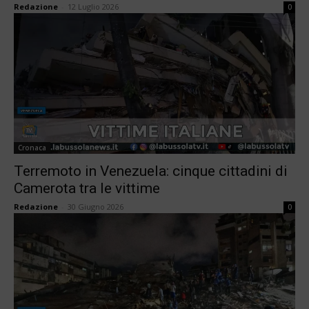
Redazione
-
12 Luglio 2026
0
Cronaca
Terremoto in Venezuela: cinque cittadini di
Camerota tra le vittime
Redazione
-
30 Giugno 2026
0