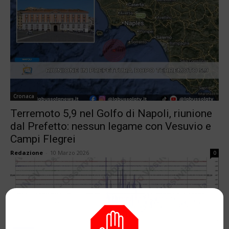
Cronaca
Terremoto 5,9 nel Golfo di Napoli, riunione
dal Prefetto: nessun legame con Vesuvio e
Campi Flegrei
Redazione
-
10 Marzo 2026
0