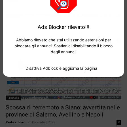
Cronaca
Forte terremoto nel Golfo di Napoli,
Ads Blocker rilevato!!!
fortunatamente molto profondo
Abbiamo rilevato che stai utilizzando estensioni per
Redazione
-
10 Marzo 2026
0
bloccare gli annunci. Sostienici disabilitando il blocco
degli annunci.
Disattiva Adblock e aggiorna la pagina
Cronaca
Scossa di terremoto a Siano: avvertita nelle
province di Salerno, Avellino e Napoli
Redazione
-
25 Dicembre 2025
0