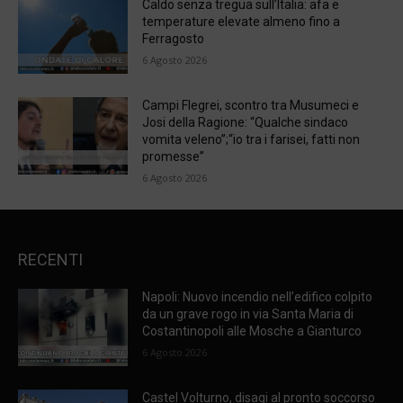
Caldo senza tregua sull’Italia: afa e
temperature elevate almeno fino a
Ferragosto
6 Agosto 2026
Campi Flegrei, scontro tra Musumeci e
Josi della Ragione: “Qualche sindaco
vomita veleno”;“io tra i farisei, fatti non
promesse”
6 Agosto 2026
RECENTI
Napoli: Nuovo incendio nell’edifico colpito
da un grave rogo in via Santa Maria di
Costantinopoli alle Mosche a Gianturco
6 Agosto 2026
Castel Volturno, disagi al pronto soccorso