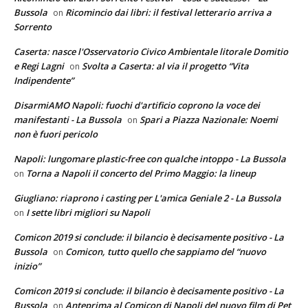
Bussola
Ricomincio dai libri: il festival letterario arriva a
on
Sorrento
Caserta: nasce l'Osservatorio Civico Ambientale litorale Domitio
e Regi Lagni
Svolta a Caserta: al via il progetto “Vita
on
Indipendente”
DisarmiAMO Napoli: fuochi d'artificio coprono la voce dei
manifestanti - La Bussola
Spari a Piazza Nazionale: Noemi
on
non è fuori pericolo
Napoli: lungomare plastic-free con qualche intoppo - La Bussola
Torna a Napoli il concerto del Primo Maggio: la lineup
on
Giugliano: riaprono i casting per L'amica Geniale 2 - La Bussola
I sette libri migliori su Napoli
on
Comicon 2019 si conclude: il bilancio è decisamente positivo - La
Bussola
Comicon, tutto quello che sappiamo del “nuovo
on
inizio”
Comicon 2019 si conclude: il bilancio è decisamente positivo - La
Bussola
Anteprima al Comicon di Napoli del nuovo film di Pet
on