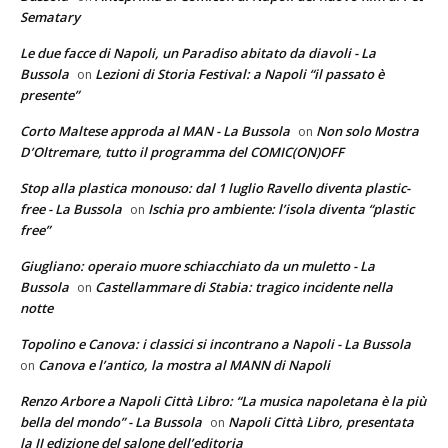
Sematary
Le due facce di Napoli, un Paradiso abitato da diavoli - La
Bussola
Lezioni di Storia Festival: a Napoli “il passato è
on
presente”
Corto Maltese approda al MAN - La Bussola
Non solo Mostra
on
D’Oltremare, tutto il programma del COMIC(ON)OFF
Stop alla plastica monouso: dal 1 luglio Ravello diventa plastic-
free - La Bussola
Ischia pro ambiente: l’isola diventa “plastic
on
free”
Giugliano: operaio muore schiacchiato da un muletto - La
Bussola
Castellammare di Stabia: tragico incidente nella
on
notte
Topolino e Canova: i classici si incontrano a Napoli - La Bussola
Canova e l’antico, la mostra al MANN di Napoli
on
Renzo Arbore a Napoli Città Libro: “La musica napoletana è la più
bella del mondo” - La Bussola
Napoli Città Libro, presentata
on
la II edizione del salone dell’editoria