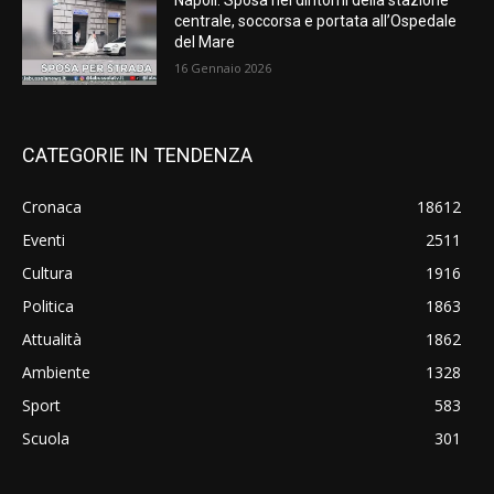
Napoli: Sposa nei dintorni della stazione
centrale, soccorsa e portata all’Ospedale
del Mare
16 Gennaio 2026
CATEGORIE IN TENDENZA
Cronaca
18612
Eventi
2511
Cultura
1916
Politica
1863
Attualità
1862
Ambiente
1328
Sport
583
Scuola
301