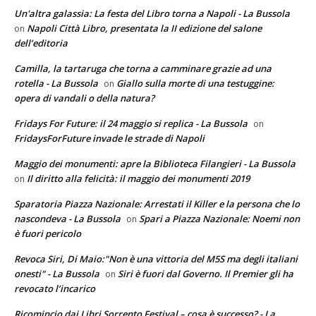
Un'altra galassia: La festa del Libro torna a Napoli - La Bussola
Napoli Città Libro, presentata la II edizione del salone
on
dell’editoria
Camilla, la tartaruga che torna a camminare grazie ad una
rotella - La Bussola
Giallo sulla morte di una testuggine:
on
opera di vandali o della natura?
Fridays For Future: il 24 maggio si replica - La Bussola
on
FridaysForFuture invade le strade di Napoli
Maggio dei monumenti: apre la Biblioteca Filangieri - La Bussola
Il diritto alla felicità: il maggio dei monumenti 2019
on
Sparatoria Piazza Nazionale: Arrestati il Killer e la persona che lo
nascondeva - La Bussola
Spari a Piazza Nazionale: Noemi non
on
è fuori pericolo
Revoca Siri, Di Maio:"Non è una vittoria del M5S ma degli italiani
onesti" - La Bussola
Siri è fuori dal Governo. Il Premier gli ha
on
revocato l’incarico
Ricomincio dai Libri Sorrento Festival – cosa è successo? - La