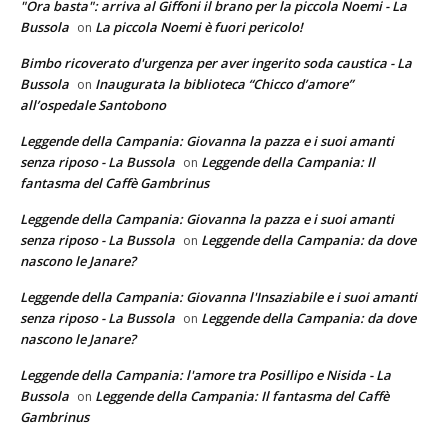
"Ora basta": arriva al Giffoni il brano per la piccola Noemi - La
Bussola
La piccola Noemi è fuori pericolo!
on
Bimbo ricoverato d'urgenza per aver ingerito soda caustica - La
Bussola
Inaugurata la biblioteca “Chicco d’amore”
on
all’ospedale Santobono
Leggende della Campania: Giovanna la pazza e i suoi amanti
senza riposo - La Bussola
Leggende della Campania: Il
on
fantasma del Caffè Gambrinus
Leggende della Campania: Giovanna la pazza e i suoi amanti
senza riposo - La Bussola
Leggende della Campania: da dove
on
nascono le Janare?
Leggende della Campania: Giovanna l'Insaziabile e i suoi amanti
senza riposo - La Bussola
Leggende della Campania: da dove
on
nascono le Janare?
Leggende della Campania: l'amore tra Posillipo e Nisida - La
Bussola
Leggende della Campania: Il fantasma del Caffè
on
Gambrinus