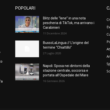
POPOLARI
C
Blitz delle “Iene” in una nota
C
pescheria di TikTok, ma arrivano i
Ev
Carabinieri
11 Dicembre 2024
Cu
Po
BussoLaLingua // L’origine del
termine “Chiattillo”
At
o
27 Luglio 2020
A
to
Sp
Napoli: Sposa nei dintorni della
stazione centrale, soccorsa e
S
portata all’Ospedale del Mare
16 Gennaio 2026
fa