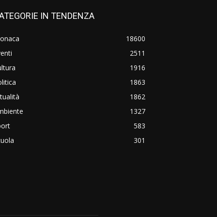
ATEGORIE IN TENDENZA
ronaca
18600
enti
2511
ltura
1916
litica
1863
tualità
1862
mbiente
1327
ort
583
cuola
301