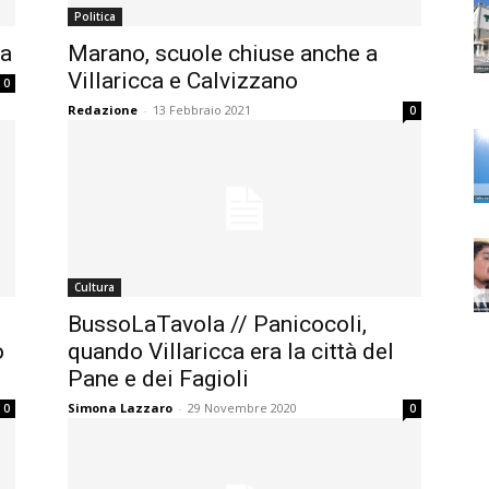
Politica
ia
Marano, scuole chiuse anche a
Villaricca e Calvizzano
0
Redazione
-
13 Febbraio 2021
0
Cultura
BussoLaTavola // Panicocoli,
o
quando Villaricca era la città del
Pane e dei Fagioli
Simona Lazzaro
-
29 Novembre 2020
0
0