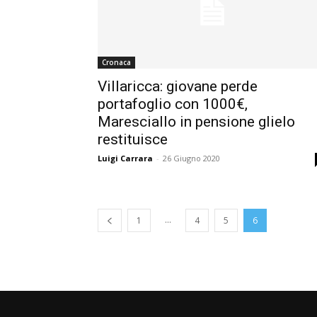
Cronaca
Villaricca: giovane perde
portafoglio con 1000€,
Maresciallo in pensione glielo
restituisce
Luigi Carrara
-
26 Giugno 2020
...
1
4
5
6