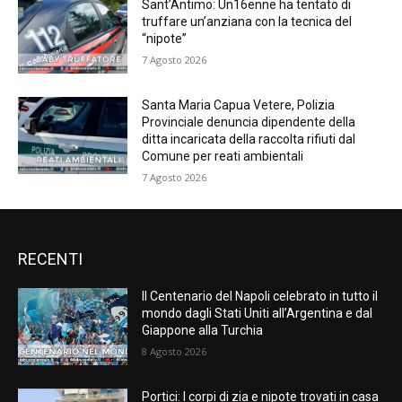
Sant’Antimo: Un16enne ha tentato di
truffare un’anziana con la tecnica del
“nipote”
7 Agosto 2026
Santa Maria Capua Vetere, Polizia
Provinciale denuncia dipendente della
ditta incaricata della raccolta rifiuti dal
Comune per reati ambientali
7 Agosto 2026
RECENTI
Il Centenario del Napoli celebrato in tutto il
mondo dagli Stati Uniti all’Argentina e dal
Giappone alla Turchia
8 Agosto 2026
Portici: I corpi di zia e nipote trovati in casa