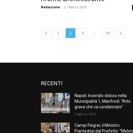
Redazione
-
27 Marzo 2026
...
1
2
3
59
RECENTI
Napoli: Incendio doloso nella
Municipalità 1, Manfredi: “Atto
grave che va condannato”
5 Agosto 2026
Campi Flegrei, il Ministro
Piantedosi dal Prefetto: “Melon