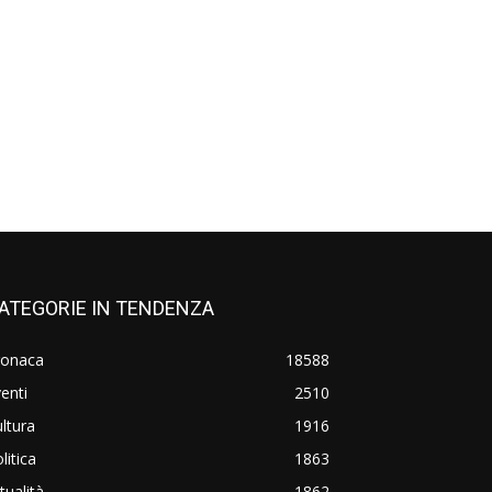
ATEGORIE IN TENDENZA
ronaca
18588
enti
2510
ltura
1916
litica
1863
tualità
1862