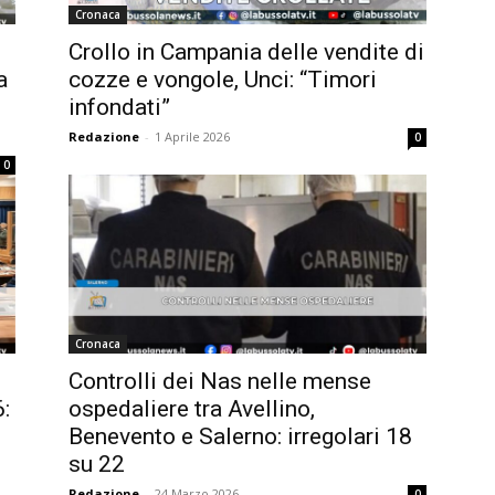
Cronaca
Crollo in Campania delle vendite di
a
cozze e vongole, Unci: “Timori
infondati”
Redazione
-
1 Aprile 2026
0
0
Cronaca
Controlli dei Nas nelle mense
:
ospedaliere tra Avellino,
Benevento e Salerno: irregolari 18
su 22
Redazione
-
24 Marzo 2026
0