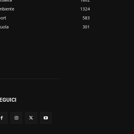
mbiente
1324
ort
583
cuola
301
EGUICI