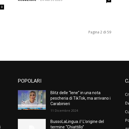
0
Pagina 2 di 59
POPOLARI
C
Blitz delle “Iene” in una nota
C
pescheria di TikTok, ma arrivano i
Ev
Carabinieri
11 Dicembre 2024
Cu
Po
BussoLaLingua // L’origine del
i
termine “Chiattillo”
At