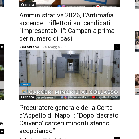
Cronaca
Amministrative 2026, l’Antimafia
accende i riflettori sui candidati
“impresentabili”: Campania prima
per numero di casi
Redazione
-
20 Maggio 2026
0
0
Cronaca
Procuratore generale della Corte
d’Appello di Napoli: “Dopo ‘decreto
le
Caivano’ carceri minorili stanno
scoppiando”
0