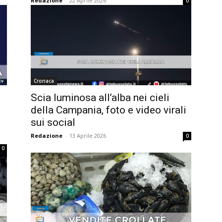
Redazione
-
22 Aprile 2026
0
Cronaca
Scia luminosa all’alba nei cieli
della Campania, foto e video virali
sui social
Redazione
-
13 Aprile 2026
0
0