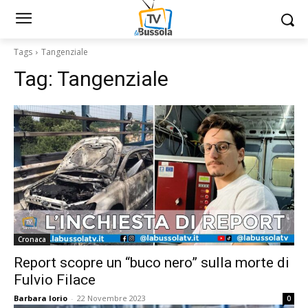
Tags
Tangenziale
Tag:
Tangenziale
Cronaca
Report scopre un “buco nero” sulla morte di
Fulvio Filace
Barbara Iorio
-
22 Novembre 2023
0