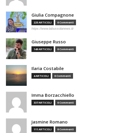
Giulia Compagnone
225 ARTICOLI
0 Commenti
https://www.labussolanews.it/
Giuseppe Russo
149 ARTICOLI
0 Commenti
Ilaria Costabile
4 ARTICOLI
0 Commenti
Imma Borzacchiello
337 ARTICOLI
0 Commenti
Jasmine Romano
111 ARTICOLI
0 Commenti