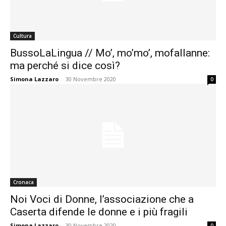
Cultura
BussoLaLingua // Mo’, mo’mo’, mofallanne:
ma perché si dice così?
Simona Lazzaro
-
30 Novembre 2020
0
Cronaca
Noi Voci di Donne, l’associazione che a
Caserta difende le donne e i più fragili
Simona Lazzaro
-
30 Novembre 2020
0