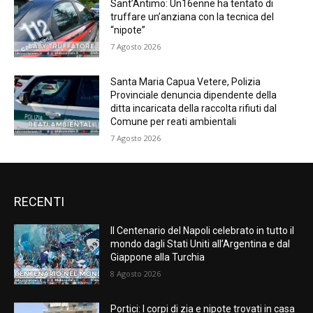
Sant’Antimo: Un16enne ha tentato di
truffare un’anziana con la tecnica del
“nipote”
7 Agosto 2026
Santa Maria Capua Vetere, Polizia
Provinciale denuncia dipendente della
ditta incaricata della raccolta rifiuti dal
Comune per reati ambientali
7 Agosto 2026
RECENTI
Il Centenario del Napoli celebrato in tutto il
mondo dagli Stati Uniti all’Argentina e dal
Giappone alla Turchia
8 Agosto 2026
Portici: I corpi di zia e nipote trovati in casa