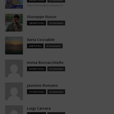
225 ARTICOLI
0 Commenti
https://www.labussolanews.it/
Giuseppe Russo
149 ARTICOLI
0 Commenti
Ilaria Costabile
4 ARTICOLI
0 Commenti
Imma Borzacchiello
337 ARTICOLI
0 Commenti
Jasmine Romano
111 ARTICOLI
0 Commenti
Luigi Carrara