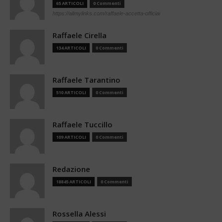
65 ARTICOLI
0 Commenti
https://allmylinks.com/raffaele-accetta-official
Raffaele Cirella
134 ARTICOLI
0 Commenti
Raffaele Tarantino
510 ARTICOLI
0 Commenti
Raffaele Tuccillo
109 ARTICOLI
0 Commenti
Redazione
18845 ARTICOLI
0 Commenti
Rossella Alessi