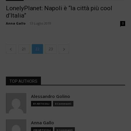
LonelyPlanet: Napoli è “la città più cool
d’Italia”
Anna Gallo
-
13 Luglio 2019
0
21
22
23
TOP AUTHORS
Alessandro Golino
81 ARTICOLI
0 Commenti
Anna Gallo
238 ARTICOLI
0 Commenti