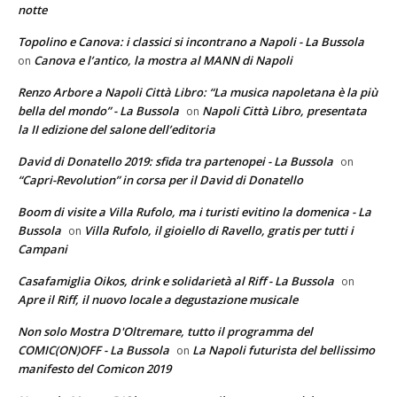
notte
Topolino e Canova: i classici si incontrano a Napoli - La Bussola
Canova e l’antico, la mostra al MANN di Napoli
on
Renzo Arbore a Napoli Città Libro: “La musica napoletana è la più
bella del mondo” - La Bussola
Napoli Città Libro, presentata
on
la II edizione del salone dell’editoria
David di Donatello 2019: sfida tra partenopei - La Bussola
on
“Capri-Revolution” in corsa per il David di Donatello
Boom di visite a Villa Rufolo, ma i turisti evitino la domenica - La
Bussola
Villa Rufolo, il gioiello di Ravello, gratis per tutti i
on
Campani
Casafamiglia Oikos, drink e solidarietà al Riff - La Bussola
on
Apre il Riff, il nuovo locale a degustazione musicale
Non solo Mostra D'Oltremare, tutto il programma del
COMIC(ON)OFF - La Bussola
La Napoli futurista del bellissimo
on
manifesto del Comicon 2019