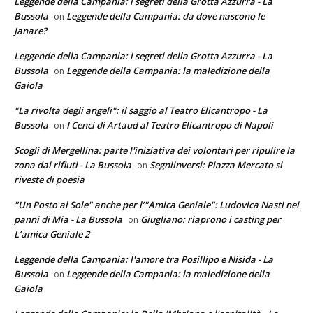
Leggende della Campania: i segreti della Grotta Azzurra - La
Bussola
Leggende della Campania: da dove nascono le
on
Janare?
Leggende della Campania: i segreti della Grotta Azzurra - La
Bussola
Leggende della Campania: la maledizione della
on
Gaiola
"La rivolta degli angeli": il saggio al Teatro Elicantropo - La
Bussola
I Cenci di Artaud al Teatro Elicantropo di Napoli
on
Scogli di Mergellina: parte l'iniziativa dei volontari per ripulire la
zona dai rifiuti - La Bussola
Segniinversi: Piazza Mercato si
on
riveste di poesia
"Un Posto al Sole" anche per l’"Amica Geniale": Ludovica Nasti nei
panni di Mia - La Bussola
Giugliano: riaprono i casting per
on
L’amica Geniale 2
Leggende della Campania: l'amore tra Posillipo e Nisida - La
Bussola
Leggende della Campania: la maledizione della
on
Gaiola