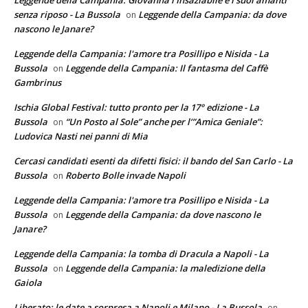
Leggende della Campania: Giovanna l'Insaziabile e i suoi amanti
senza riposo - La Bussola
Leggende della Campania: da dove
on
nascono le Janare?
Leggende della Campania: l'amore tra Posillipo e Nisida - La
Bussola
Leggende della Campania: Il fantasma del Caffè
on
Gambrinus
Ischia Global Festival: tutto pronto per la 17° edizione - La
Bussola
“Un Posto al Sole” anche per l’”Amica Geniale”:
on
Ludovica Nasti nei panni di Mia
Cercasi candidati esenti da difetti fisici: il bando del San Carlo - La
Bussola
Roberto Bolle invade Napoli
on
Leggende della Campania: l'amore tra Posillipo e Nisida - La
Bussola
Leggende della Campania: da dove nascono le
on
Janare?
Leggende della Campania: la tomba di Dracula a Napoli - La
Bussola
Leggende della Campania: la maledizione della
on
Gaiola
Liberato: le date a sorpresa a Napoli e Milano - La Bussola
on