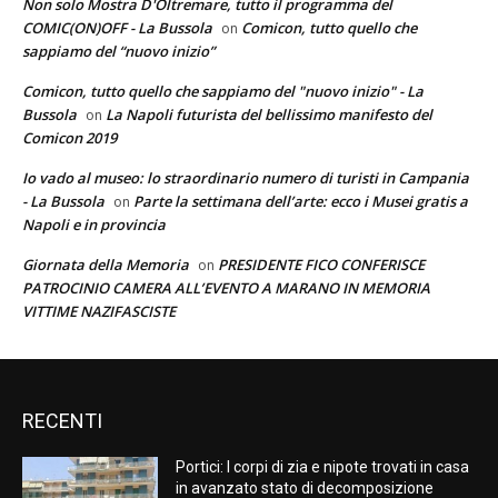
Non solo Mostra D'Oltremare, tutto il programma del
COMIC(ON)OFF - La Bussola
Comicon, tutto quello che
on
sappiamo del “nuovo inizio”
Comicon, tutto quello che sappiamo del "nuovo inizio" - La
Bussola
La Napoli futurista del bellissimo manifesto del
on
Comicon 2019
Io vado al museo: lo straordinario numero di turisti in Campania
- La Bussola
Parte la settimana dell’arte: ecco i Musei gratis a
on
Napoli e in provincia
Giornata della Memoria
PRESIDENTE FICO CONFERISCE
on
PATROCINIO CAMERA ALL’EVENTO A MARANO IN MEMORIA
VITTIME NAZIFASCISTE
RECENTI
Portici: I corpi di zia e nipote trovati in casa
in avanzato stato di decomposizione