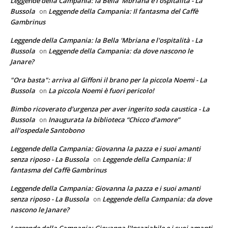
Leggende della Campania: la Bella 'Mbriana e l'ospitalità - La
Bussola
Leggende della Campania: Il fantasma del Caffè
on
Gambrinus
Leggende della Campania: la Bella 'Mbriana e l'ospitalità - La
Bussola
Leggende della Campania: da dove nascono le
on
Janare?
"Ora basta": arriva al Giffoni il brano per la piccola Noemi - La
Bussola
La piccola Noemi è fuori pericolo!
on
Bimbo ricoverato d'urgenza per aver ingerito soda caustica - La
Bussola
Inaugurata la biblioteca “Chicco d’amore”
on
all’ospedale Santobono
Leggende della Campania: Giovanna la pazza e i suoi amanti
senza riposo - La Bussola
Leggende della Campania: Il
on
fantasma del Caffè Gambrinus
Leggende della Campania: Giovanna la pazza e i suoi amanti
senza riposo - La Bussola
Leggende della Campania: da dove
on
nascono le Janare?