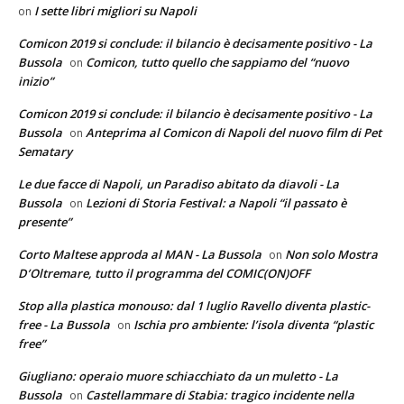
I sette libri migliori su Napoli
on
Comicon 2019 si conclude: il bilancio è decisamente positivo - La
Bussola
Comicon, tutto quello che sappiamo del “nuovo
on
inizio”
Comicon 2019 si conclude: il bilancio è decisamente positivo - La
Bussola
Anteprima al Comicon di Napoli del nuovo film di Pet
on
Sematary
Le due facce di Napoli, un Paradiso abitato da diavoli - La
Bussola
Lezioni di Storia Festival: a Napoli “il passato è
on
presente”
Corto Maltese approda al MAN - La Bussola
Non solo Mostra
on
D’Oltremare, tutto il programma del COMIC(ON)OFF
Stop alla plastica monouso: dal 1 luglio Ravello diventa plastic-
free - La Bussola
Ischia pro ambiente: l’isola diventa “plastic
on
free”
Giugliano: operaio muore schiacchiato da un muletto - La
Bussola
Castellammare di Stabia: tragico incidente nella
on