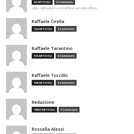
65 ARTICOLI
0 Commenti
https://allmylinks.com/raffaele-accetta-official
Raffaele Cirella
134 ARTICOLI
0 Commenti
Raffaele Tarantino
510 ARTICOLI
0 Commenti
Raffaele Tuccillo
109 ARTICOLI
0 Commenti
Redazione
18837 ARTICOLI
0 Commenti
Rossella Alessi