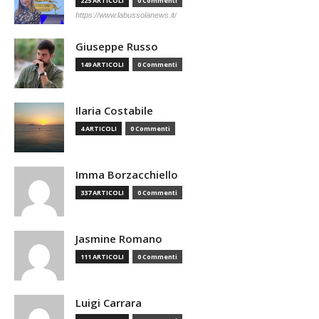
225 ARTICOLI
0 Commenti
https://www.labussolanews.it/
Giuseppe Russo
149 ARTICOLI
0 Commenti
Ilaria Costabile
4 ARTICOLI
0 Commenti
Imma Borzacchiello
337 ARTICOLI
0 Commenti
Jasmine Romano
111 ARTICOLI
0 Commenti
Luigi Carrara