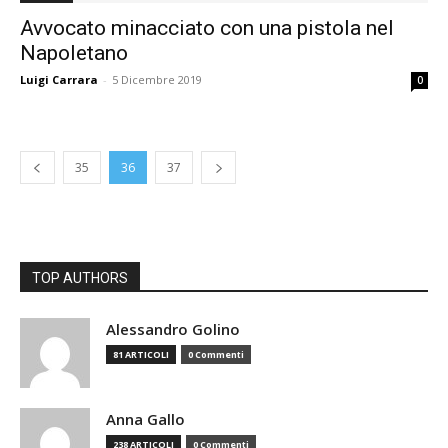
Avvocato minacciato con una pistola nel
Napoletano
Luigi Carrara
-
5 Dicembre 2019
0
35
36
37
TOP AUTHORS
Alessandro Golino
81 ARTICOLI
0 Commenti
Anna Gallo
238 ARTICOLI
0 Commenti