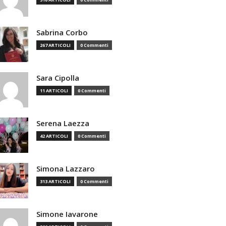
Sabrina Corbo
267 ARTICOLI
0 Commenti
Sara Cipolla
11 ARTICOLI
0 Commenti
Serena Laezza
42 ARTICOLI
0 Commenti
Simona Lazzaro
313 ARTICOLI
0 Commenti
Simone Iavarone