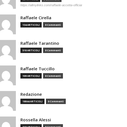
https://allmylinks.com/raffaele-accetta-official
Raffaele Cirella
134 ARTICOLI
0 Commenti
Raffaele Tarantino
510 ARTICOLI
0 Commenti
Raffaele Tuccillo
109 ARTICOLI
0 Commenti
Redazione
18844 ARTICOLI
0 Commenti
Rossella Alessi
310 ARTICOLI
0 Commenti