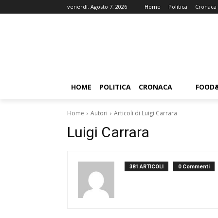
venerdì, Agosto 7, 2026
Home
Politica
Cronaca
HOME
POLITICA
CRONACA
FOOD
Home
Autori
Articoli di Luigi Carrara
Luigi Carrara
381 ARTICOLI
0 Commenti