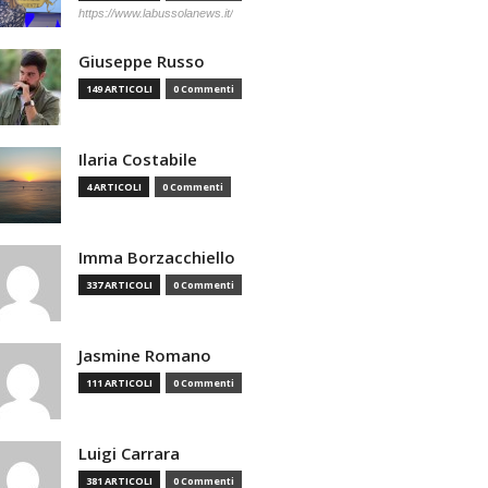
https://www.labussolanews.it/
Giuseppe Russo
149 ARTICOLI
0 Commenti
Ilaria Costabile
4 ARTICOLI
0 Commenti
Imma Borzacchiello
337 ARTICOLI
0 Commenti
Jasmine Romano
111 ARTICOLI
0 Commenti
Luigi Carrara
381 ARTICOLI
0 Commenti