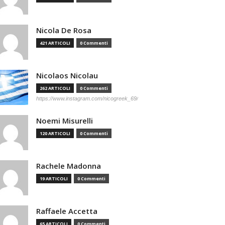
Nicola De Rosa
421 ARTICOLI
0 Commenti
Nicolaos Nicolau
262 ARTICOLI
0 Commenti
https://www.instagram.com/nicogreek_69/
Noemi Misurelli
120 ARTICOLI
0 Commenti
Rachele Madonna
19 ARTICOLI
0 Commenti
Raffaele Accetta
65 ARTICOLI
0 Commenti