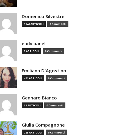
Domenico Silvestre
1140 ARTICOLI
0 Commenti
eadv panel
0 ARTICOLI
0 Commenti
Emiliana D'Agostino
441 ARTICOLI
0 Commenti
Gennaro Bianco
62 ARTICOLI
0 Commenti
Giulia Compagnone
225 ARTICOLI
0 Commenti