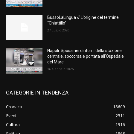
BussoLaLingua // L’origine del termine
“Chiattillo”
27 Luglio 2020
Napoli: Sposa nei dintorni della stazione
centrale, soccorsa e portata all’Ospedale
del Mare
16 Gennaio 2026
CATEGORIE IN TENDENZA
Cronaca
18609
Eventi
2511
Cultura
1916
Politica
1863