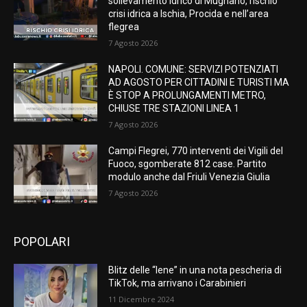
sollevamento idrico di Mugnano, rischio
crisi idrica a Ischia, Procida e nell’area
flegrea
7 Agosto 2026
NAPOLI. COMUNE: SERVIZI POTENZIATI
AD AGOSTO PER CITTADINI E TURISTI MA
È STOP A PROLUNGAMENTI METRO,
CHIUSE TRE STAZIONI LINEA 1
7 Agosto 2026
Campi Flegrei, 770 interventi dei Vigili del
Fuoco, sgomberate 812 case. Partito
modulo anche dal Friuli Venezia Giulia
7 Agosto 2026
POPOLARI
Blitz delle “Iene” in una nota pescheria di
TikTok, ma arrivano i Carabinieri
11 Dicembre 2024