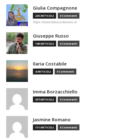
Giulia Compagnone
225 ARTICOLI
0 Commenti
https://www.labussolanews.it/
Giuseppe Russo
149 ARTICOLI
0 Commenti
Ilaria Costabile
4 ARTICOLI
0 Commenti
Imma Borzacchiello
337 ARTICOLI
0 Commenti
Jasmine Romano
111 ARTICOLI
0 Commenti