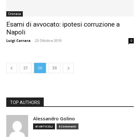
Cronaca
Esami di avvocato: ipotesi corruzione a
Napoli
Luigi Carrara
-
23 Ottobre 2019
0
37
38
39
TOP AUTHORS
Alessandro Golino
81 ARTICOLI
0 Commenti