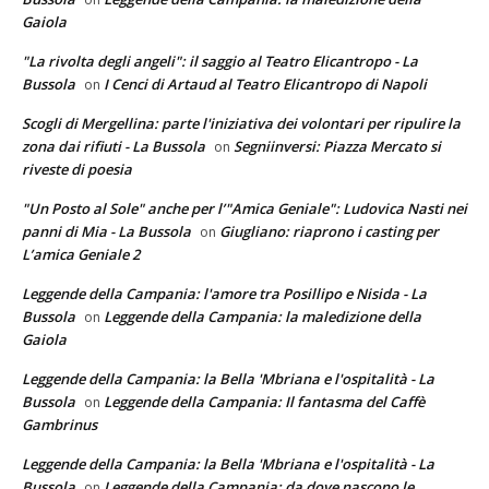
Gaiola
"La rivolta degli angeli": il saggio al Teatro Elicantropo - La
Bussola
I Cenci di Artaud al Teatro Elicantropo di Napoli
on
Scogli di Mergellina: parte l'iniziativa dei volontari per ripulire la
zona dai rifiuti - La Bussola
Segniinversi: Piazza Mercato si
on
riveste di poesia
"Un Posto al Sole" anche per l’"Amica Geniale": Ludovica Nasti nei
panni di Mia - La Bussola
Giugliano: riaprono i casting per
on
L’amica Geniale 2
Leggende della Campania: l'amore tra Posillipo e Nisida - La
Bussola
Leggende della Campania: la maledizione della
on
Gaiola
Leggende della Campania: la Bella 'Mbriana e l'ospitalità - La
Bussola
Leggende della Campania: Il fantasma del Caffè
on
Gambrinus
Leggende della Campania: la Bella 'Mbriana e l'ospitalità - La
Bussola
Leggende della Campania: da dove nascono le
on