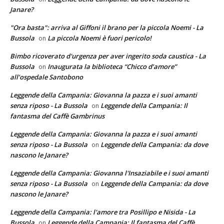
Janare?
"Ora basta": arriva al Giffoni il brano per la piccola Noemi - La
Bussola
La piccola Noemi è fuori pericolo!
on
Bimbo ricoverato d'urgenza per aver ingerito soda caustica - La
Bussola
Inaugurata la biblioteca “Chicco d’amore”
on
all’ospedale Santobono
Leggende della Campania: Giovanna la pazza e i suoi amanti
senza riposo - La Bussola
Leggende della Campania: Il
on
fantasma del Caffè Gambrinus
Leggende della Campania: Giovanna la pazza e i suoi amanti
senza riposo - La Bussola
Leggende della Campania: da dove
on
nascono le Janare?
Leggende della Campania: Giovanna l'Insaziabile e i suoi amanti
senza riposo - La Bussola
Leggende della Campania: da dove
on
nascono le Janare?
Leggende della Campania: l'amore tra Posillipo e Nisida - La
Bussola
Leggende della Campania: Il fantasma del Caffè
on