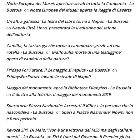
Notte Europea dei Musei: aperture serali in tutta la Campania - La
Bussola
Notte Europea dei Musei: aperta la Reggia di Caserta
on
Un'altra galassia: La festa del Libro torna a Napoli - La Bussola
Napoli Città Libro, presentata la II edizione del salone
on
dell’editoria
Camilla, la tartaruga che torna a camminare grazie ad una
rotella - La Bussola
Giallo sulla morte di una testuggine:
on
opera di vandali o della natura?
Fridays For Future: il 24 maggio si replica - La Bussola
on
FridaysForFuture invade le strade di Napoli
Maggio dei monumenti: apre la Biblioteca Filangieri - La Bussola
Il diritto alla felicità: il maggio dei monumenti 2019
on
Sparatoria Piazza Nazionale: Arrestati il Killer e la persona che lo
nascondeva - La Bussola
Spari a Piazza Nazionale: Noemi non
on
è fuori pericolo
Revoca Siri, Di Maio:"Non è una vittoria del M5S ma degli italiani
onesti" - La Bussola
Siri è fuori dal Governo. Il Premier gli ha
on