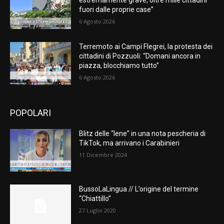
estremamente grave, oltre mille cittadini
fuori dalle proprie case”
6 Agosto 2026
Terremoto ai Campi Flegrei, la protesta dei
cittadini di Pozzuoli: “Domani ancora in
piazza, blocchiamo tutto”
6 Agosto 2026
POPOLARI
Blitz delle “Iene” in una nota pescheria di
TikTok, ma arrivano i Carabinieri
11 Dicembre 2024
BussoLaLingua // L’origine del termine
“Chiattillo”
27 Luglio 2020