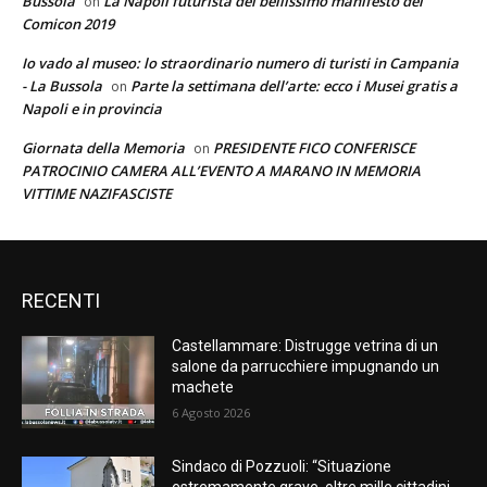
Bussola
La Napoli futurista del bellissimo manifesto del
on
Comicon 2019
Io vado al museo: lo straordinario numero di turisti in Campania
- La Bussola
Parte la settimana dell’arte: ecco i Musei gratis a
on
Napoli e in provincia
Giornata della Memoria
PRESIDENTE FICO CONFERISCE
on
PATROCINIO CAMERA ALL’EVENTO A MARANO IN MEMORIA
VITTIME NAZIFASCISTE
RECENTI
Castellammare: Distrugge vetrina di un
salone da parrucchiere impugnando un
machete
6 Agosto 2026
Sindaco di Pozzuoli: “Situazione