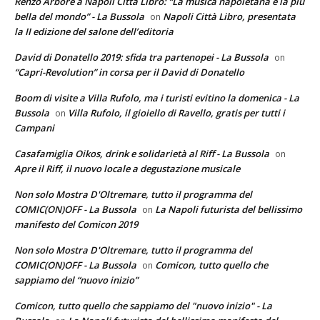
Renzo Arbore a Napoli Città Libro: “La musica napoletana è la più
bella del mondo” - La Bussola
Napoli Città Libro, presentata
on
la II edizione del salone dell’editoria
David di Donatello 2019: sfida tra partenopei - La Bussola
on
“Capri-Revolution” in corsa per il David di Donatello
Boom di visite a Villa Rufolo, ma i turisti evitino la domenica - La
Bussola
Villa Rufolo, il gioiello di Ravello, gratis per tutti i
on
Campani
Casafamiglia Oikos, drink e solidarietà al Riff - La Bussola
on
Apre il Riff, il nuovo locale a degustazione musicale
Non solo Mostra D'Oltremare, tutto il programma del
COMIC(ON)OFF - La Bussola
La Napoli futurista del bellissimo
on
manifesto del Comicon 2019
Non solo Mostra D'Oltremare, tutto il programma del
COMIC(ON)OFF - La Bussola
Comicon, tutto quello che
on
sappiamo del “nuovo inizio”
Comicon, tutto quello che sappiamo del "nuovo inizio" - La