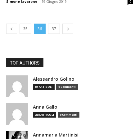
Simone Iavarone
-
19 Giugno 2019
0
35
36
37
TOP AUTHORS
Alessandro Golino
81 ARTICOLI
0 Commenti
Anna Gallo
238 ARTICOLI
0 Commenti
Annamaria Martinisi