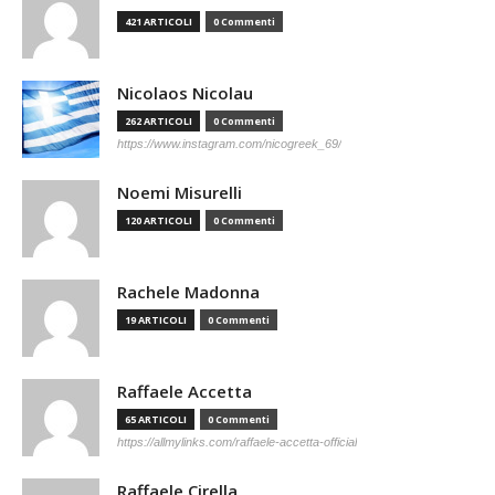
421 ARTICOLI
0 Commenti
Nicolaos Nicolau
262 ARTICOLI
0 Commenti
https://www.instagram.com/nicogreek_69/
Noemi Misurelli
120 ARTICOLI
0 Commenti
Rachele Madonna
19 ARTICOLI
0 Commenti
Raffaele Accetta
65 ARTICOLI
0 Commenti
https://allmylinks.com/raffaele-accetta-official
Raffaele Cirella