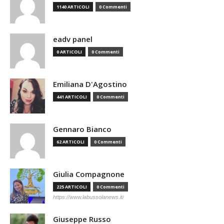
1140 ARTICOLI
0 Commenti
eadv panel
0 ARTICOLI
0 Commenti
Emiliana D'Agostino
441 ARTICOLI
0 Commenti
Gennaro Bianco
62 ARTICOLI
0 Commenti
Giulia Compagnone
225 ARTICOLI
0 Commenti
https://www.labussolanews.it/
Giuseppe Russo