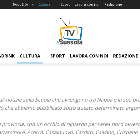
Food&Drink
Cultura
Sport
Lavora con noi
Redazione
&DRINK
CULTURA
SPORT
LAVORA CON NOI
REDAZIONE
li notizie sulla Scuola che avvengono tra Napoli e la sua pro
to ciò che abbiamo pubblicato sotto questo determinato argo
a provincia, con un occhio di riguardo per l’area nord ovver
attaminore, Acerra, Casalnuovo, Cardito, Caivano, Crispano 