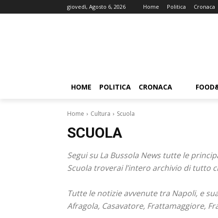
giovedì, Agosto 6, 2026
Home
Politica
Cronaca
HOME
POLITICA
CRONACA
FOOD
Home
Cultura
Scuola
SCUOLA
Segui su La Bussola News tutte le principa
Scuola troverai l’intero archivio di tut
Tutte le notizie avvenute tra Napoli, e su
Afragola, Casavatore, Frattamaggiore, Fr