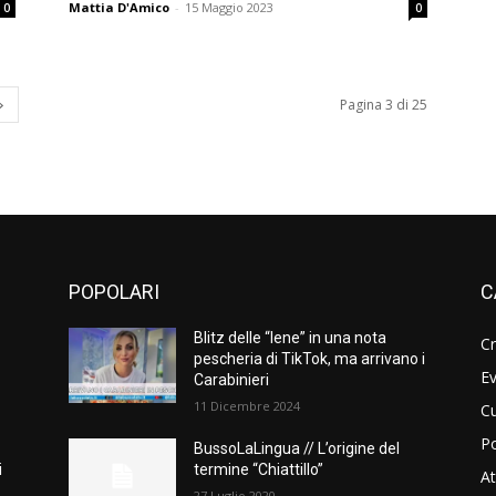
Mattia D'Amico
-
15 Maggio 2023
0
0
Pagina 3 di 25
POPOLARI
C
Blitz delle “Iene” in una nota
C
pescheria di TikTok, ma arrivano i
Ev
Carabinieri
11 Dicembre 2024
Cu
Po
BussoLaLingua // L’origine del
i
termine “Chiattillo”
At
27 Luglio 2020