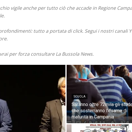
hio vigile anche per tutto ciò che accade in Regione Campani
le.
pprofondimenti: tutto a portata di click. Segui i nostri canal
ore.
ovrai per forza consultare La Bussola News.
SCUOLA
Saranno oltre 72mila gli stude
che sosterranno l’esame di
maturità in Campania