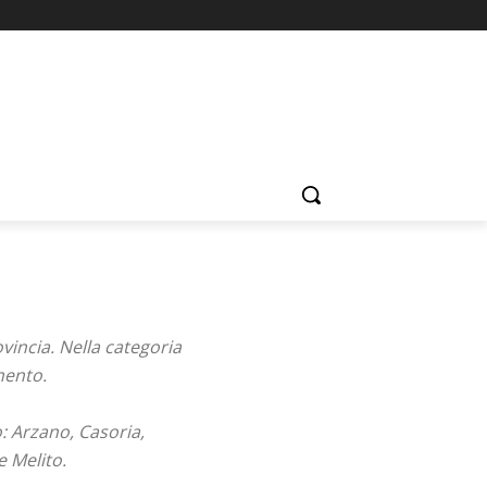
vincia. Nella categoria
mento.
o: Arzano, Casoria,
e Melito.