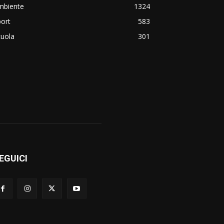
mbiente
1324
ort
583
cuola
301
EGUICI