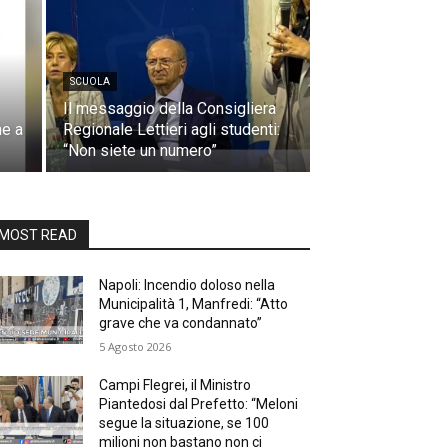
SCUOLA
Il messaggio della Consigliera
ne a
Regionale Lettieri agli studenti:
“Non siete un numero”
MOST READ
Napoli: Incendio doloso nella
Municipalità 1, Manfredi: “Atto
grave che va condannato”
5 Agosto 2026
Campi Flegrei, il Ministro
Piantedosi dal Prefetto: “Meloni
segue la situazione, se 100
milioni non bastano non ci