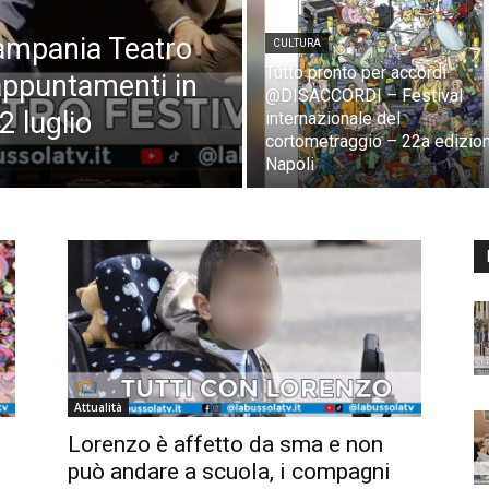
 Campania Teatro
CULTURA
Tutto pronto per accordi
 appuntamenti in
@DISACCORDI – Festival
 luglio
internazionale del
cortometraggio – 22a edizio
Napoli
Attualità
Lorenzo è affetto da sma e non
può andare a scuola, i compagni