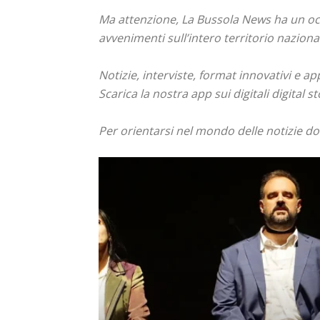
Ma attenzione, La Bussola News ha un occ
avvenimenti sull’intero territorio naziona
Notizie, interviste, format innovativi e a
Scarica la nostra app sui digitali digital st
Per orientarsi nel mondo delle notizie d