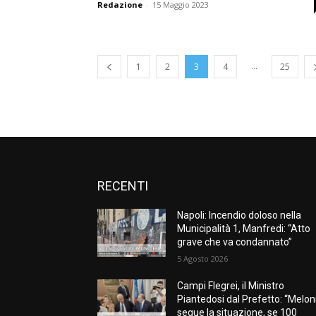
Redazione
-
15 Maggio 2023
...
1
2
3
4
25
RECENTI
Napoli: Incendio doloso nella
Municipalità 1, Manfredi: “Atto
grave che va condannato”
5 Agosto 2026
Campi Flegrei, il Ministro
Piantedosi dal Prefetto: “Melon
segue la situazione, se 100