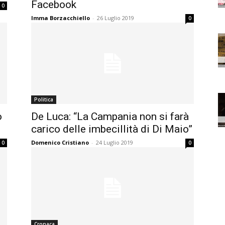
Facebook
0
Imma Borzacchiello
-
26 Luglio 2019
0
Politica
o
De Luca: “La Campania non si farà
carico delle imbecillità di Di Maio”
Domenico Cristiano
-
24 Luglio 2019
0
0
Cronaca