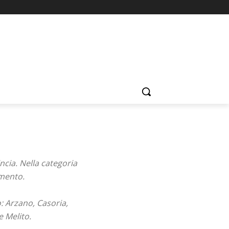
ncia. Nella categoria
omento.
o: Arzano, Casoria,
e Melito.