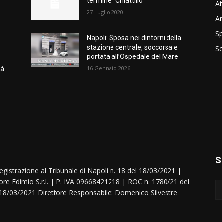
termine “Chiattillo”
At
27 Luglio 2020
A
Sp
Napoli: Sposa nei dintorni della
stazione centrale, soccorsa e
S
portata all’Ospedale del Mare
16 Gennaio 2026
tà
S
egistrazione al Tribunale di Napoli n. 18 del 18/03/2021 |
ore Edimio S.r.l. | P. IVA 09668421218 | ROC n. 1780/21 del
18/03/2021 Direttore Responsabile: Domenico Silvestre