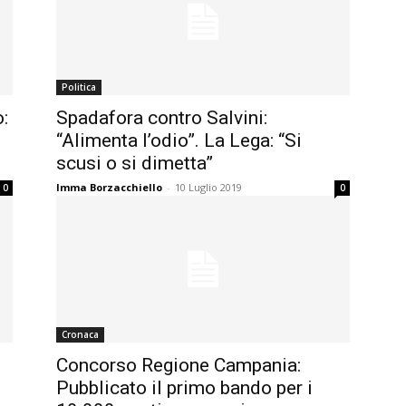
Politica
:
Spadafora contro Salvini:
“Alimenta l’odio”. La Lega: “Si
scusi o si dimetta”
Imma Borzacchiello
-
10 Luglio 2019
0
0
Cronaca
Concorso Regione Campania:
Pubblicato il primo bando per i