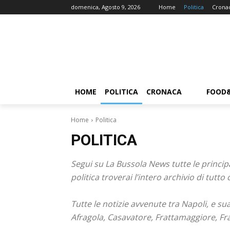
domenica, Agosto 9, 2026
Home
Politica
Crona
HOME
POLITICA
CRONACA
FOOD
Home
Politica
POLITICA
Segui su La Bussola News tutte le principa
politica troverai l’intero archivio di tu
Tutte le notizie avvenute tra Napoli, e su
Afragola, Casavatore, Frattamaggiore, Fr