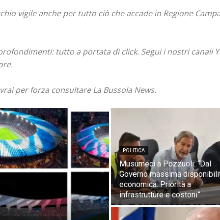
hio vigile anche per tutto ciò che accade in Regione Campan
pprofondimenti: tutto a portata di click. Segui i nostri canal
ore.
ovrai per forza consultare La Bussola News.
POLITICA
Musumeci a Pozzuoli: “Dal
Governo massima disponibili
economica. Priorità a
infrastrutture e costoni”