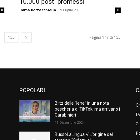
10.000 posti promessi
Imma Borzacchiello
-
9 Luglio 2019
0
0
155
Pagina 147 di 155
POPOLARI
C
Blitz delle “Iene” in una nota
C
pescheria di TikTok, ma arrivano i
Ev
Carabinieri
11 Dicembre 2024
Cu
Po
BussoLaLingua // L’origine del