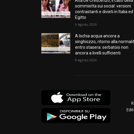
Rita De Crescenzo, il caso della
scimmietta sui social: versioni
contrastanti e divieti in Italia ed
Egitto
9 Agosto 2026
A Ischia acqua ancora a
singhiozzo, ritorno alla normali
entro stasera: serbatoio non
ancora a livelli sufficienti
8 Agosto 2026
R
Edit