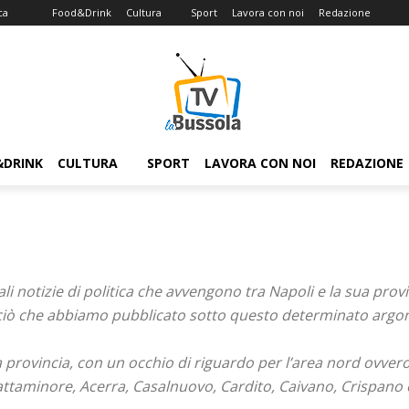
ca
Food&Drink
Cultura
Sport
Lavora con noi
Redazione
&DRINK
CULTURA
SPORT
LAVORA CON NOI
REDAZIONE
li notizie di politica che avvengono tra Napoli e la sua provi
tto ciò che abbiamo pubblicato sotto questo determinato arg
a provincia, con un occhio di riguardo per l’area nord ovver
attaminore, Acerra, Casalnuovo, Cardito, Caivano, Crispano 