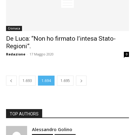
Cronaca
De Luca: “Non ho firmato l’intesa Stato-
Regioni”.
Redazione
-
17 Maggio 2020
0
1.693
1.694
1.695
TOP AUTHORS
Alessandro Golino