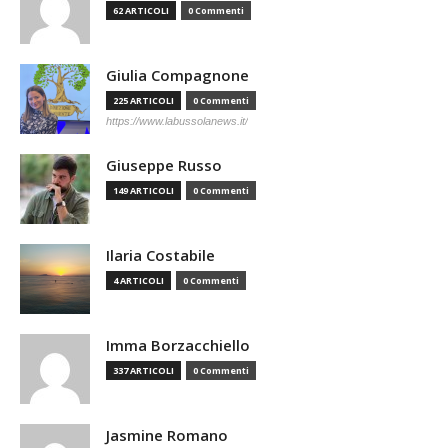
62 ARTICOLI
0 Commenti
Giulia Compagnone
225 ARTICOLI
0 Commenti
https://www.labussolanews.it/
Giuseppe Russo
149 ARTICOLI
0 Commenti
Ilaria Costabile
4 ARTICOLI
0 Commenti
Imma Borzacchiello
337 ARTICOLI
0 Commenti
Jasmine Romano