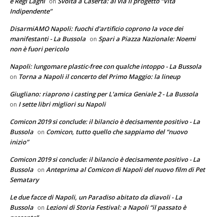
e Regi Lagni
Svolta a Caserta: al via il progetto “Vita
on
Indipendente”
DisarmiAMO Napoli: fuochi d'artificio coprono la voce dei
manifestanti - La Bussola
Spari a Piazza Nazionale: Noemi
on
non è fuori pericolo
Napoli: lungomare plastic-free con qualche intoppo - La Bussola
Torna a Napoli il concerto del Primo Maggio: la lineup
on
Giugliano: riaprono i casting per L'amica Geniale 2 - La Bussola
I sette libri migliori su Napoli
on
Comicon 2019 si conclude: il bilancio è decisamente positivo - La
Bussola
Comicon, tutto quello che sappiamo del “nuovo
on
inizio”
Comicon 2019 si conclude: il bilancio è decisamente positivo - La
Bussola
Anteprima al Comicon di Napoli del nuovo film di Pet
on
Sematary
Le due facce di Napoli, un Paradiso abitato da diavoli - La
Bussola
Lezioni di Storia Festival: a Napoli “il passato è
on