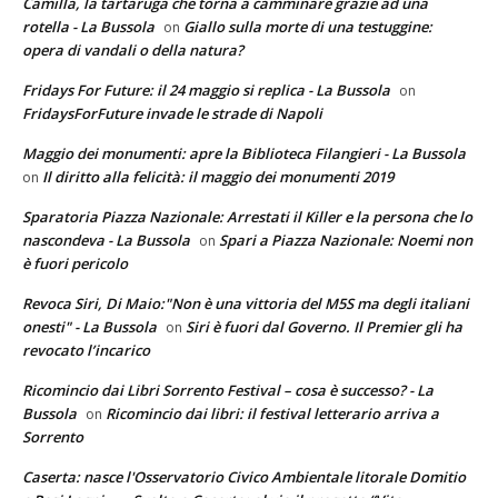
Camilla, la tartaruga che torna a camminare grazie ad una
rotella - La Bussola
Giallo sulla morte di una testuggine:
on
opera di vandali o della natura?
Fridays For Future: il 24 maggio si replica - La Bussola
on
FridaysForFuture invade le strade di Napoli
Maggio dei monumenti: apre la Biblioteca Filangieri - La Bussola
Il diritto alla felicità: il maggio dei monumenti 2019
on
Sparatoria Piazza Nazionale: Arrestati il Killer e la persona che lo
nascondeva - La Bussola
Spari a Piazza Nazionale: Noemi non
on
è fuori pericolo
Revoca Siri, Di Maio:"Non è una vittoria del M5S ma degli italiani
onesti" - La Bussola
Siri è fuori dal Governo. Il Premier gli ha
on
revocato l’incarico
Ricomincio dai Libri Sorrento Festival – cosa è successo? - La
Bussola
Ricomincio dai libri: il festival letterario arriva a
on
Sorrento
Caserta: nasce l'Osservatorio Civico Ambientale litorale Domitio