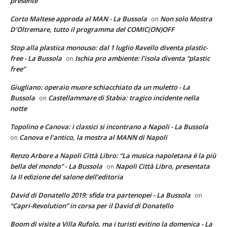
presente”
Corto Maltese approda al MAN - La Bussola
Non solo Mostra
on
D’Oltremare, tutto il programma del COMIC(ON)OFF
Stop alla plastica monouso: dal 1 luglio Ravello diventa plastic-
free - La Bussola
Ischia pro ambiente: l’isola diventa “plastic
on
free”
Giugliano: operaio muore schiacchiato da un muletto - La
Bussola
Castellammare di Stabia: tragico incidente nella
on
notte
Topolino e Canova: i classici si incontrano a Napoli - La Bussola
Canova e l’antico, la mostra al MANN di Napoli
on
Renzo Arbore a Napoli Città Libro: “La musica napoletana è la più
bella del mondo” - La Bussola
Napoli Città Libro, presentata
on
la II edizione del salone dell’editoria
David di Donatello 2019: sfida tra partenopei - La Bussola
on
“Capri-Revolution” in corsa per il David di Donatello
Boom di visite a Villa Rufolo, ma i turisti evitino la domenica - La