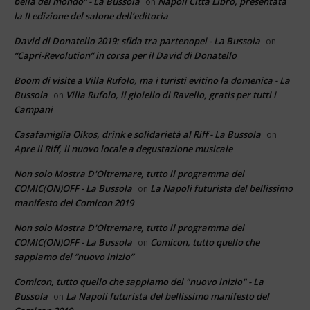
bella del mondo” - La Bussola
Napoli Città Libro, presentata
on
la II edizione del salone dell’editoria
David di Donatello 2019: sfida tra partenopei - La Bussola
on
“Capri-Revolution” in corsa per il David di Donatello
Boom di visite a Villa Rufolo, ma i turisti evitino la domenica - La
Bussola
Villa Rufolo, il gioiello di Ravello, gratis per tutti i
on
Campani
Casafamiglia Oikos, drink e solidarietà al Riff - La Bussola
on
Apre il Riff, il nuovo locale a degustazione musicale
Non solo Mostra D'Oltremare, tutto il programma del
COMIC(ON)OFF - La Bussola
La Napoli futurista del bellissimo
on
manifesto del Comicon 2019
Non solo Mostra D'Oltremare, tutto il programma del
COMIC(ON)OFF - La Bussola
Comicon, tutto quello che
on
sappiamo del “nuovo inizio”
Comicon, tutto quello che sappiamo del "nuovo inizio" - La
Bussola
La Napoli futurista del bellissimo manifesto del
on