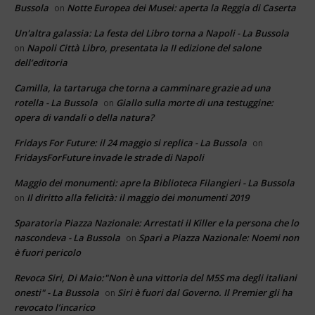
Bussola
Notte Europea dei Musei: aperta la Reggia di Caserta
on
Un'altra galassia: La festa del Libro torna a Napoli - La Bussola
Napoli Città Libro, presentata la II edizione del salone
on
dell’editoria
Camilla, la tartaruga che torna a camminare grazie ad una
rotella - La Bussola
Giallo sulla morte di una testuggine:
on
opera di vandali o della natura?
Fridays For Future: il 24 maggio si replica - La Bussola
on
FridaysForFuture invade le strade di Napoli
Maggio dei monumenti: apre la Biblioteca Filangieri - La Bussola
Il diritto alla felicità: il maggio dei monumenti 2019
on
Sparatoria Piazza Nazionale: Arrestati il Killer e la persona che lo
nascondeva - La Bussola
Spari a Piazza Nazionale: Noemi non
on
è fuori pericolo
Revoca Siri, Di Maio:"Non è una vittoria del M5S ma degli italiani
onesti" - La Bussola
Siri è fuori dal Governo. Il Premier gli ha
on
revocato l’incarico