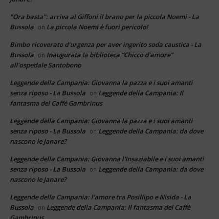
"Ora basta": arriva al Giffoni il brano per la piccola Noemi - La
Bussola
La piccola Noemi è fuori pericolo!
on
Bimbo ricoverato d'urgenza per aver ingerito soda caustica - La
Bussola
Inaugurata la biblioteca “Chicco d’amore”
on
all’ospedale Santobono
Leggende della Campania: Giovanna la pazza e i suoi amanti
senza riposo - La Bussola
Leggende della Campania: Il
on
fantasma del Caffè Gambrinus
Leggende della Campania: Giovanna la pazza e i suoi amanti
senza riposo - La Bussola
Leggende della Campania: da dove
on
nascono le Janare?
Leggende della Campania: Giovanna l'Insaziabile e i suoi amanti
senza riposo - La Bussola
Leggende della Campania: da dove
on
nascono le Janare?
Leggende della Campania: l'amore tra Posillipo e Nisida - La
Bussola
Leggende della Campania: Il fantasma del Caffè
on
Gambrinus