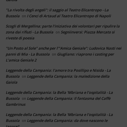
"La rivolta degli angeli": il saggio al Teatro Elicantropo - La
Bussola
I Cenci di Artaud al Teatro Elicantropo di Napoli
on
Scogli di Mergellina: parte l'iniziativa dei volontari per ripulire la
zona dai rifiuti - La Bussola
Segniinversi: Piazza Mercato si
on
riveste di poesia
"Un Posto al Sole" anche per l’"Amica Geniale": Ludovica Nasti nei
panni di Mia - La Bussola
Giugliano: riaprono i casting per
on
L’amica Geniale 2
Leggende della Campania: l'amore tra Posillipo e Nisida - La
Bussola
Leggende della Campania: la maledizione della
on
Gaiola
Leggende della Campania: la Bella 'Mbriana e l'ospitalità - La
Bussola
Leggende della Campania: Il fantasma del Caffè
on
Gambrinus
Leggende della Campania: la Bella 'Mbriana e l'ospitalità - La
Bussola
Leggende della Campania: da dove nascono le
on
Janare?