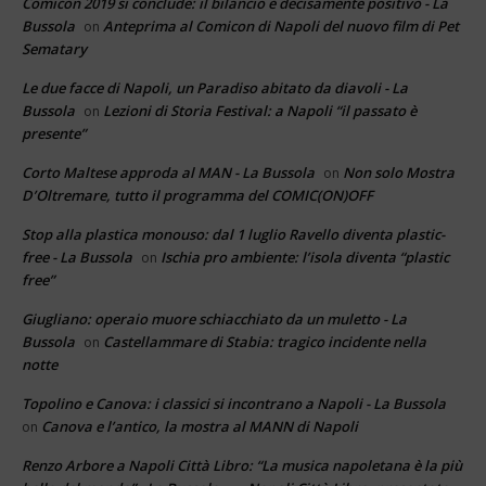
Comicon 2019 si conclude: il bilancio è decisamente positivo - La
Bussola
Anteprima al Comicon di Napoli del nuovo film di Pet
on
Sematary
Le due facce di Napoli, un Paradiso abitato da diavoli - La
Bussola
Lezioni di Storia Festival: a Napoli “il passato è
on
presente”
Corto Maltese approda al MAN - La Bussola
Non solo Mostra
on
D’Oltremare, tutto il programma del COMIC(ON)OFF
Stop alla plastica monouso: dal 1 luglio Ravello diventa plastic-
free - La Bussola
Ischia pro ambiente: l’isola diventa “plastic
on
free”
Giugliano: operaio muore schiacchiato da un muletto - La
Bussola
Castellammare di Stabia: tragico incidente nella
on
notte
Topolino e Canova: i classici si incontrano a Napoli - La Bussola
Canova e l’antico, la mostra al MANN di Napoli
on
Renzo Arbore a Napoli Città Libro: “La musica napoletana è la più