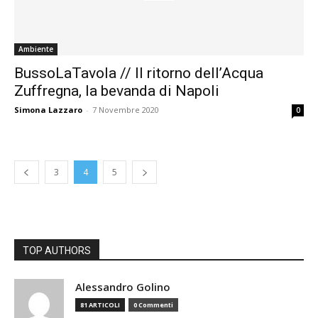
Ambiente
BussoLaTavola // Il ritorno dell’Acqua
Zuffregna, la bevanda di Napoli
Simona Lazzaro
-
7 Novembre 2020
0
3
4
5
TOP AUTHORS
Alessandro Golino
81 ARTICOLI
0 Commenti