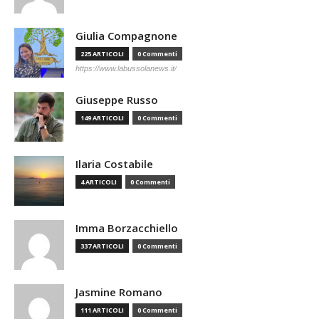
Giulia Compagnone
225 ARTICOLI
0 Commenti
https://www.labussolanews.it/
Giuseppe Russo
149 ARTICOLI
0 Commenti
Ilaria Costabile
4 ARTICOLI
0 Commenti
Imma Borzacchiello
337 ARTICOLI
0 Commenti
Jasmine Romano
111 ARTICOLI
0 Commenti