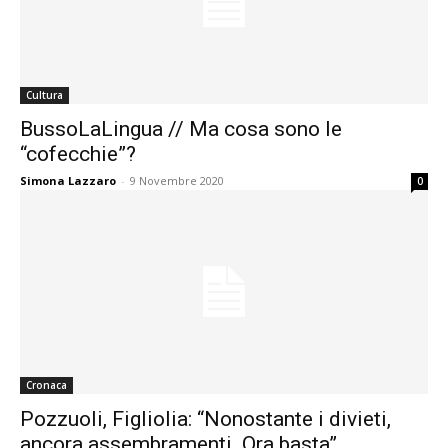
Cultura
BussoLaLingua // Ma cosa sono le
“cofecchie”?
Simona Lazzaro
-
9 Novembre 2020
0
Cronaca
Pozzuoli, Figliolia: “Nonostante i divieti,
ancora assembramenti. Ora basta”