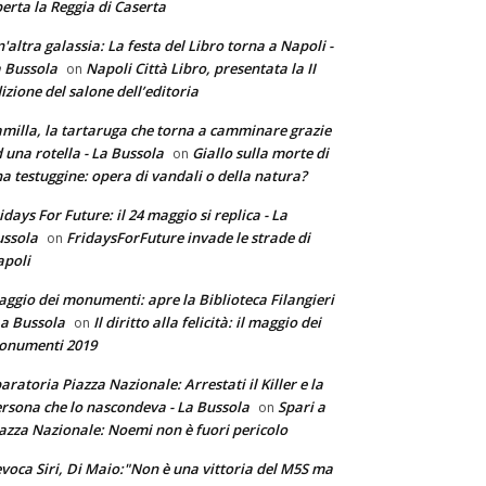
erta la Reggia di Caserta
'altra galassia: La festa del Libro torna a Napoli -
 Bussola
Napoli Città Libro, presentata la II
on
izione del salone dell’editoria
milla, la tartaruga che torna a camminare grazie
 una rotella - La Bussola
Giallo sulla morte di
on
a testuggine: opera di vandali o della natura?
idays For Future: il 24 maggio si replica - La
ssola
FridaysForFuture invade le strade di
on
poli
ggio dei monumenti: apre la Biblioteca Filangieri
La Bussola
Il diritto alla felicità: il maggio dei
on
onumenti 2019
aratoria Piazza Nazionale: Arrestati il Killer e la
rsona che lo nascondeva - La Bussola
Spari a
on
azza Nazionale: Noemi non è fuori pericolo
voca Siri, Di Maio:"Non è una vittoria del M5S ma