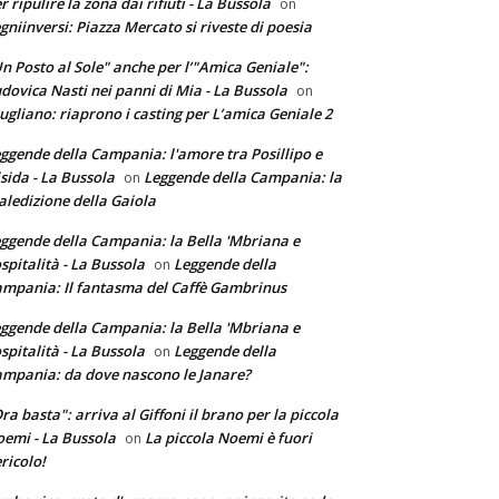
r ripulire la zona dai rifiuti - La Bussola
on
gniinversi: Piazza Mercato si riveste di poesia
n Posto al Sole" anche per l’"Amica Geniale":
dovica Nasti nei panni di Mia - La Bussola
on
ugliano: riaprono i casting per L’amica Geniale 2
ggende della Campania: l'amore tra Posillipo e
sida - La Bussola
Leggende della Campania: la
on
ledizione della Gaiola
ggende della Campania: la Bella 'Mbriana e
ospitalità - La Bussola
Leggende della
on
mpania: Il fantasma del Caffè Gambrinus
ggende della Campania: la Bella 'Mbriana e
ospitalità - La Bussola
Leggende della
on
mpania: da dove nascono le Janare?
ra basta": arriva al Giffoni il brano per la piccola
emi - La Bussola
La piccola Noemi è fuori
on
ricolo!