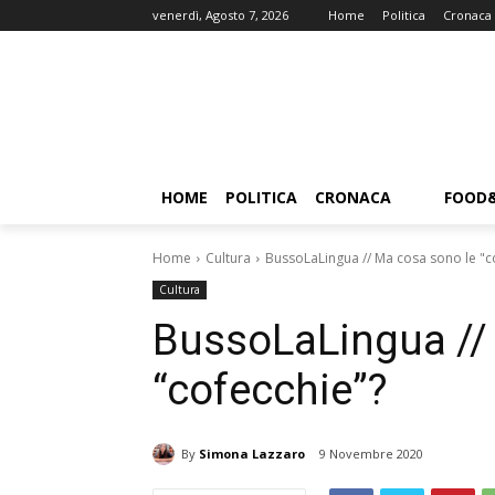
venerdì, Agosto 7, 2026
Home
Politica
Cronaca
HOME
POLITICA
CRONACA
FOOD
Home
Cultura
BussoLaLingua // Ma cosa sono le "c
Cultura
BussoLaLingua //
“cofecchie”?
By
Simona Lazzaro
9 Novembre 2020