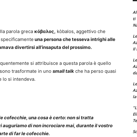
Al
ti
Na
lla parola greca
κόβαλος,
kòbalos, aggettivo che
Le
ù specificamente
una persona che tesseva intrighi alle
Az
amava divertirsi all’insaputa del prossimo.
Il
Le
equentemente si attribuisce a questa parola è quello
Az
 sono trasformate in uno
small talk
che ha perso quasi
da
e lo si intendeva.
Le
Az
la
"L
El
lle cofecchie, una cosa è certo: non si tratta
Te
i auguriamo di non incrociare mai, durante il vostro
Sc
te di far le cofecchie.