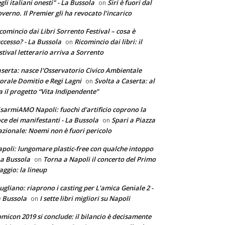
gli italiani onesti" - La Bussola
Siri è fuori dal
on
verno. Il Premier gli ha revocato l’incarico
comincio dai Libri Sorrento Festival – cosa è
ccesso? - La Bussola
Ricomincio dai libri: il
on
stival letterario arriva a Sorrento
serta: nasce l'Osservatorio Civico Ambientale
torale Domitio e Regi Lagni
Svolta a Caserta: al
on
a il progetto “Vita Indipendente”
sarmiAMO Napoli: fuochi d'artificio coprono la
ce dei manifestanti - La Bussola
Spari a Piazza
on
zionale: Noemi non è fuori pericolo
poli: lungomare plastic-free con qualche intoppo
La Bussola
Torna a Napoli il concerto del Primo
on
ggio: la lineup
ugliano: riaprono i casting per L'amica Geniale 2 -
 Bussola
I sette libri migliori su Napoli
on
micon 2019 si conclude: il bilancio è decisamente