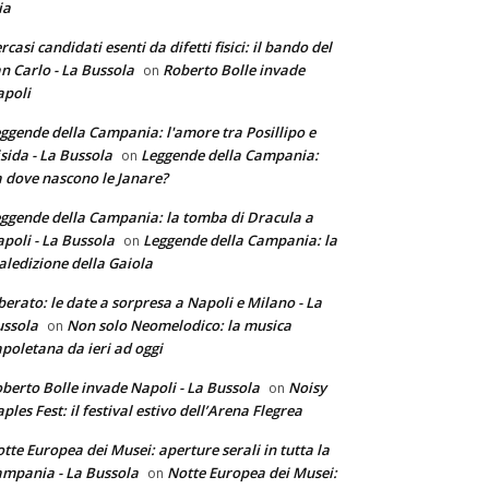
ia
rcasi candidati esenti da difetti fisici: il bando del
n Carlo - La Bussola
Roberto Bolle invade
on
poli
ggende della Campania: l'amore tra Posillipo e
sida - La Bussola
Leggende della Campania:
on
 dove nascono le Janare?
ggende della Campania: la tomba di Dracula a
poli - La Bussola
Leggende della Campania: la
on
ledizione della Gaiola
berato: le date a sorpresa a Napoli e Milano - La
ssola
Non solo Neomelodico: la musica
on
poletana da ieri ad oggi
berto Bolle invade Napoli - La Bussola
Noisy
on
ples Fest: il festival estivo dell’Arena Flegrea
tte Europea dei Musei: aperture serali in tutta la
mpania - La Bussola
Notte Europea dei Musei:
on