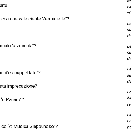
Bi
cate
ca
“C
accarone vale ciente Vermicielle”?
Le
su
de
nculo ‘a zoccola”?
Le
su
de
Le
io d’e scuppettate”?
su
de
esta imprecazione?
Le
Ni
 ‘o Panaro”?
fa
Is
ed
 dice “A’ Musica Giappunese”?
pe