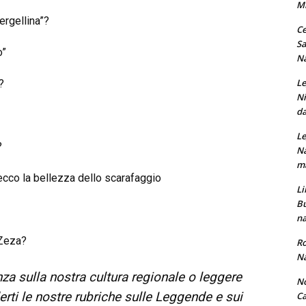
M
ergellina”?
Ce
Sa
o”
Na
Le
?
Ni
da
Le
?
Na
ma
ecco la bellezza dello scarafaggio
Li
Bu
na
 Zeza?
Ro
Na
za sulla nostra cultura regionale o leggere
No
erti le nostre rubriche sulle Leggende e sui
Ca