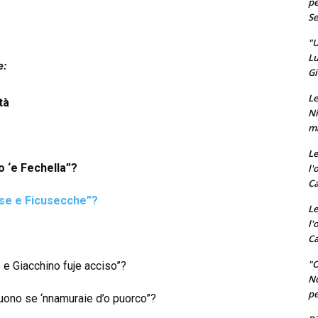
pe
Se
"U
Lu
e:
Gi
Le
tà
Ni
ma
Le
o ‘e Fechella”?
l'
Ca
se e Ficusecche”?
Le
l'
Ca
"O
 e Giacchino fuje acciso”?
No
pe
tuono se ‘nnamuraie d’o puorco”?