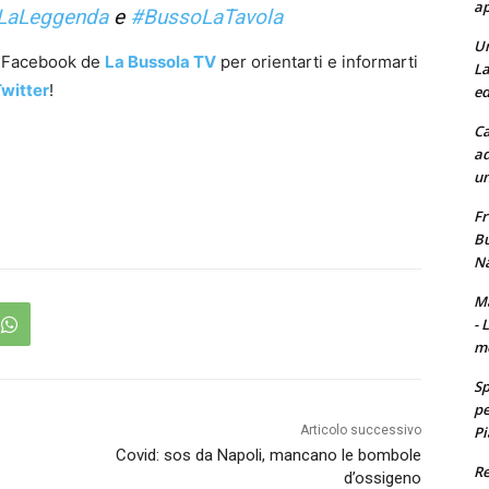
ap
LaLeggenda
e
#BussoLaTavola
Un
a Facebook de
La Bussola TV
per orientarti e informarti
La
witter
!
ed
Ca
ad
un
Fr
Bu
Na
Ma
- 
m
Sp
pe
Pi
Articolo successivo
Covid: sos da Napoli, mancano le bombole
Re
d’ossigeno