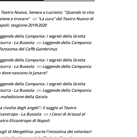
 Teatro Nuovo, Seneca e Lucrezio: "Quando la vita
 viene a trovare"
“La cura” del Teatro Nuovo di
on
poli: stagione 2019\2020
ggende della Campania: i segreti della Grotta
zurra - La Bussola
Leggende della Campania:
on
 fantasma del Caffè Gambrinus
ggende della Campania: i segreti della Grotta
zurra - La Bussola
Leggende della Campania:
on
 dove nascono le Janare?
ggende della Campania: i segreti della Grotta
zurra - La Bussola
Leggende della Campania:
on
 maledizione della Gaiola
a rivolta degli angeli": il saggio al Teatro
icantropo - La Bussola
I Cenci di Artaud al
on
atro Elicantropo di Napoli
ogli di Mergellina: parte l'iniziativa dei volontari