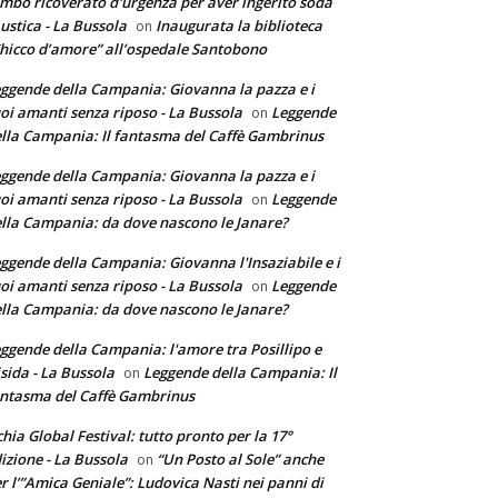
mbo ricoverato d'urgenza per aver ingerito soda
ustica - La Bussola
Inaugurata la biblioteca
on
hicco d’amore” all’ospedale Santobono
ggende della Campania: Giovanna la pazza e i
oi amanti senza riposo - La Bussola
Leggende
on
lla Campania: Il fantasma del Caffè Gambrinus
ggende della Campania: Giovanna la pazza e i
oi amanti senza riposo - La Bussola
Leggende
on
lla Campania: da dove nascono le Janare?
ggende della Campania: Giovanna l'Insaziabile e i
oi amanti senza riposo - La Bussola
Leggende
on
lla Campania: da dove nascono le Janare?
ggende della Campania: l'amore tra Posillipo e
sida - La Bussola
Leggende della Campania: Il
on
ntasma del Caffè Gambrinus
chia Global Festival: tutto pronto per la 17°
izione - La Bussola
“Un Posto al Sole” anche
on
r l’”Amica Geniale”: Ludovica Nasti nei panni di