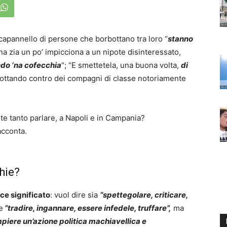
capannello di persone che borbottano tra loro “
stanno
na zia un po’ impicciona a un nipote disinteressato,
ndo ‘na cofecchia
“; “E smettetela, una buona volta,
di
bottando contro dei compagni di classe notoriamente
nte tanto parlare, a Napoli e in Campania?
acconta.
hie?
ice significato
: vuol dire sia
“spettegolare, criticare,
e
“tradire, ingannare, essere infedele, truffare”,
ma
mpiere un’azione politica machiavellica e