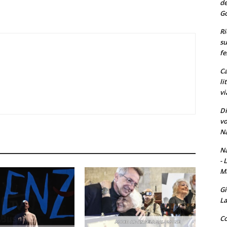
de
Go
Ri
su
fe
Ca
li
vi
Di
vo
Na
Na
- 
Ma
Gi
La
Co