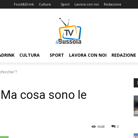
Food&Drink
Cultura
Sport
Lavora con noi
Redazione
&DRINK
CULTURA
SPORT
LAVORA CON NOI
REDAZIONE
ofecchie"?
 Ma cosa sono le
4668
0