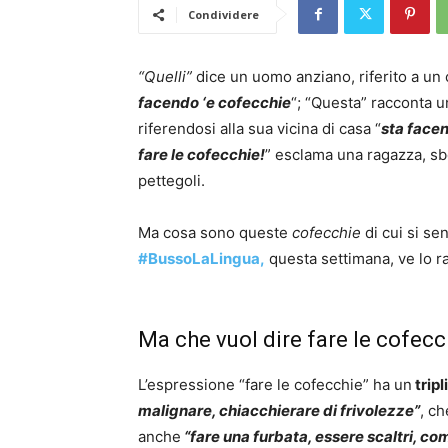
Condividere
“Quelli”
dice un uomo anziano, riferito a un 
facendo ‘e cofecchie
“; “Questa” racconta u
riferendosi alla sua vicina di casa “
sta face
fare le cofecchie!
” esclama una ragazza, s
pettegoli.
Ma cosa sono queste
cofecchie
di cui si se
#BussoLaLingua,
questa settimana, ve lo r
Ma che vuol dire fare le cofecc
L’espressione “fare le cofecchie” ha un
tripl
malignare, chiacchierare di frivolezze”
, ch
anche
“fare una furbata, essere scaltri, co