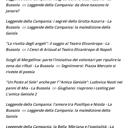
Bussola
Leggende della Campania: da dove nascono le
on
Janare?
Leggende della Campania: i segreti della Grotta Azzurra - La
Bussola
Leggende della Campania: la maledizione della
on
Gaiola
"La rivolta degli angeli": il saggio al Teatro Elicantropo - La
Bussola
I Cenci di Artaud al Teatro Elicantropo di Napoli
on
Scogli di Mergellina: parte l'iniziativa dei volontari per ripulire la
zona dai rifiuti - La Bussola
Segniinversi: Piazza Mercato si
on
riveste di poesia
"Un Posto al Sole" anche per l’"Amica Geniale": Ludovica Nasti nei
panni di Mia - La Bussola
Giugliano: riaprono i casting per
on
L’amica Geniale 2
Leggende della Campania: l'amore tra Posillipo e Nisida - La
Bussola
Leggende della Campania: la maledizione della
on
Gaiola
Leggende della Campania: la Bella 'Mbriana e l'ospitalità - La