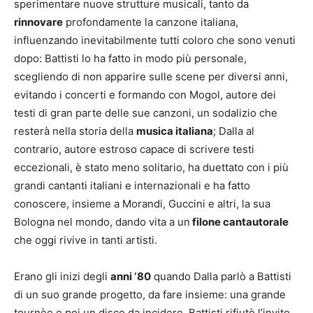
sperimentare nuove strutture musicali, tanto da
rinnovare
profondamente la canzone italiana,
influenzando inevitabilmente tutti coloro che sono venuti
dopo: Battisti lo ha fatto in modo più personale,
scegliendo di non apparire sulle scene per diversi anni,
evitando i concerti e formando con Mogol, autore dei
testi di gran parte delle sue canzoni, un sodalizio che
resterà nella storia della
musica italiana
; Dalla al
contrario, autore estroso capace di scrivere testi
eccezionali, è stato meno solitario, ha duettato con i più
grandi cantanti italiani e internazionali e ha fatto
conoscere, insieme a Morandi, Guccini e altri, la sua
Bologna nel mondo, dando vita a un
filone cantautorale
che oggi rivive in tanti artisti.
Erano gli inizi degli
anni ‘80
quando Dalla parlò a Battisti
di un suo grande progetto, da fare insieme: una grande
tournèe e poi un disco da incidere. Battisti rifiutò l’invito,