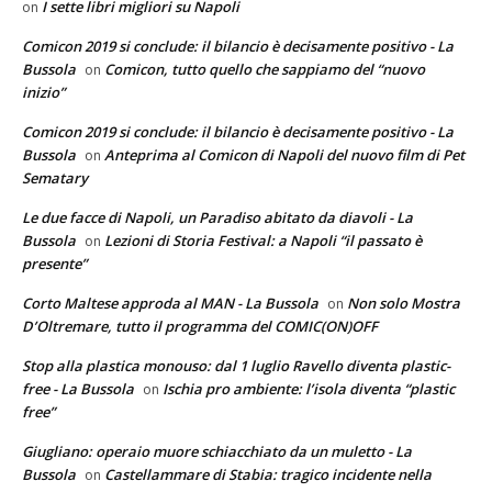
I sette libri migliori su Napoli
on
Comicon 2019 si conclude: il bilancio è decisamente positivo - La
Bussola
Comicon, tutto quello che sappiamo del “nuovo
on
inizio”
Comicon 2019 si conclude: il bilancio è decisamente positivo - La
Bussola
Anteprima al Comicon di Napoli del nuovo film di Pet
on
Sematary
Le due facce di Napoli, un Paradiso abitato da diavoli - La
Bussola
Lezioni di Storia Festival: a Napoli “il passato è
on
presente”
Corto Maltese approda al MAN - La Bussola
Non solo Mostra
on
D’Oltremare, tutto il programma del COMIC(ON)OFF
Stop alla plastica monouso: dal 1 luglio Ravello diventa plastic-
free - La Bussola
Ischia pro ambiente: l’isola diventa “plastic
on
free”
Giugliano: operaio muore schiacchiato da un muletto - La
Bussola
Castellammare di Stabia: tragico incidente nella
on