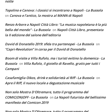
notte
Topolino e Canova: i classici si incontrano a Napoli - La Bussola
Canova e l’antico, la mostra al MANN di Napoli
on
Renzo Arbore a Napoli Città Libro: “La musica napoletana è la più
bella del mondo” - La Bussola
Napoli Città Libro, presentata
on
la II edizione del salone dell’editoria
David di Donatello 2019: sfida tra partenopei - La Bussola
on
“Capri-Revolution” in corsa per il David di Donatello
Boom di visite a Villa Rufolo, ma i turisti evitino la domenica - La
Bussola
Villa Rufolo, il gioiello di Ravello, gratis per tutti i
on
Campani
Casafamiglia Oikos, drink e solidarietà al Riff - La Bussola
on
Apre il Riff, il nuovo locale a degustazione musicale
Non solo Mostra D'Oltremare, tutto il programma del
COMIC(ON)OFF - La Bussola
La Napoli futurista del bellissimo
on
manifesto del Comicon 2019
Non solo Mostra D'Oltremare, tutto il programma del