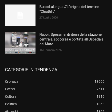
BussoLaLingua // L’origine del termine
“Chiattillo”
27 Luglio 2020
Napoli: Sposa nei dintorni della stazione
centrale, soccorsa e portata all’Ospedale
del Mare
16 Gennaio 2026
CATEGORIE IN TENDENZA
Cronaca
18600
Eventi
2511
Cultura
1916
Politica
1863
Attualità
1862