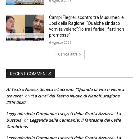
6 Agosto 2026
Campi Flegrei, scontro tra Musumeci e
Josi della Ragione: “Qualche sindaco
vomita veleno”;“io tra i farisei, fatti non
promesse”
6 Agosto 2026
Carica altri
RECENT COMMENTS
Al Teatro Nuovo, Seneca e Lucrezio: "Quando la vita ti viene a
trovare"
“La cura” del Teatro Nuovo di Napoli: stagione
on
2019\2020
Leggende della Campania: i segreti della Grotta Azzurra - La
Bussola
Leggende della Campania: Il fantasma del Caffè
on
Gambrinus
Leggende della Campania: i segreti della Grotta Azzurra - La