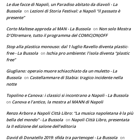
Le due facce di Napoli, un Paradiso abitato da diavoli - La
Bussola
Lezioni di Storia Festival: a Napoli “il passato è
on
presente”
Corto Maltese approda al MAN - La Bussola
Non solo Mostra
on
D’Oltremare, tutto il programma del COMIC(ON)OFF
Stop alla plastica monouso: dal 1 luglio Ravello diventa plastic-
free - La Bussola
Ischia pro ambiente: l’isola diventa “plastic
on
free”
Giugliano: operaio muore schiacchiato da un muletto - La
Bussola
Castellammare di Stabia: tragico incidente nella
on
notte
Topolino e Canova: i classici si incontrano a Napoli - La Bussola
Canova e l’antico, la mostra al MANN di Napoli
on
Renzo Arbore a Napoli Città Libro: “La musica napoletana è la più
bella del mondo” - La Bussola
Napoli Città Libro, presentata
on
la II edizione del salone dell’editoria
David di Donatello 2019: sfida tra partenopei - La Bussola
on