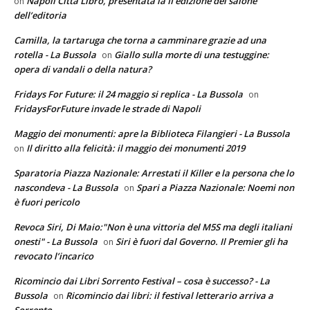
Napoli Città Libro, presentata la II edizione del salone
on
dell’editoria
Camilla, la tartaruga che torna a camminare grazie ad una
rotella - La Bussola
Giallo sulla morte di una testuggine:
on
opera di vandali o della natura?
Fridays For Future: il 24 maggio si replica - La Bussola
on
FridaysForFuture invade le strade di Napoli
Maggio dei monumenti: apre la Biblioteca Filangieri - La Bussola
Il diritto alla felicità: il maggio dei monumenti 2019
on
Sparatoria Piazza Nazionale: Arrestati il Killer e la persona che lo
nascondeva - La Bussola
Spari a Piazza Nazionale: Noemi non
on
è fuori pericolo
Revoca Siri, Di Maio:"Non è una vittoria del M5S ma degli italiani
onesti" - La Bussola
Siri è fuori dal Governo. Il Premier gli ha
on
revocato l’incarico
Ricomincio dai Libri Sorrento Festival – cosa è successo? - La
Bussola
Ricomincio dai libri: il festival letterario arriva a
on