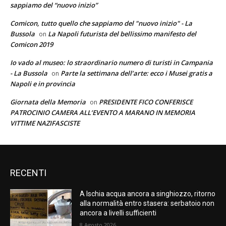
sappiamo del “nuovo inizio”
Comicon, tutto quello che sappiamo del "nuovo inizio" - La
Bussola
La Napoli futurista del bellissimo manifesto del
on
Comicon 2019
Io vado al museo: lo straordinario numero di turisti in Campania
- La Bussola
Parte la settimana dell’arte: ecco i Musei gratis a
on
Napoli e in provincia
Giornata della Memoria
PRESIDENTE FICO CONFERISCE
on
PATROCINIO CAMERA ALL’EVENTO A MARANO IN MEMORIA
VITTIME NAZIFASCISTE
RECENTI
A Ischia acqua ancora a singhiozzo, ritorno
alla normalità entro stasera: serbatoio non
ancora a livelli sufficienti
8 Agosto 2026