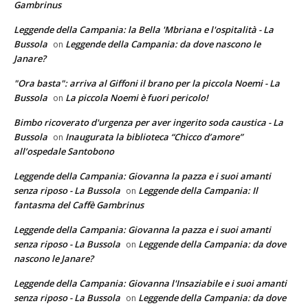
Gambrinus
Leggende della Campania: la Bella 'Mbriana e l'ospitalità - La
Bussola
Leggende della Campania: da dove nascono le
on
Janare?
"Ora basta": arriva al Giffoni il brano per la piccola Noemi - La
Bussola
La piccola Noemi è fuori pericolo!
on
Bimbo ricoverato d'urgenza per aver ingerito soda caustica - La
Bussola
Inaugurata la biblioteca “Chicco d’amore”
on
all’ospedale Santobono
Leggende della Campania: Giovanna la pazza e i suoi amanti
senza riposo - La Bussola
Leggende della Campania: Il
on
fantasma del Caffè Gambrinus
Leggende della Campania: Giovanna la pazza e i suoi amanti
senza riposo - La Bussola
Leggende della Campania: da dove
on
nascono le Janare?
Leggende della Campania: Giovanna l'Insaziabile e i suoi amanti
senza riposo - La Bussola
Leggende della Campania: da dove
on