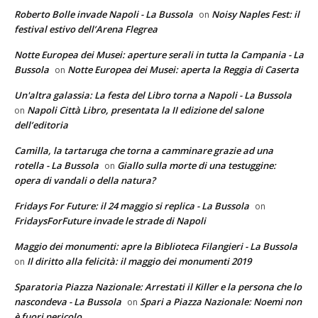
Roberto Bolle invade Napoli - La Bussola
Noisy Naples Fest: il
on
festival estivo dell’Arena Flegrea
Notte Europea dei Musei: aperture serali in tutta la Campania - La
Bussola
Notte Europea dei Musei: aperta la Reggia di Caserta
on
Un'altra galassia: La festa del Libro torna a Napoli - La Bussola
Napoli Città Libro, presentata la II edizione del salone
on
dell’editoria
Camilla, la tartaruga che torna a camminare grazie ad una
rotella - La Bussola
Giallo sulla morte di una testuggine:
on
opera di vandali o della natura?
Fridays For Future: il 24 maggio si replica - La Bussola
on
FridaysForFuture invade le strade di Napoli
Maggio dei monumenti: apre la Biblioteca Filangieri - La Bussola
Il diritto alla felicità: il maggio dei monumenti 2019
on
Sparatoria Piazza Nazionale: Arrestati il Killer e la persona che lo
nascondeva - La Bussola
Spari a Piazza Nazionale: Noemi non
on
è fuori pericolo