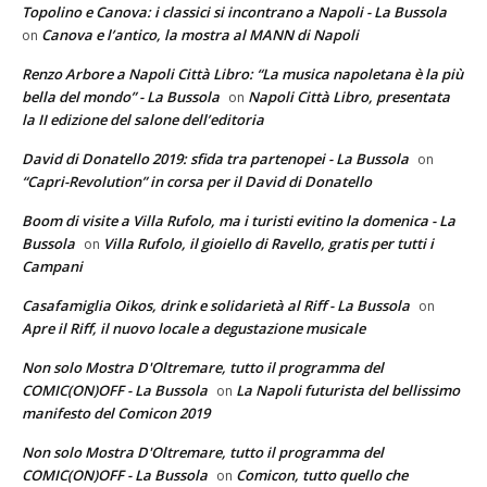
Topolino e Canova: i classici si incontrano a Napoli - La Bussola
Canova e l’antico, la mostra al MANN di Napoli
on
Renzo Arbore a Napoli Città Libro: “La musica napoletana è la più
bella del mondo” - La Bussola
Napoli Città Libro, presentata
on
la II edizione del salone dell’editoria
David di Donatello 2019: sfida tra partenopei - La Bussola
on
“Capri-Revolution” in corsa per il David di Donatello
Boom di visite a Villa Rufolo, ma i turisti evitino la domenica - La
Bussola
Villa Rufolo, il gioiello di Ravello, gratis per tutti i
on
Campani
Casafamiglia Oikos, drink e solidarietà al Riff - La Bussola
on
Apre il Riff, il nuovo locale a degustazione musicale
Non solo Mostra D'Oltremare, tutto il programma del
COMIC(ON)OFF - La Bussola
La Napoli futurista del bellissimo
on
manifesto del Comicon 2019
Non solo Mostra D'Oltremare, tutto il programma del
COMIC(ON)OFF - La Bussola
Comicon, tutto quello che
on