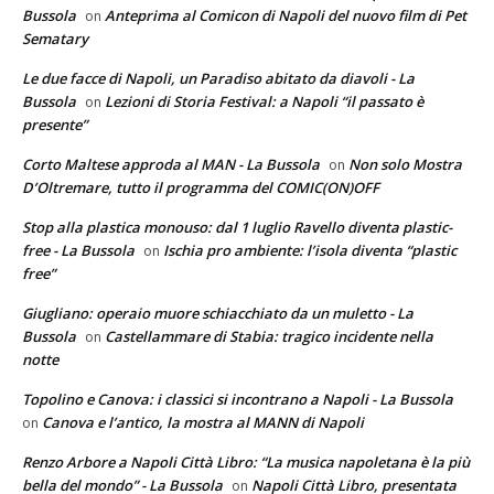
Bussola
Anteprima al Comicon di Napoli del nuovo film di Pet
on
Sematary
Le due facce di Napoli, un Paradiso abitato da diavoli - La
Bussola
Lezioni di Storia Festival: a Napoli “il passato è
on
presente”
Corto Maltese approda al MAN - La Bussola
Non solo Mostra
on
D’Oltremare, tutto il programma del COMIC(ON)OFF
Stop alla plastica monouso: dal 1 luglio Ravello diventa plastic-
free - La Bussola
Ischia pro ambiente: l’isola diventa “plastic
on
free”
Giugliano: operaio muore schiacchiato da un muletto - La
Bussola
Castellammare di Stabia: tragico incidente nella
on
notte
Topolino e Canova: i classici si incontrano a Napoli - La Bussola
Canova e l’antico, la mostra al MANN di Napoli
on
Renzo Arbore a Napoli Città Libro: “La musica napoletana è la più
bella del mondo” - La Bussola
Napoli Città Libro, presentata
on