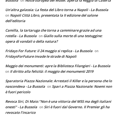
Bussola
Notte Europea dei Musei: aperta la Reggia di Caserta
on
Un'altra galassia: La festa del Libro torna a Napoli - La Bussola
Napoli Città Libro, presentata la II edizione del salone
on
dell’editoria
Camilla, la tartaruga che torna a camminare grazie ad una
rotella - La Bussola
Giallo sulla morte di una testuggine:
on
opera di vandali o della natura?
Fridays For Future: il 24 maggio si replica - La Bussola
on
FridaysForFuture invade le strade di Napoli
Maggio dei monumenti: apre la Biblioteca Filangieri - La Bussola
Il diritto alla felicità: il maggio dei monumenti 2019
on
Sparatoria Piazza Nazionale: Arrestati il Killer e la persona che lo
nascondeva - La Bussola
Spari a Piazza Nazionale: Noemi non
on
è fuori pericolo
Revoca Siri, Di Maio:"Non è una vittoria del M5S ma degli italiani
onesti" - La Bussola
Siri è fuori dal Governo. Il Premier gli ha
on
revocato l’incarico