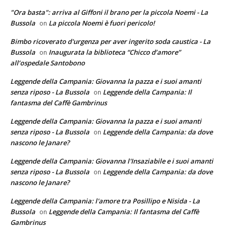
"Ora basta": arriva al Giffoni il brano per la piccola Noemi - La
Bussola
La piccola Noemi è fuori pericolo!
on
Bimbo ricoverato d'urgenza per aver ingerito soda caustica - La
Bussola
Inaugurata la biblioteca “Chicco d’amore”
on
all’ospedale Santobono
Leggende della Campania: Giovanna la pazza e i suoi amanti
senza riposo - La Bussola
Leggende della Campania: Il
on
fantasma del Caffè Gambrinus
Leggende della Campania: Giovanna la pazza e i suoi amanti
senza riposo - La Bussola
Leggende della Campania: da dove
on
nascono le Janare?
Leggende della Campania: Giovanna l'Insaziabile e i suoi amanti
senza riposo - La Bussola
Leggende della Campania: da dove
on
nascono le Janare?
Leggende della Campania: l'amore tra Posillipo e Nisida - La
Bussola
Leggende della Campania: Il fantasma del Caffè
on
Gambrinus