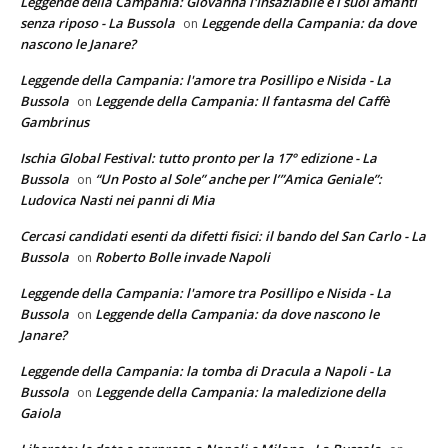
Leggende della Campania: Giovanna l'Insaziabile e i suoi amanti
senza riposo - La Bussola
Leggende della Campania: da dove
on
nascono le Janare?
Leggende della Campania: l'amore tra Posillipo e Nisida - La
Bussola
Leggende della Campania: Il fantasma del Caffè
on
Gambrinus
Ischia Global Festival: tutto pronto per la 17° edizione - La
Bussola
“Un Posto al Sole” anche per l’”Amica Geniale”:
on
Ludovica Nasti nei panni di Mia
Cercasi candidati esenti da difetti fisici: il bando del San Carlo - La
Bussola
Roberto Bolle invade Napoli
on
Leggende della Campania: l'amore tra Posillipo e Nisida - La
Bussola
Leggende della Campania: da dove nascono le
on
Janare?
Leggende della Campania: la tomba di Dracula a Napoli - La
Bussola
Leggende della Campania: la maledizione della
on
Gaiola