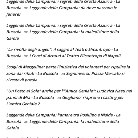
Leggende della Campania: i segreti della Grotta Azzurra - La
Bussola
Leggende della Campania: da dove nascono le
on
Janare?
Leggende della Campania: i segreti della Grotta Azzurra - La
Bussola
Leggende della Campania: la maledizione della
on
Gaiola
"La rivolta degli angeli": il saggio al Teatro Elicantropo - La
Bussola
I Cenci di Artaud al Teatro Elicantropo di Napoli
on
Scogli di Mergellina: parte l'iniziativa dei volontari per ripulire la
zona dai rifiuti - La Bussola
Segniinversi: Piazza Mercato si
on
riveste di poesia
"Un Posto al Sole" anche per l’"Amica Geniale": Ludovica Nasti nei
panni di Mia - La Bussola
Giugliano: riaprono i casting per
on
L’amica Geniale 2
Leggende della Campania: l'amore tra Posillipo e Nisida - La
Bussola
Leggende della Campania: la maledizione della
on
Gaiola