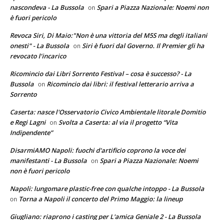
nascondeva - La Bussola
Spari a Piazza Nazionale: Noemi non
on
è fuori pericolo
Revoca Siri, Di Maio:"Non è una vittoria del M5S ma degli italiani
onesti" - La Bussola
Siri è fuori dal Governo. Il Premier gli ha
on
revocato l’incarico
Ricomincio dai Libri Sorrento Festival – cosa è successo? - La
Bussola
Ricomincio dai libri: il festival letterario arriva a
on
Sorrento
Caserta: nasce l'Osservatorio Civico Ambientale litorale Domitio
e Regi Lagni
Svolta a Caserta: al via il progetto “Vita
on
Indipendente”
DisarmiAMO Napoli: fuochi d'artificio coprono la voce dei
manifestanti - La Bussola
Spari a Piazza Nazionale: Noemi
on
non è fuori pericolo
Napoli: lungomare plastic-free con qualche intoppo - La Bussola
Torna a Napoli il concerto del Primo Maggio: la lineup
on
Giugliano: riaprono i casting per L'amica Geniale 2 - La Bussola