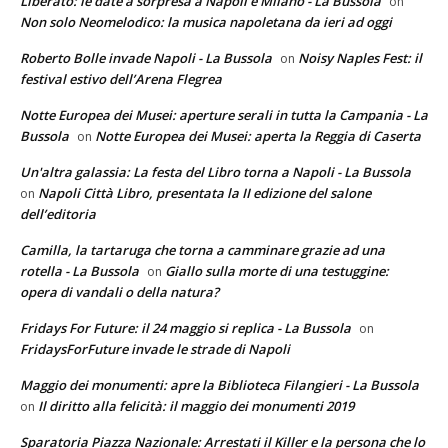
Liberato: le date a sorpresa a Napoli e Milano - La Bussola
on
Non solo Neomelodico: la musica napoletana da ieri ad oggi
Roberto Bolle invade Napoli - La Bussola
Noisy Naples Fest: il
on
festival estivo dell’Arena Flegrea
Notte Europea dei Musei: aperture serali in tutta la Campania - La
Bussola
Notte Europea dei Musei: aperta la Reggia di Caserta
on
Un'altra galassia: La festa del Libro torna a Napoli - La Bussola
Napoli Città Libro, presentata la II edizione del salone
on
dell’editoria
Camilla, la tartaruga che torna a camminare grazie ad una
rotella - La Bussola
Giallo sulla morte di una testuggine:
on
opera di vandali o della natura?
Fridays For Future: il 24 maggio si replica - La Bussola
on
FridaysForFuture invade le strade di Napoli
Maggio dei monumenti: apre la Biblioteca Filangieri - La Bussola
Il diritto alla felicità: il maggio dei monumenti 2019
on
Sparatoria Piazza Nazionale: Arrestati il Killer e la persona che lo