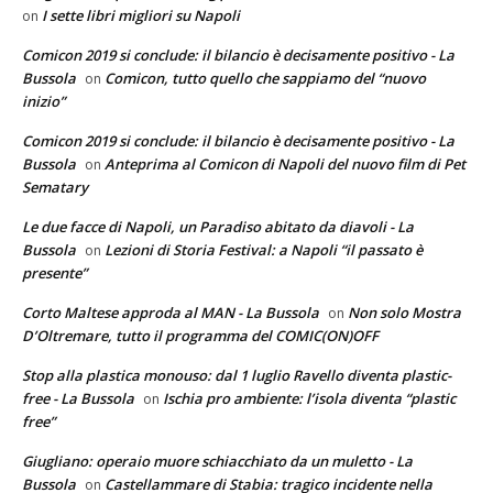
I sette libri migliori su Napoli
on
Comicon 2019 si conclude: il bilancio è decisamente positivo - La
Bussola
Comicon, tutto quello che sappiamo del “nuovo
on
inizio”
Comicon 2019 si conclude: il bilancio è decisamente positivo - La
Bussola
Anteprima al Comicon di Napoli del nuovo film di Pet
on
Sematary
Le due facce di Napoli, un Paradiso abitato da diavoli - La
Bussola
Lezioni di Storia Festival: a Napoli “il passato è
on
presente”
Corto Maltese approda al MAN - La Bussola
Non solo Mostra
on
D’Oltremare, tutto il programma del COMIC(ON)OFF
Stop alla plastica monouso: dal 1 luglio Ravello diventa plastic-
free - La Bussola
Ischia pro ambiente: l’isola diventa “plastic
on
free”
Giugliano: operaio muore schiacchiato da un muletto - La
Bussola
Castellammare di Stabia: tragico incidente nella
on