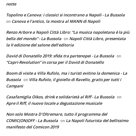
notte
Topolino e Canova: i classici si incontrano a Napoli - La Bussola
Canova e l’antico, la mostra al MANN di Napoli
on
Renzo Arbore a Napoli Città Libro: “La musica napoletana è la più
bella del mondo” - La Bussola
Napoli Città Libro, presentata
on
la II edizione del salone dell’editoria
David di Donatello 2019: sfida tra partenopei - La Bussola
on
“Capri-Revolution” in corsa per il David di Donatello
Boom di visite a Villa Rufolo, ma i turisti evitino la domenica - La
Bussola
Villa Rufolo, il gioiello di Ravello, gratis per tutti i
on
Campani
Casafamiglia Oikos, drink e solidarietà al Riff - La Bussola
on
Apre il Riff, il nuovo locale a degustazione musicale
Non solo Mostra D'Oltremare, tutto il programma del
COMIC(ON)OFF - La Bussola
La Napoli futurista del bellissimo
on
manifesto del Comicon 2019