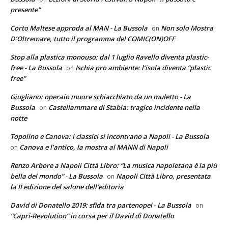
presente”
Corto Maltese approda al MAN - La Bussola
Non solo Mostra
on
D’Oltremare, tutto il programma del COMIC(ON)OFF
Stop alla plastica monouso: dal 1 luglio Ravello diventa plastic-
free - La Bussola
Ischia pro ambiente: l’isola diventa “plastic
on
free”
Giugliano: operaio muore schiacchiato da un muletto - La
Bussola
Castellammare di Stabia: tragico incidente nella
on
notte
Topolino e Canova: i classici si incontrano a Napoli - La Bussola
Canova e l’antico, la mostra al MANN di Napoli
on
Renzo Arbore a Napoli Città Libro: “La musica napoletana è la più
bella del mondo” - La Bussola
Napoli Città Libro, presentata
on
la II edizione del salone dell’editoria
David di Donatello 2019: sfida tra partenopei - La Bussola
on
“Capri-Revolution” in corsa per il David di Donatello