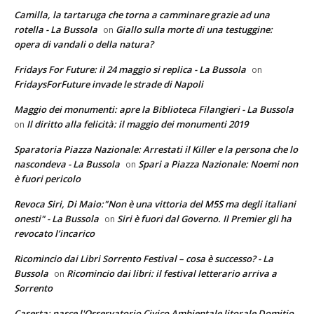
Camilla, la tartaruga che torna a camminare grazie ad una
rotella - La Bussola
Giallo sulla morte di una testuggine:
on
opera di vandali o della natura?
Fridays For Future: il 24 maggio si replica - La Bussola
on
FridaysForFuture invade le strade di Napoli
Maggio dei monumenti: apre la Biblioteca Filangieri - La Bussola
Il diritto alla felicità: il maggio dei monumenti 2019
on
Sparatoria Piazza Nazionale: Arrestati il Killer e la persona che lo
nascondeva - La Bussola
Spari a Piazza Nazionale: Noemi non
on
è fuori pericolo
Revoca Siri, Di Maio:"Non è una vittoria del M5S ma degli italiani
onesti" - La Bussola
Siri è fuori dal Governo. Il Premier gli ha
on
revocato l’incarico
Ricomincio dai Libri Sorrento Festival – cosa è successo? - La
Bussola
Ricomincio dai libri: il festival letterario arriva a
on
Sorrento
Caserta: nasce l'Osservatorio Civico Ambientale litorale Domitio