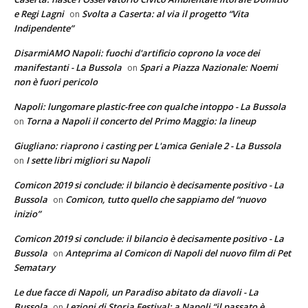
e Regi Lagni
Svolta a Caserta: al via il progetto “Vita
on
Indipendente”
DisarmiAMO Napoli: fuochi d'artificio coprono la voce dei
manifestanti - La Bussola
Spari a Piazza Nazionale: Noemi
on
non è fuori pericolo
Napoli: lungomare plastic-free con qualche intoppo - La Bussola
Torna a Napoli il concerto del Primo Maggio: la lineup
on
Giugliano: riaprono i casting per L'amica Geniale 2 - La Bussola
I sette libri migliori su Napoli
on
Comicon 2019 si conclude: il bilancio è decisamente positivo - La
Bussola
Comicon, tutto quello che sappiamo del “nuovo
on
inizio”
Comicon 2019 si conclude: il bilancio è decisamente positivo - La
Bussola
Anteprima al Comicon di Napoli del nuovo film di Pet
on
Sematary
Le due facce di Napoli, un Paradiso abitato da diavoli - La
Bussola
Lezioni di Storia Festival: a Napoli “il passato è
on