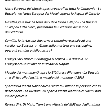
festival estivo dell’Arena Flegrea
Notte Europea dei Musei: aperture serali in tutta la Campania - La
Bussola
Notte Europea dei Musei: aperta la Reggia di Caserta
on
Un'altra galassia: La festa del Libro torna a Napoli - La Bussola
Napoli Città Libro, presentata la II edizione del salone
on
dell’editoria
Camilla, la tartaruga che torna a camminare grazie ad una
rotella - La Bussola
Giallo sulla morte di una testuggine:
on
opera di vandali o della natura?
Fridays For Future: il 24 maggio si replica - La Bussola
on
FridaysForFuture invade le strade di Napoli
Maggio dei monumenti: apre la Biblioteca Filangieri - La Bussola
Il diritto alla felicità: il maggio dei monumenti 2019
on
Sparatoria Piazza Nazionale: Arrestati il Killer e la persona che lo
nascondeva - La Bussola
Spari a Piazza Nazionale: Noemi non
on
è fuori pericolo
Revoca Siri, Di Maio:"Non è una vittoria del M5S ma degli italiani