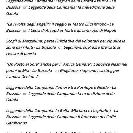
Leggende della Campania: i segreti della Grotta Azzurra - La
Bussola
Leggende della Campania: la maledizione della
on
Gaiola
"La rivolta degli angeli": il saggio al Teatro Elicantropo - La
Bussola
I Cenci di Artaud al Teatro Elicantropo di Napoli
on
Scogli di Mergellina: parte l'iniziativa dei volontari per ripulire la
zona dai rifiuti - La Bussola
Segniinversi: Piazza Mercato si
on
riveste di poesia
"Un Posto al Sole" anche per l’"Amica Geniale": Ludovica Nasti nei
panni di Mia - La Bussola
Giugliano: riaprono i casting per
on
L’amica Geniale 2
Leggende della Campania: l'amore tra Posillipo e Nisida - La
Bussola
Leggende della Campania: la maledizione della
on
Gaiola
Leggende della Campania: la Bella 'Mbriana e l'ospitalità - La
Bussola
Leggende della Campania: Il fantasma del Caffè
on
Gambrinus