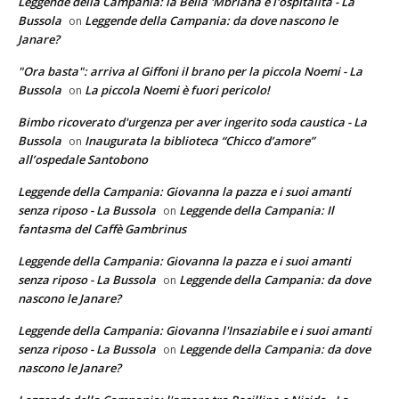
Leggende della Campania: la Bella 'Mbriana e l'ospitalità - La
Bussola
Leggende della Campania: da dove nascono le
on
Janare?
"Ora basta": arriva al Giffoni il brano per la piccola Noemi - La
Bussola
La piccola Noemi è fuori pericolo!
on
Bimbo ricoverato d'urgenza per aver ingerito soda caustica - La
Bussola
Inaugurata la biblioteca “Chicco d’amore”
on
all’ospedale Santobono
Leggende della Campania: Giovanna la pazza e i suoi amanti
senza riposo - La Bussola
Leggende della Campania: Il
on
fantasma del Caffè Gambrinus
Leggende della Campania: Giovanna la pazza e i suoi amanti
senza riposo - La Bussola
Leggende della Campania: da dove
on
nascono le Janare?
Leggende della Campania: Giovanna l'Insaziabile e i suoi amanti
senza riposo - La Bussola
Leggende della Campania: da dove
on
nascono le Janare?