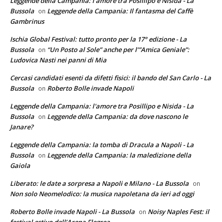
Leggende della Campania: l'amore tra Posillipo e Nisida - La
Bussola
Leggende della Campania: Il fantasma del Caffè
on
Gambrinus
Ischia Global Festival: tutto pronto per la 17° edizione - La
Bussola
“Un Posto al Sole” anche per l’”Amica Geniale”:
on
Ludovica Nasti nei panni di Mia
Cercasi candidati esenti da difetti fisici: il bando del San Carlo - La
Bussola
Roberto Bolle invade Napoli
on
Leggende della Campania: l'amore tra Posillipo e Nisida - La
Bussola
Leggende della Campania: da dove nascono le
on
Janare?
Leggende della Campania: la tomba di Dracula a Napoli - La
Bussola
Leggende della Campania: la maledizione della
on
Gaiola
Liberato: le date a sorpresa a Napoli e Milano - La Bussola
on
Non solo Neomelodico: la musica napoletana da ieri ad oggi
Roberto Bolle invade Napoli - La Bussola
Noisy Naples Fest: il
on