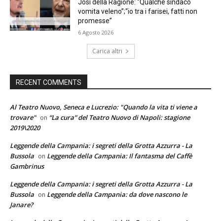
Josi della Ragione: “Qualche sindaco
vomita veleno”;“io tra i farisei, fatti non
promesse”
6 Agosto 2026
Carica altri
RECENT COMMENTS
Al Teatro Nuovo, Seneca e Lucrezio: "Quando la vita ti viene a
trovare"
“La cura” del Teatro Nuovo di Napoli: stagione
on
2019\2020
Leggende della Campania: i segreti della Grotta Azzurra - La
Bussola
Leggende della Campania: Il fantasma del Caffè
on
Gambrinus
Leggende della Campania: i segreti della Grotta Azzurra - La
Bussola
Leggende della Campania: da dove nascono le
on
Janare?