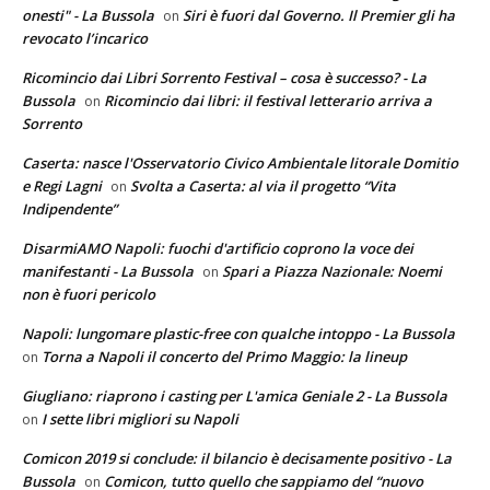
onesti" - La Bussola
Siri è fuori dal Governo. Il Premier gli ha
on
revocato l’incarico
Ricomincio dai Libri Sorrento Festival – cosa è successo? - La
Bussola
Ricomincio dai libri: il festival letterario arriva a
on
Sorrento
Caserta: nasce l'Osservatorio Civico Ambientale litorale Domitio
e Regi Lagni
Svolta a Caserta: al via il progetto “Vita
on
Indipendente”
DisarmiAMO Napoli: fuochi d'artificio coprono la voce dei
manifestanti - La Bussola
Spari a Piazza Nazionale: Noemi
on
non è fuori pericolo
Napoli: lungomare plastic-free con qualche intoppo - La Bussola
Torna a Napoli il concerto del Primo Maggio: la lineup
on
Giugliano: riaprono i casting per L'amica Geniale 2 - La Bussola
I sette libri migliori su Napoli
on
Comicon 2019 si conclude: il bilancio è decisamente positivo - La
Bussola
Comicon, tutto quello che sappiamo del “nuovo
on