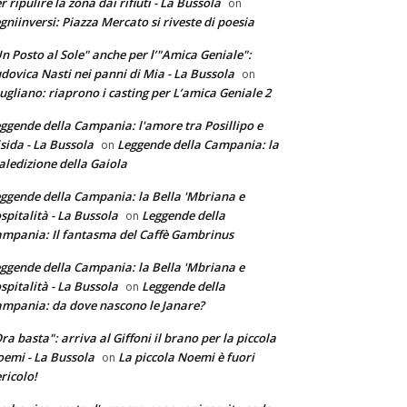
r ripulire la zona dai rifiuti - La Bussola
on
gniinversi: Piazza Mercato si riveste di poesia
n Posto al Sole" anche per l’"Amica Geniale":
dovica Nasti nei panni di Mia - La Bussola
on
ugliano: riaprono i casting per L’amica Geniale 2
ggende della Campania: l'amore tra Posillipo e
sida - La Bussola
Leggende della Campania: la
on
ledizione della Gaiola
ggende della Campania: la Bella 'Mbriana e
ospitalità - La Bussola
Leggende della
on
mpania: Il fantasma del Caffè Gambrinus
ggende della Campania: la Bella 'Mbriana e
ospitalità - La Bussola
Leggende della
on
mpania: da dove nascono le Janare?
ra basta": arriva al Giffoni il brano per la piccola
emi - La Bussola
La piccola Noemi è fuori
on
ricolo!