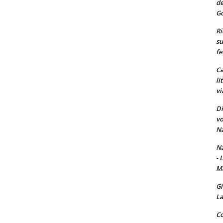
de
Go
Ri
su
fe
Ca
li
vi
Di
vo
Na
Na
- 
Ma
Gi
La
Co