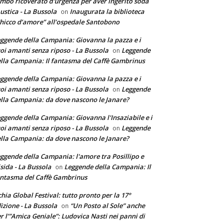
mbo ricoverato d'urgenza per aver ingerito soda
ustica - La Bussola
Inaugurata la biblioteca
on
hicco d’amore” all’ospedale Santobono
ggende della Campania: Giovanna la pazza e i
oi amanti senza riposo - La Bussola
Leggende
on
lla Campania: Il fantasma del Caffè Gambrinus
ggende della Campania: Giovanna la pazza e i
oi amanti senza riposo - La Bussola
Leggende
on
lla Campania: da dove nascono le Janare?
ggende della Campania: Giovanna l'Insaziabile e i
oi amanti senza riposo - La Bussola
Leggende
on
lla Campania: da dove nascono le Janare?
ggende della Campania: l'amore tra Posillipo e
sida - La Bussola
Leggende della Campania: Il
on
ntasma del Caffè Gambrinus
chia Global Festival: tutto pronto per la 17°
izione - La Bussola
“Un Posto al Sole” anche
on
r l’”Amica Geniale”: Ludovica Nasti nei panni di