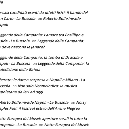
ia
rcasi candidati esenti da difetti fisici: il bando del
n Carlo - La Bussola
Roberto Bolle invade
on
poli
ggende della Campania: l'amore tra Posillipo e
sida - La Bussola
Leggende della Campania:
on
 dove nascono le Janare?
ggende della Campania: la tomba di Dracula a
poli - La Bussola
Leggende della Campania: la
on
ledizione della Gaiola
berato: le date a sorpresa a Napoli e Milano - La
ssola
Non solo Neomelodico: la musica
on
poletana da ieri ad oggi
berto Bolle invade Napoli - La Bussola
Noisy
on
ples Fest: il festival estivo dell’Arena Flegrea
tte Europea dei Musei: aperture serali in tutta la
mpania - La Bussola
Notte Europea dei Musei:
on