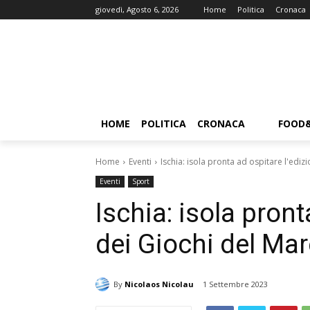
giovedì, Agosto 6, 2026
Home
Politica
Cronaca
HOME
POLITICA
CRONACA
FOOD
Home
Eventi
Ischia: isola pronta ad ospitare l'edi
Eventi
Sport
Ischia: isola pront
dei Giochi del Ma
By
Nicolaos Nicolau
1 Settembre 2023