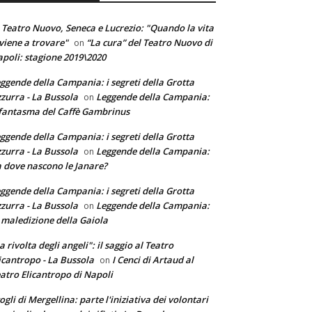
 Teatro Nuovo, Seneca e Lucrezio: "Quando la vita
 viene a trovare"
“La cura” del Teatro Nuovo di
on
poli: stagione 2019\2020
ggende della Campania: i segreti della Grotta
zurra - La Bussola
Leggende della Campania:
on
 fantasma del Caffè Gambrinus
ggende della Campania: i segreti della Grotta
zurra - La Bussola
Leggende della Campania:
on
 dove nascono le Janare?
ggende della Campania: i segreti della Grotta
zurra - La Bussola
Leggende della Campania:
on
 maledizione della Gaiola
a rivolta degli angeli": il saggio al Teatro
icantropo - La Bussola
I Cenci di Artaud al
on
atro Elicantropo di Napoli
ogli di Mergellina: parte l'iniziativa dei volontari