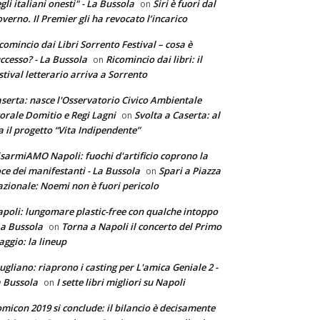
gli italiani onesti" - La Bussola
Siri è fuori dal
on
verno. Il Premier gli ha revocato l’incarico
comincio dai Libri Sorrento Festival – cosa è
ccesso? - La Bussola
Ricomincio dai libri: il
on
stival letterario arriva a Sorrento
serta: nasce l'Osservatorio Civico Ambientale
torale Domitio e Regi Lagni
Svolta a Caserta: al
on
a il progetto “Vita Indipendente”
sarmiAMO Napoli: fuochi d'artificio coprono la
ce dei manifestanti - La Bussola
Spari a Piazza
on
zionale: Noemi non è fuori pericolo
poli: lungomare plastic-free con qualche intoppo
La Bussola
Torna a Napoli il concerto del Primo
on
ggio: la lineup
ugliano: riaprono i casting per L'amica Geniale 2 -
 Bussola
I sette libri migliori su Napoli
on
micon 2019 si conclude: il bilancio è decisamente