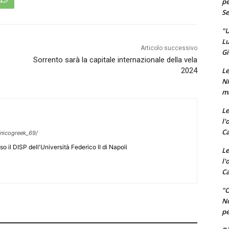
pe
Se
"U
Lu
Articolo successivo
Gi
Sorrento sarà la capitale internazionale della vela
Le
2024
Ni
ma
Le
l'
Ca
nicogreek_69/
o il DISP dell'Università Federico II di Napoli
Le
l'
Ca
"O
No
pe