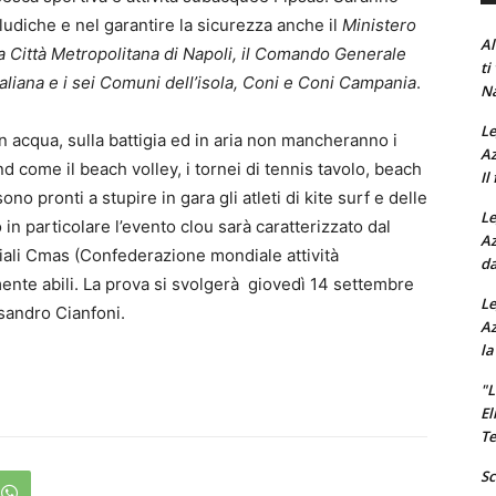
 ludiche e nel garantire la sicurezza anche il
Ministero
Al
 la Città Metropolitana di Napoli, il Comando Generale
ti
taliana e i sei Comuni dell’isola, Coni e Coni Campania
.
Na
Le
in acqua, sulla battigia ed in aria non mancheranno i
Az
d come il beach volley, i tornei di tennis tavolo, beach
Il
ono pronti a stupire in gara gli atleti di kite surf e delle
Le
in particolare l’evento clou sarà caratterizzato dal
Az
diali Cmas (Confederazione mondiale attività
da
nte abili. La prova si svolgerà giovedì 14 settembre
Le
sandro Cianfoni.
Az
la
"L
El
Te
Sc