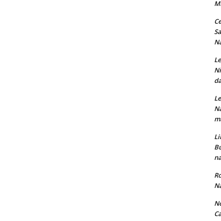
M
Ce
Sa
Na
Le
Ni
da
Le
Na
ma
Li
Bu
na
Ro
Na
No
Ca