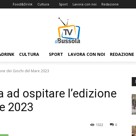
Food&Drink
Cultura
Sport
Lavora con noi
Redazione
&DRINK
CULTURA
SPORT
LAVORA CON NOI
REDAZIONE
zione dei Giochi del Mare 2023
a ad ospitare l’edizione
re 2023
1322
0