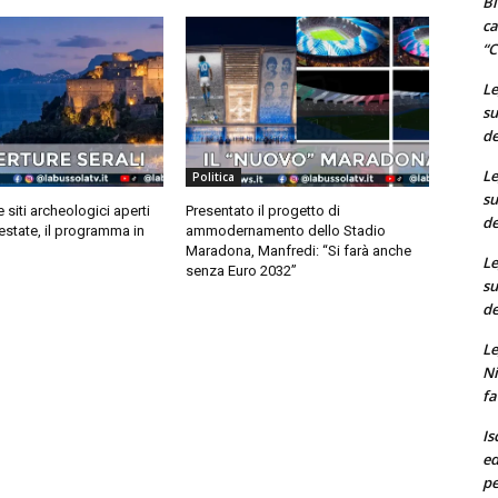
Bi
ca
“C
Le
su
de
Le
Politica
su
siti archeologici aperti
Presentato il progetto di
de
’estate, il programma in
ammodernamento dello Stadio
Maradona, Manfredi: “Si farà anche
Le
senza Euro 2032”
su
de
Le
Ni
fa
Is
ed
pe