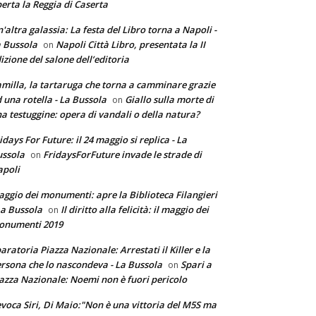
erta la Reggia di Caserta
'altra galassia: La festa del Libro torna a Napoli -
 Bussola
Napoli Città Libro, presentata la II
on
izione del salone dell’editoria
milla, la tartaruga che torna a camminare grazie
 una rotella - La Bussola
Giallo sulla morte di
on
a testuggine: opera di vandali o della natura?
idays For Future: il 24 maggio si replica - La
ssola
FridaysForFuture invade le strade di
on
poli
ggio dei monumenti: apre la Biblioteca Filangieri
La Bussola
Il diritto alla felicità: il maggio dei
on
onumenti 2019
aratoria Piazza Nazionale: Arrestati il Killer e la
rsona che lo nascondeva - La Bussola
Spari a
on
azza Nazionale: Noemi non è fuori pericolo
voca Siri, Di Maio:"Non è una vittoria del M5S ma