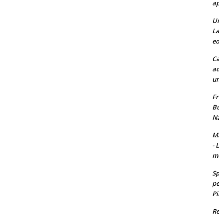
ap
Un
La
ed
Ca
ad
un
Fr
Bu
Na
Ma
- 
m
Sp
pe
Pi
Re