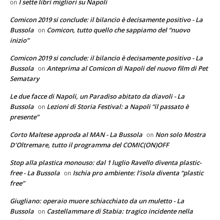
I sette libri migliori su Napoli
on
Comicon 2019 si conclude: il bilancio è decisamente positivo - La
Bussola
Comicon, tutto quello che sappiamo del “nuovo
on
inizio”
Comicon 2019 si conclude: il bilancio è decisamente positivo - La
Bussola
Anteprima al Comicon di Napoli del nuovo film di Pet
on
Sematary
Le due facce di Napoli, un Paradiso abitato da diavoli - La
Bussola
Lezioni di Storia Festival: a Napoli “il passato è
on
presente”
Corto Maltese approda al MAN - La Bussola
Non solo Mostra
on
D’Oltremare, tutto il programma del COMIC(ON)OFF
Stop alla plastica monouso: dal 1 luglio Ravello diventa plastic-
free - La Bussola
Ischia pro ambiente: l’isola diventa “plastic
on
free”
Giugliano: operaio muore schiacchiato da un muletto - La
Bussola
Castellammare di Stabia: tragico incidente nella
on