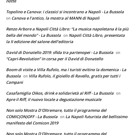
notte
Topolino e Canova: i classici si incontrano a Napoli - La Bussola
Canova e l’antico, la mostra al MANN di Napoli
on
Renzo Arbore a Napoli Città Libro: “La musica napoletana è la più
bella del mondo” - La Bussola
Napoli Città Libro, presentata
on
la II edizione del salone dell’editoria
David di Donatello 2019: sfida tra partenopei - La Bussola
on
“Capri-Revolution” in corsa per il David di Donatello
Boom di visite a Villa Rufolo, ma i turisti evitino la domenica - La
Bussola
Villa Rufolo, il gioiello di Ravello, gratis per tutti i
on
Campani
Casafamiglia Oikos, drink e solidarietà al Riff - La Bussola
on
Apre il Riff, il nuovo locale a degustazione musicale
Non solo Mostra D'Oltremare, tutto il programma del
COMIC(ON)OFF - La Bussola
La Napoli futurista del bellissimo
on
manifesto del Comicon 2019
Non solo Mostra D'Oltremare, tutto il programma del