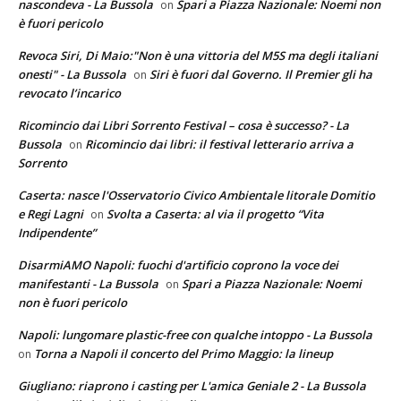
nascondeva - La Bussola
Spari a Piazza Nazionale: Noemi non
on
è fuori pericolo
Revoca Siri, Di Maio:"Non è una vittoria del M5S ma degli italiani
onesti" - La Bussola
Siri è fuori dal Governo. Il Premier gli ha
on
revocato l’incarico
Ricomincio dai Libri Sorrento Festival – cosa è successo? - La
Bussola
Ricomincio dai libri: il festival letterario arriva a
on
Sorrento
Caserta: nasce l'Osservatorio Civico Ambientale litorale Domitio
e Regi Lagni
Svolta a Caserta: al via il progetto “Vita
on
Indipendente”
DisarmiAMO Napoli: fuochi d'artificio coprono la voce dei
manifestanti - La Bussola
Spari a Piazza Nazionale: Noemi
on
non è fuori pericolo
Napoli: lungomare plastic-free con qualche intoppo - La Bussola
Torna a Napoli il concerto del Primo Maggio: la lineup
on
Giugliano: riaprono i casting per L'amica Geniale 2 - La Bussola