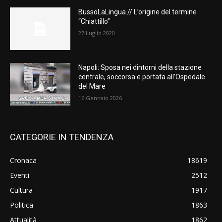
BussoLaLingua // L’origine del termine
“Chiattillo”
27 Luglio 2020
Napoli: Sposa nei dintorni della stazione
centrale, soccorsa e portata all’Ospedale
del Mare
16 Gennaio 2026
CATEGORIE IN TENDENZA
Cronaca
18619
Eventi
2512
Cultura
1917
Politica
1863
Attualità
1862