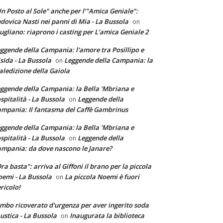
n Posto al Sole" anche per l’"Amica Geniale":
dovica Nasti nei panni di Mia - La Bussola
on
ugliano: riaprono i casting per L’amica Geniale 2
ggende della Campania: l'amore tra Posillipo e
sida - La Bussola
Leggende della Campania: la
on
ledizione della Gaiola
ggende della Campania: la Bella 'Mbriana e
ospitalità - La Bussola
Leggende della
on
mpania: Il fantasma del Caffè Gambrinus
ggende della Campania: la Bella 'Mbriana e
ospitalità - La Bussola
Leggende della
on
mpania: da dove nascono le Janare?
ra basta": arriva al Giffoni il brano per la piccola
emi - La Bussola
La piccola Noemi è fuori
on
ricolo!
mbo ricoverato d'urgenza per aver ingerito soda
ustica - La Bussola
Inaugurata la biblioteca
on