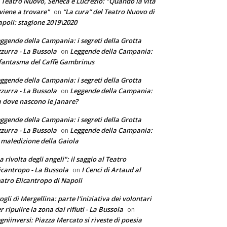
 Teatro Nuovo, Seneca e Lucrezio: "Quando la vita
 viene a trovare"
“La cura” del Teatro Nuovo di
on
poli: stagione 2019\2020
ggende della Campania: i segreti della Grotta
zurra - La Bussola
Leggende della Campania:
on
 fantasma del Caffè Gambrinus
ggende della Campania: i segreti della Grotta
zurra - La Bussola
Leggende della Campania:
on
 dove nascono le Janare?
ggende della Campania: i segreti della Grotta
zurra - La Bussola
Leggende della Campania:
on
 maledizione della Gaiola
a rivolta degli angeli": il saggio al Teatro
icantropo - La Bussola
I Cenci di Artaud al
on
atro Elicantropo di Napoli
ogli di Mergellina: parte l'iniziativa dei volontari
r ripulire la zona dai rifiuti - La Bussola
on
gniinversi: Piazza Mercato si riveste di poesia