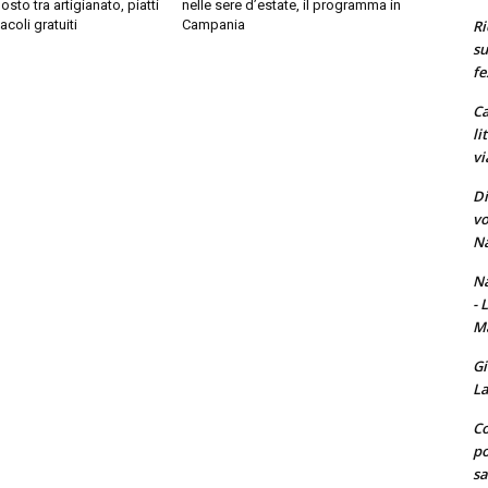
osto tra artigianato, piatti
nelle sere d’estate, il programma in
Ri
acoli gratuiti
Campania
su
fe
Ca
li
vi
Di
vo
Na
Na
- 
Ma
Gi
La
Co
po
sa