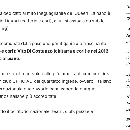
"U
Lu
ia dedicato al mito ineguagliabile dei Queen. La band è
Gi
 Liguori (batteria e cori), a cui si associa da subito
ing).
Le
Ni
ma
comunati dalla passione per il geniale e trascinante
e cori); Vito Di Costanzo (chitarra e cori) e nel 2016
Le
l'
e al piano
.
Ca
menzionati non solo dalle più importanti communities
Le
l'
club UFFICIALI del quartetto inglese, ovvero l’italiano
Ca
internazionale queenworld.com, venendo dunque
bands italiane più accreditate.
"O
No
pe
to il territorio nazionale: teatri; club; piazze e
Bi
ca