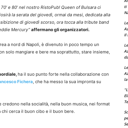
Al
ti
 70’ e 80’ nel nostro RistoPub! Queen of Bulsara ci
Na
sirà la serata del giovedì, ormai da mesi, dedicata alla
sibizione di giovedì scorso, ora tocca alla tribute band
Le
Az
reddie Mercury”
affermano gli organizzatori.
Il
’area a nord di Napoli, è divenuto in poco tempo un
Le
Az
 Non solo mangiare e bere ma soprattutto, stare insieme,
da
Le
Az
mordiale,
ha il suo punto forte nella collaborazione con
la
ancesco Fichera
, che ha messo la sua impronta su
"L
El
Te
he credono nella socialità, nella buon musica, nei format
 chi cerca il buon cibo e il buon bere.
Sc
pe
Se