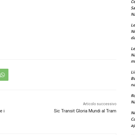
Ce
Sa
Na
Le
Ni
da
Le
Na
ma
Li
Bu
na
Ro
Na
Articolo successivo
e i
Sic Transit Gloria Mundi al Tram
No
Ca
ap