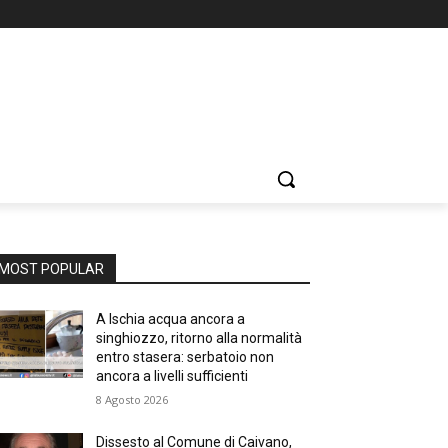
MOST POPULAR
A Ischia acqua ancora a
singhiozzo, ritorno alla normalità
entro stasera: serbatoio non
ancora a livelli sufficienti
8 Agosto 2026
Dissesto al Comune di Caivano,