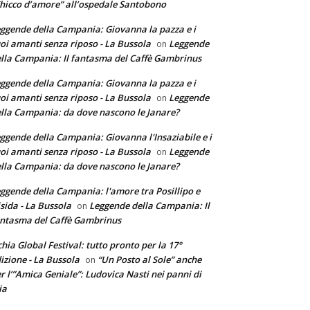
hicco d’amore” all’ospedale Santobono
ggende della Campania: Giovanna la pazza e i
oi amanti senza riposo - La Bussola
Leggende
on
lla Campania: Il fantasma del Caffè Gambrinus
ggende della Campania: Giovanna la pazza e i
oi amanti senza riposo - La Bussola
Leggende
on
lla Campania: da dove nascono le Janare?
ggende della Campania: Giovanna l'Insaziabile e i
oi amanti senza riposo - La Bussola
Leggende
on
lla Campania: da dove nascono le Janare?
ggende della Campania: l'amore tra Posillipo e
sida - La Bussola
Leggende della Campania: Il
on
ntasma del Caffè Gambrinus
chia Global Festival: tutto pronto per la 17°
izione - La Bussola
“Un Posto al Sole” anche
on
r l’”Amica Geniale”: Ludovica Nasti nei panni di
ia