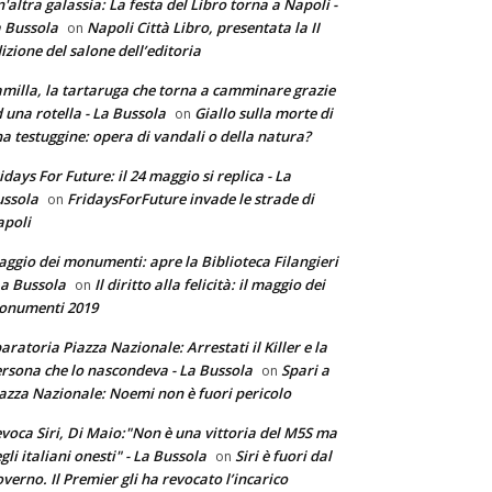
'altra galassia: La festa del Libro torna a Napoli -
 Bussola
Napoli Città Libro, presentata la II
on
izione del salone dell’editoria
milla, la tartaruga che torna a camminare grazie
 una rotella - La Bussola
Giallo sulla morte di
on
a testuggine: opera di vandali o della natura?
idays For Future: il 24 maggio si replica - La
ssola
FridaysForFuture invade le strade di
on
poli
ggio dei monumenti: apre la Biblioteca Filangieri
La Bussola
Il diritto alla felicità: il maggio dei
on
onumenti 2019
aratoria Piazza Nazionale: Arrestati il Killer e la
rsona che lo nascondeva - La Bussola
Spari a
on
azza Nazionale: Noemi non è fuori pericolo
voca Siri, Di Maio:"Non è una vittoria del M5S ma
gli italiani onesti" - La Bussola
Siri è fuori dal
on
verno. Il Premier gli ha revocato l’incarico