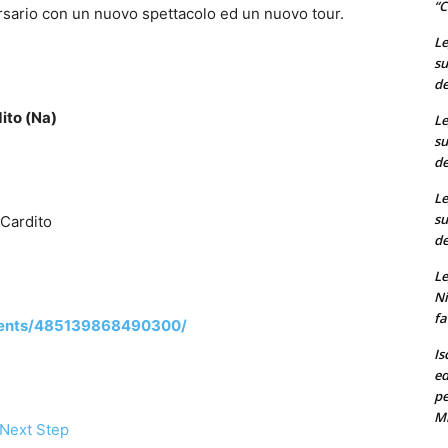
“C
ersario con un nuovo spettacolo ed un nuovo tour.
Le
su
de
ito (Na)
Le
su
de
Le
su
 Cardito
de
Le
Ni
fa
vents/485139868490300/
Is
ed
pe
M
Next Step