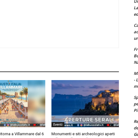
Un
La
ed
Ca
ad
un
Fr
Bu
Na
Ma
- 
m
Sp
pe
Pi
Re
Eventi
de
Go
ritorna a Villammare dal 6
Monumenti e siti archeologici aperti