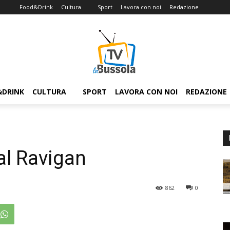
Food&Drink
Cultura
Sport
Lavora con noi
Redazione
&DRINK
CULTURA
SPORT
LAVORA CON NOI
REDAZIONE
al Ravigan
862
0