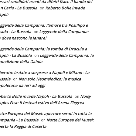
rcasi candidati esenti da difetti fisici: il bando del
n Carlo - La Bussola
Roberto Bolle invade
on
poli
ggende della Campania: l'amore tra Posillipo e
sida - La Bussola
Leggende della Campania:
on
 dove nascono le Janare?
ggende della Campania: la tomba di Dracula a
poli - La Bussola
Leggende della Campania: la
on
ledizione della Gaiola
berato: le date a sorpresa a Napoli e Milano - La
ssola
Non solo Neomelodico: la musica
on
poletana da ieri ad oggi
berto Bolle invade Napoli - La Bussola
Noisy
on
ples Fest: il festival estivo dell’Arena Flegrea
tte Europea dei Musei: aperture serali in tutta la
mpania - La Bussola
Notte Europea dei Musei:
on
erta la Reggia di Caserta