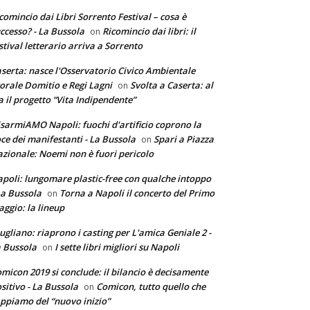
comincio dai Libri Sorrento Festival – cosa è
ccesso? - La Bussola
Ricomincio dai libri: il
on
stival letterario arriva a Sorrento
serta: nasce l'Osservatorio Civico Ambientale
torale Domitio e Regi Lagni
Svolta a Caserta: al
on
a il progetto “Vita Indipendente”
sarmiAMO Napoli: fuochi d'artificio coprono la
ce dei manifestanti - La Bussola
Spari a Piazza
on
zionale: Noemi non è fuori pericolo
poli: lungomare plastic-free con qualche intoppo
La Bussola
Torna a Napoli il concerto del Primo
on
ggio: la lineup
ugliano: riaprono i casting per L'amica Geniale 2 -
 Bussola
I sette libri migliori su Napoli
on
micon 2019 si conclude: il bilancio è decisamente
sitivo - La Bussola
Comicon, tutto quello che
on
ppiamo del “nuovo inizio”