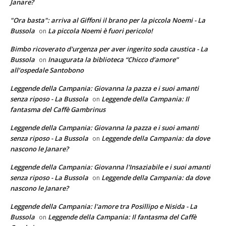
Janare?
"Ora basta": arriva al Giffoni il brano per la piccola Noemi - La
Bussola
La piccola Noemi è fuori pericolo!
on
Bimbo ricoverato d'urgenza per aver ingerito soda caustica - La
Bussola
Inaugurata la biblioteca “Chicco d’amore”
on
all’ospedale Santobono
Leggende della Campania: Giovanna la pazza e i suoi amanti
senza riposo - La Bussola
Leggende della Campania: Il
on
fantasma del Caffè Gambrinus
Leggende della Campania: Giovanna la pazza e i suoi amanti
senza riposo - La Bussola
Leggende della Campania: da dove
on
nascono le Janare?
Leggende della Campania: Giovanna l'Insaziabile e i suoi amanti
senza riposo - La Bussola
Leggende della Campania: da dove
on
nascono le Janare?
Leggende della Campania: l'amore tra Posillipo e Nisida - La
Bussola
Leggende della Campania: Il fantasma del Caffè
on