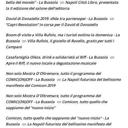
bella del mondo” - La Bussola
Napoli Città Libro, presentata
on
la II edizione del salone dell’editoria
David di Donatello 2019: sfida tra partenopei - La Bussola
on
“Capri-Revolution” in corsa per il David di Donatello
Boom di visite a Villa Rufolo, ma i turisti evitino la domenica - La
Bussola
Villa Rufolo, il gioiello di Ravello, gratis per tutti i
on
Campani
Casafamiglia Oikos, drink e solidarietà al Riff - La Bussola
on
Apre il Riff, il nuovo locale a degustazione musicale
Non solo Mostra D'Oltremare, tutto il programma del
COMIC(ON)OFF - La Bussola
La Napoli futurista del bellissimo
on
manifesto del Comicon 2019
Non solo Mostra D'Oltremare, tutto il programma del
COMIC(ON)OFF - La Bussola
Comicon, tutto quello che
on
sappiamo del “nuovo inizio”
Comicon, tutto quello che sappiamo del "nuovo inizio" - La
Bussola
La Napoli futurista del bellissimo manifesto del
on