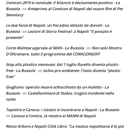
Comicon 2019 si conclude: il bilancio è decisamente positivo - La
Bussola
Anteprima al Comicon di Napoli del nuovo film di Pet
on
Sematary
Le due facce di Napoli, un Paradiso abitato da diavoli - La
Bussola
Lezioni di Storia Festival: a Napoli “il passato è
on
presente”
Corto Maltese approda al MAN - La Bussola
Non solo Mostra
on
D’Oltremare, tutto il programma del COMIC(ON)OFF
Stop alla plastica monouso: dal 1 luglio Ravello diventa plastic-
free - La Bussola
Ischia pro ambiente: l’isola diventa “plastic
on
free”
Giugliano: operaio muore schiacchiato da un muletto - La
Bussola
Castellammare di Stabia: tragico incidente nella
on
notte
Topolino e Canova: i classici si incontrano a Napoli - La Bussola
Canova e l’antico, la mostra al MANN di Napoli
on
Renzo Arbore a Napoli Città Libro: “La musica napoletana è la più