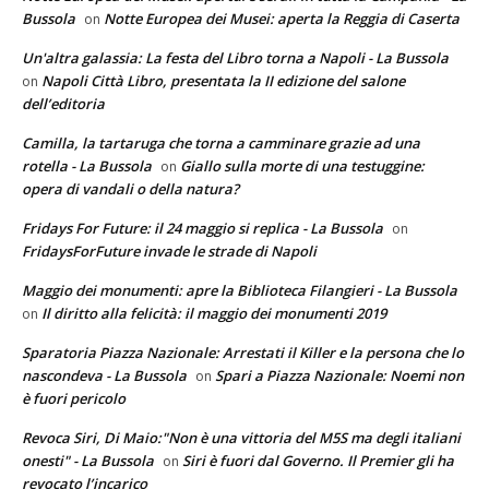
Bussola
Notte Europea dei Musei: aperta la Reggia di Caserta
on
Un'altra galassia: La festa del Libro torna a Napoli - La Bussola
Napoli Città Libro, presentata la II edizione del salone
on
dell’editoria
Camilla, la tartaruga che torna a camminare grazie ad una
rotella - La Bussola
Giallo sulla morte di una testuggine:
on
opera di vandali o della natura?
Fridays For Future: il 24 maggio si replica - La Bussola
on
FridaysForFuture invade le strade di Napoli
Maggio dei monumenti: apre la Biblioteca Filangieri - La Bussola
Il diritto alla felicità: il maggio dei monumenti 2019
on
Sparatoria Piazza Nazionale: Arrestati il Killer e la persona che lo
nascondeva - La Bussola
Spari a Piazza Nazionale: Noemi non
on
è fuori pericolo
Revoca Siri, Di Maio:"Non è una vittoria del M5S ma degli italiani
onesti" - La Bussola
Siri è fuori dal Governo. Il Premier gli ha
on
revocato l’incarico