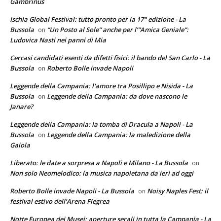
Gambrinus
Ischia Global Festival: tutto pronto per la 17° edizione - La
Bussola
“Un Posto al Sole” anche per l’”Amica Geniale”:
on
Ludovica Nasti nei panni di Mia
Cercasi candidati esenti da difetti fisici: il bando del San Carlo - La
Bussola
Roberto Bolle invade Napoli
on
Leggende della Campania: l'amore tra Posillipo e Nisida - La
Bussola
Leggende della Campania: da dove nascono le
on
Janare?
Leggende della Campania: la tomba di Dracula a Napoli - La
Bussola
Leggende della Campania: la maledizione della
on
Gaiola
Liberato: le date a sorpresa a Napoli e Milano - La Bussola
on
Non solo Neomelodico: la musica napoletana da ieri ad oggi
Roberto Bolle invade Napoli - La Bussola
Noisy Naples Fest: il
on
festival estivo dell’Arena Flegrea
Notte Europea dei Musei: aperture serali in tutta la Campania - La