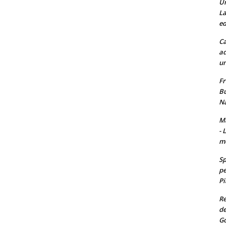
Un
La
ed
Ca
ad
un
Fr
Bu
Na
Ma
- 
m
Sp
pe
Pi
Re
de
Go