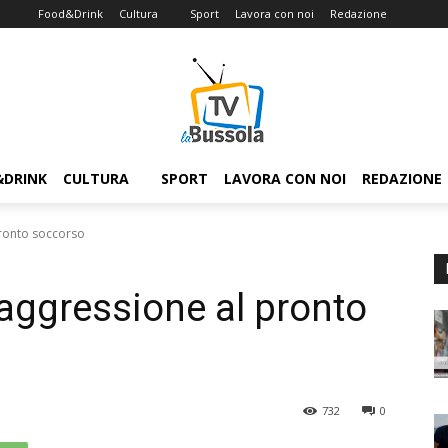
Food&Drink
Cultura
Sport
Lavora con noi
Redazione
&DRINK
CULTURA
SPORT
LAVORA CON NOI
REDAZIONE
pronto soccorso
’aggressione al pronto
732
0