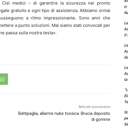
Al
a Cisl medici – di garantire la sicurezza nei pronto
ti
legale gratuito e ogni tipo di assistenza. Abbiamo ormai
Na
 susseguono a ritmo impressionante. Sono anni che
Le
 mettere a punto soluzioni. Mai siamo stati convocati per
Az
e passa sulla nostra testa».
Il
Le
Az
da
Le
Az
la
"L
El
Te
Articolo successivo
Sc
Battipaglia, allarme nube tossica. Brucia deposito
pe
di gomme
Se