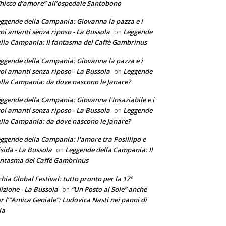
hicco d’amore” all’ospedale Santobono
ggende della Campania: Giovanna la pazza e i
oi amanti senza riposo - La Bussola
Leggende
on
lla Campania: Il fantasma del Caffè Gambrinus
ggende della Campania: Giovanna la pazza e i
oi amanti senza riposo - La Bussola
Leggende
on
lla Campania: da dove nascono le Janare?
ggende della Campania: Giovanna l'Insaziabile e i
oi amanti senza riposo - La Bussola
Leggende
on
lla Campania: da dove nascono le Janare?
ggende della Campania: l'amore tra Posillipo e
sida - La Bussola
Leggende della Campania: Il
on
ntasma del Caffè Gambrinus
chia Global Festival: tutto pronto per la 17°
izione - La Bussola
“Un Posto al Sole” anche
on
r l’”Amica Geniale”: Ludovica Nasti nei panni di
ia