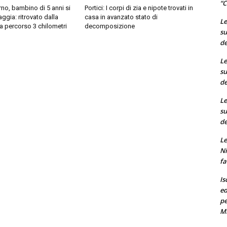
“C
rno, bambino di 5 anni si
Portici: I corpi di zia e nipote trovati in
ggia: ritrovato dalla
casa in avanzato stato di
Le
va percorso 3 chilometri
decomposizione
su
de
Le
su
de
Le
su
de
Le
Ni
fa
Is
ed
pe
M