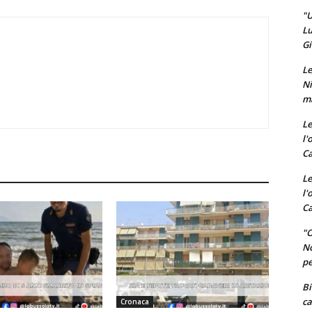
"U
Lu
Gi
Le
Ni
ma
Le
l'
Ca
Le
l'
Ca
"O
No
pe
Bi
ca
Cronaca