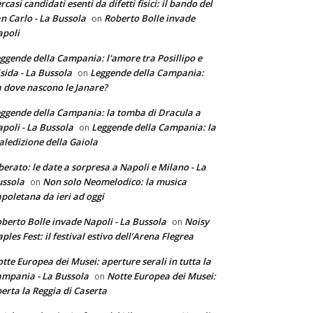
rcasi candidati esenti da difetti fisici: il bando del
n Carlo - La Bussola
Roberto Bolle invade
on
poli
ggende della Campania: l'amore tra Posillipo e
sida - La Bussola
Leggende della Campania:
on
 dove nascono le Janare?
ggende della Campania: la tomba di Dracula a
poli - La Bussola
Leggende della Campania: la
on
ledizione della Gaiola
berato: le date a sorpresa a Napoli e Milano - La
ssola
Non solo Neomelodico: la musica
on
poletana da ieri ad oggi
berto Bolle invade Napoli - La Bussola
Noisy
on
ples Fest: il festival estivo dell’Arena Flegrea
tte Europea dei Musei: aperture serali in tutta la
mpania - La Bussola
Notte Europea dei Musei:
on
erta la Reggia di Caserta