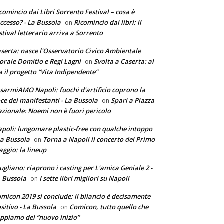
comincio dai Libri Sorrento Festival – cosa è
ccesso? - La Bussola
Ricomincio dai libri: il
on
stival letterario arriva a Sorrento
serta: nasce l'Osservatorio Civico Ambientale
torale Domitio e Regi Lagni
Svolta a Caserta: al
on
a il progetto “Vita Indipendente”
sarmiAMO Napoli: fuochi d'artificio coprono la
ce dei manifestanti - La Bussola
Spari a Piazza
on
zionale: Noemi non è fuori pericolo
poli: lungomare plastic-free con qualche intoppo
La Bussola
Torna a Napoli il concerto del Primo
on
ggio: la lineup
ugliano: riaprono i casting per L'amica Geniale 2 -
 Bussola
I sette libri migliori su Napoli
on
micon 2019 si conclude: il bilancio è decisamente
sitivo - La Bussola
Comicon, tutto quello che
on
ppiamo del “nuovo inizio”