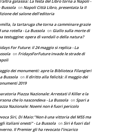
'altra galassia: La festa del Libro torna a Napoli -
 Bussola
Napoli Città Libro, presentata la II
on
izione del salone dell’editoria
milla, la tartaruga che torna a camminare grazie
 una rotella - La Bussola
Giallo sulla morte di
on
a testuggine: opera di vandali o della natura?
idays For Future: il 24 maggio si replica - La
ssola
FridaysForFuture invade le strade di
on
poli
ggio dei monumenti: apre la Biblioteca Filangieri
La Bussola
Il diritto alla felicità: il maggio dei
on
onumenti 2019
aratoria Piazza Nazionale: Arrestati il Killer e la
rsona che lo nascondeva - La Bussola
Spari a
on
azza Nazionale: Noemi non è fuori pericolo
voca Siri, Di Maio:"Non è una vittoria del M5S ma
gli italiani onesti" - La Bussola
Siri è fuori dal
on
verno. Il Premier gli ha revocato l’incarico