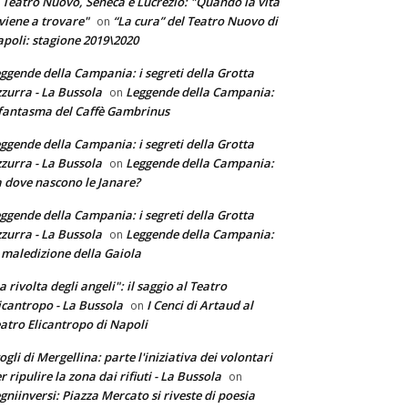
 Teatro Nuovo, Seneca e Lucrezio: "Quando la vita
 viene a trovare"
“La cura” del Teatro Nuovo di
on
poli: stagione 2019\2020
ggende della Campania: i segreti della Grotta
zurra - La Bussola
Leggende della Campania:
on
 fantasma del Caffè Gambrinus
ggende della Campania: i segreti della Grotta
zurra - La Bussola
Leggende della Campania:
on
 dove nascono le Janare?
ggende della Campania: i segreti della Grotta
zurra - La Bussola
Leggende della Campania:
on
 maledizione della Gaiola
a rivolta degli angeli": il saggio al Teatro
icantropo - La Bussola
I Cenci di Artaud al
on
atro Elicantropo di Napoli
ogli di Mergellina: parte l'iniziativa dei volontari
r ripulire la zona dai rifiuti - La Bussola
on
gniinversi: Piazza Mercato si riveste di poesia