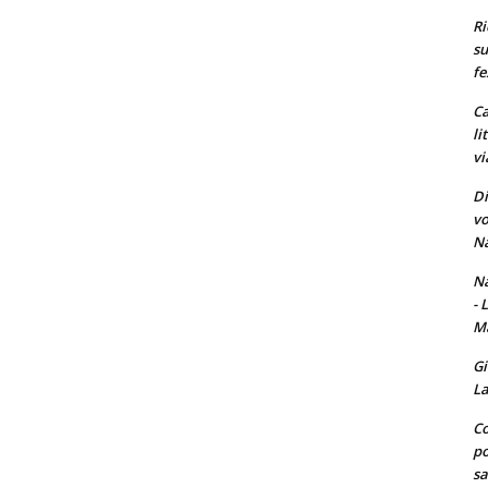
Ri
su
fe
Ca
li
vi
Di
vo
Na
Na
- 
Ma
Gi
La
Co
po
sa