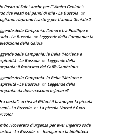
n Posto al Sole" anche per l’"Amica Geniale":
dovica Nasti nei panni di Mia - La Bussola
on
ugliano: riaprono i casting per L’amica Geniale 2
ggende della Campania: l'amore tra Posillipo e
sida - La Bussola
Leggende della Campania: la
on
ledizione della Gaiola
ggende della Campania: la Bella 'Mbriana e
ospitalità - La Bussola
Leggende della
on
mpania: Il fantasma del Caffè Gambrinus
ggende della Campania: la Bella 'Mbriana e
ospitalità - La Bussola
Leggende della
on
mpania: da dove nascono le Janare?
ra basta": arriva al Giffoni il brano per la piccola
emi - La Bussola
La piccola Noemi è fuori
on
ricolo!
mbo ricoverato d'urgenza per aver ingerito soda
ustica - La Bussola
Inaugurata la biblioteca
on