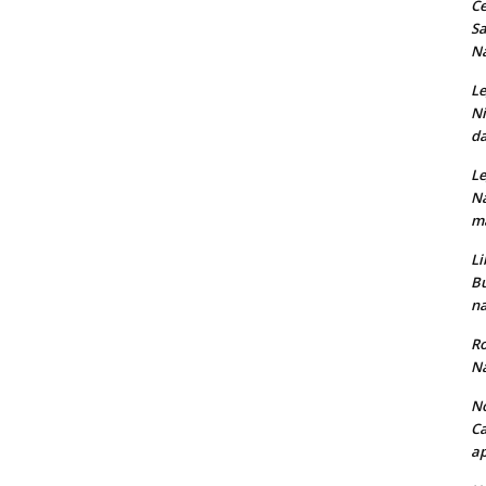
Ce
Sa
Na
Le
Ni
da
Le
Na
ma
Li
Bu
na
Ro
Na
No
Ca
ap