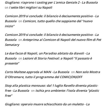
Giugliano: riaprono i casting per L'amica Geniale 2 - La Bussola
I sette libri migliori su Napoli
on
Comicon 2019 si conclude: il bilancio è decisamente positivo - La
Bussola
Comicon, tutto quello che sappiamo del “nuovo
on
inizio”
Comicon 2019 si conclude: il bilancio è decisamente positivo - La
Bussola
Anteprima al Comicon di Napoli del nuovo film di Pet
on
Sematary
Le due facce di Napoli, un Paradiso abitato da diavoli - La
Bussola
Lezioni di Storia Festival: a Napoli “il passato è
on
presente”
Corto Maltese approda al MAN - La Bussola
Non solo Mostra
on
D’Oltremare, tutto il programma del COMIC(ON)OFF
Stop alla plastica monouso: dal 1 luglio Ravello diventa plastic-
free - La Bussola
Ischia pro ambiente: l’isola diventa “plastic
on
free”
Giugliano: operaio muore schiacchiato da un muletto - La