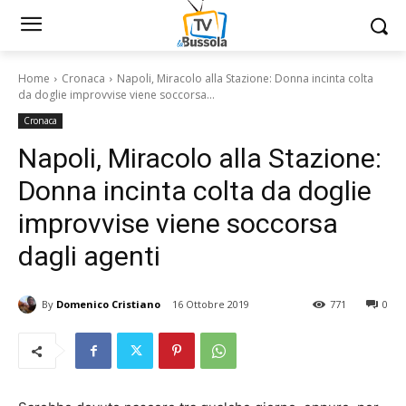
Home
Cronaca
Napoli, Miracolo alla Stazione: Donna incinta colta
da doglie improvvise viene soccorsa...
Cronaca
Napoli, Miracolo alla Stazione:
Donna incinta colta da doglie
improvvise viene soccorsa
dagli agenti
By
Domenico Cristiano
16 Ottobre 2019
771
0