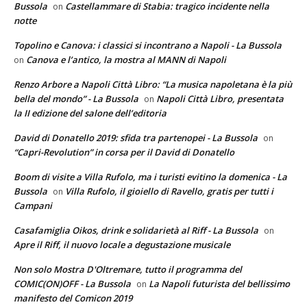
Bussola
Castellammare di Stabia: tragico incidente nella
on
notte
Topolino e Canova: i classici si incontrano a Napoli - La Bussola
Canova e l’antico, la mostra al MANN di Napoli
on
Renzo Arbore a Napoli Città Libro: “La musica napoletana è la più
bella del mondo” - La Bussola
Napoli Città Libro, presentata
on
la II edizione del salone dell’editoria
David di Donatello 2019: sfida tra partenopei - La Bussola
on
“Capri-Revolution” in corsa per il David di Donatello
Boom di visite a Villa Rufolo, ma i turisti evitino la domenica - La
Bussola
Villa Rufolo, il gioiello di Ravello, gratis per tutti i
on
Campani
Casafamiglia Oikos, drink e solidarietà al Riff - La Bussola
on
Apre il Riff, il nuovo locale a degustazione musicale
Non solo Mostra D'Oltremare, tutto il programma del
COMIC(ON)OFF - La Bussola
La Napoli futurista del bellissimo
on
manifesto del Comicon 2019