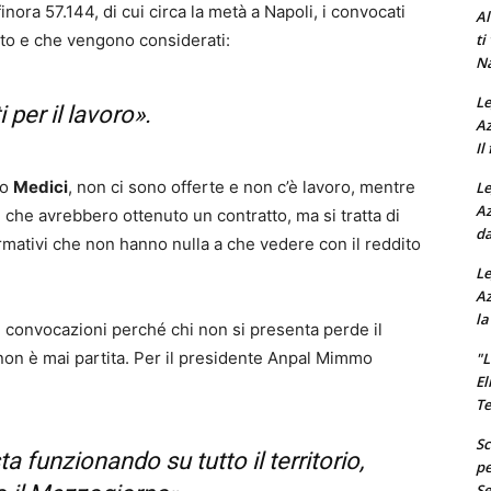
inora 57.144, di cui circa la metà a Napoli, i convocati
Al
ti
to e che vengono considerati:
Na
Le
 per il lavoro».
Az
Il
zo
Medici
, non ci sono offerte e non c’è lavoro, mentre
Le
Az
che avrebbero ottenuto un contratto, ma si tratta di
da
rmativi che non hanno nulla a che vedere con il reddito
Le
Az
la
le convocazioni perché chi non si presenta perde il
i non è mai partita. Per il presidente Anpal Mimmo
"L
El
Te
Sc
ta funzionando su tutto il territorio,
pe
Se