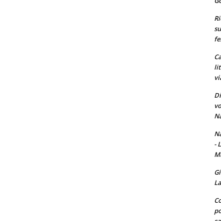
Go
Ri
su
fe
Ca
li
vi
Di
vo
Na
Na
- 
Ma
Gi
La
Co
po