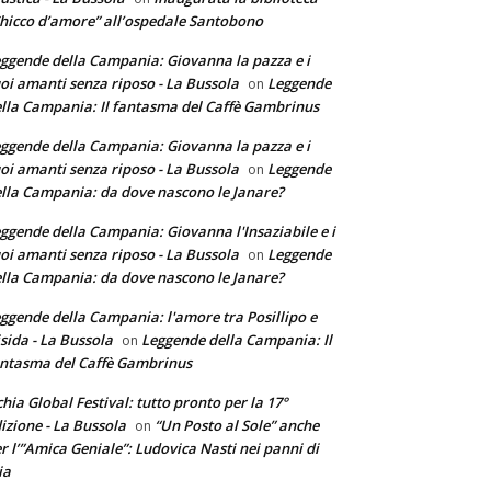
hicco d’amore” all’ospedale Santobono
ggende della Campania: Giovanna la pazza e i
oi amanti senza riposo - La Bussola
Leggende
on
lla Campania: Il fantasma del Caffè Gambrinus
ggende della Campania: Giovanna la pazza e i
oi amanti senza riposo - La Bussola
Leggende
on
lla Campania: da dove nascono le Janare?
ggende della Campania: Giovanna l'Insaziabile e i
oi amanti senza riposo - La Bussola
Leggende
on
lla Campania: da dove nascono le Janare?
ggende della Campania: l'amore tra Posillipo e
sida - La Bussola
Leggende della Campania: Il
on
ntasma del Caffè Gambrinus
chia Global Festival: tutto pronto per la 17°
izione - La Bussola
“Un Posto al Sole” anche
on
r l’”Amica Geniale”: Ludovica Nasti nei panni di
ia