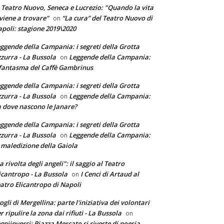
 Teatro Nuovo, Seneca e Lucrezio: "Quando la vita
 viene a trovare"
“La cura” del Teatro Nuovo di
on
poli: stagione 2019\2020
ggende della Campania: i segreti della Grotta
zurra - La Bussola
Leggende della Campania:
on
 fantasma del Caffè Gambrinus
ggende della Campania: i segreti della Grotta
zurra - La Bussola
Leggende della Campania:
on
 dove nascono le Janare?
ggende della Campania: i segreti della Grotta
zurra - La Bussola
Leggende della Campania:
on
 maledizione della Gaiola
a rivolta degli angeli": il saggio al Teatro
icantropo - La Bussola
I Cenci di Artaud al
on
atro Elicantropo di Napoli
ogli di Mergellina: parte l'iniziativa dei volontari
r ripulire la zona dai rifiuti - La Bussola
on
gniinversi: Piazza Mercato si riveste di poesia