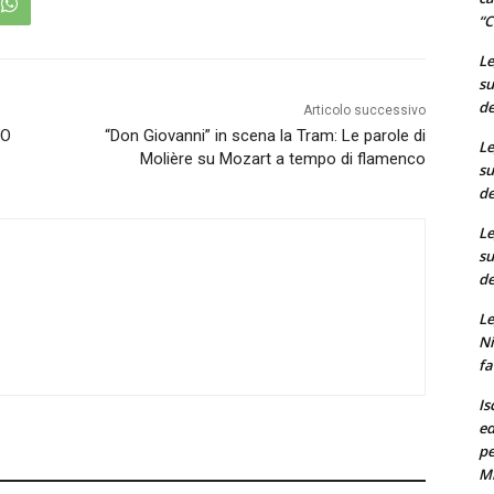
“C
Le
su
de
Articolo successivo
“O
“Don Giovanni” in scena la Tram: Le parole di
Le
Molière su Mozart a tempo di flamenco
su
de
Le
su
de
Le
Ni
fa
Is
ed
pe
M