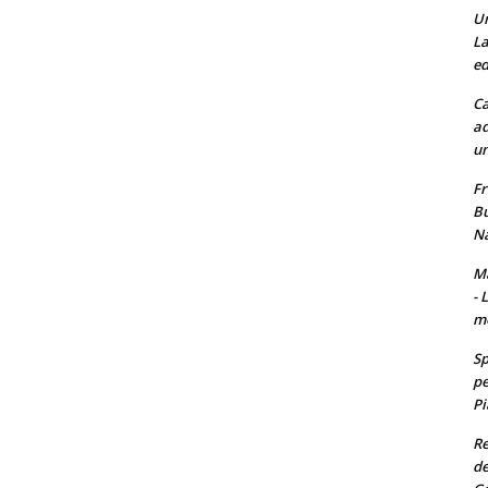
Un
La
ed
Ca
ad
un
Fr
Bu
Na
Ma
- 
m
Sp
pe
Pi
Re
de