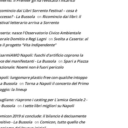
verno. Il Premier gli ha revocato l’incarico
comincio dai Libri Sorrento Festival – cosa è
ccesso? - La Bussola
Ricomincio dai libri: il
on
stival letterario arriva a Sorrento
serta: nasce l'Osservatorio Civico Ambientale
torale Domitio e Regi Lagni
Svolta a Caserta: al
on
a il progetto “Vita Indipendente”
sarmiAMO Napoli: fuochi d'artificio coprono la
ce dei manifestanti - La Bussola
Spari a Piazza
on
zionale: Noemi non è fuori pericolo
poli: lungomare plastic-free con qualche intoppo
La Bussola
Torna a Napoli il concerto del Primo
on
ggio: la lineup
ugliano: riaprono i casting per L'amica Geniale 2 -
 Bussola
I sette libri migliori su Napoli
on
micon 2019 si conclude: il bilancio è decisamente
sitivo - La Bussola
Comicon, tutto quello che
on