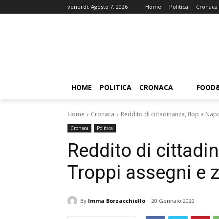
venerdì, Agosto 7, 2026
Home
Politica
Cronaca
HOME
POLITICA
CRONACA
FOOD
Home
Cronaca
Reddito di cittadinanza, flop a Napo
Cronaca
Politica
Reddito di cittadin
Troppi assegni e z
By
Imma Borzacchiello
20 Gennaio 2020