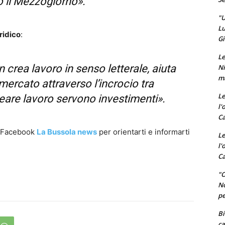
 il Mezzogiorno».
"U
Lu
ridico
:
Gi
Le
n crea lavoro in senso letterale, aiuta
Ni
ma
 mercato attraverso l’incrocio tra
Le
eare lavoro servono investimenti».
l'
Ca
a Facebook
La Bussola news
per orientarti e informarti
Le
l'
Ca
"O
No
pe
Bi
ca