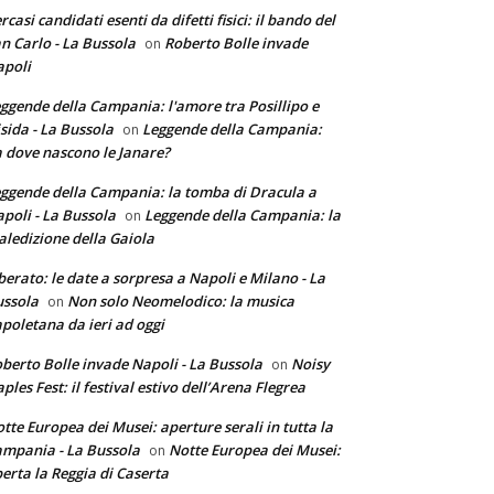
rcasi candidati esenti da difetti fisici: il bando del
n Carlo - La Bussola
Roberto Bolle invade
on
poli
ggende della Campania: l'amore tra Posillipo e
sida - La Bussola
Leggende della Campania:
on
 dove nascono le Janare?
ggende della Campania: la tomba di Dracula a
poli - La Bussola
Leggende della Campania: la
on
ledizione della Gaiola
berato: le date a sorpresa a Napoli e Milano - La
ssola
Non solo Neomelodico: la musica
on
poletana da ieri ad oggi
berto Bolle invade Napoli - La Bussola
Noisy
on
ples Fest: il festival estivo dell’Arena Flegrea
tte Europea dei Musei: aperture serali in tutta la
mpania - La Bussola
Notte Europea dei Musei:
on
erta la Reggia di Caserta