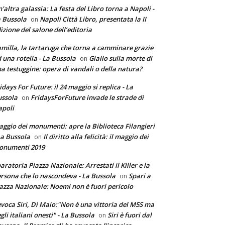
'altra galassia: La festa del Libro torna a Napoli -
 Bussola
Napoli Città Libro, presentata la II
on
izione del salone dell’editoria
milla, la tartaruga che torna a camminare grazie
 una rotella - La Bussola
Giallo sulla morte di
on
a testuggine: opera di vandali o della natura?
idays For Future: il 24 maggio si replica - La
ssola
FridaysForFuture invade le strade di
on
poli
ggio dei monumenti: apre la Biblioteca Filangieri
La Bussola
Il diritto alla felicità: il maggio dei
on
onumenti 2019
aratoria Piazza Nazionale: Arrestati il Killer e la
rsona che lo nascondeva - La Bussola
Spari a
on
azza Nazionale: Noemi non è fuori pericolo
voca Siri, Di Maio:"Non è una vittoria del M5S ma
gli italiani onesti" - La Bussola
Siri è fuori dal
on