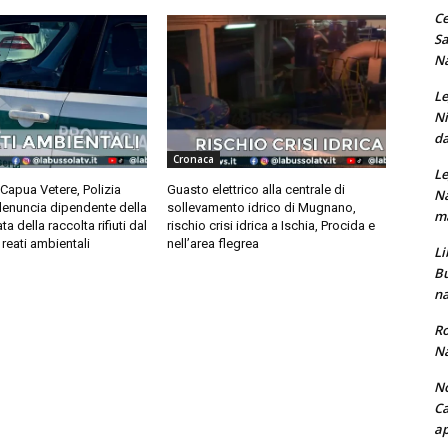
Ce
Sa
Na
Le
Ni
da
Cronaca
Le
Capua Vetere, Polizia
Guasto elettrico alla centrale di
Na
denuncia dipendente della
sollevamento idrico di Mugnano,
ma
ta della raccolta rifiuti dal
rischio crisi idrica a Ischia, Procida e
reati ambientali
nell’area flegrea
Li
Bu
na
Ro
Na
No
Ca
ap