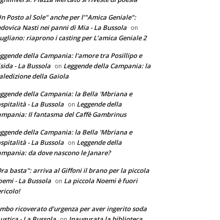
n Posto al Sole" anche per l’"Amica Geniale":
dovica Nasti nei panni di Mia - La Bussola
on
ugliano: riaprono i casting per L’amica Geniale 2
ggende della Campania: l'amore tra Posillipo e
sida - La Bussola
Leggende della Campania: la
on
ledizione della Gaiola
ggende della Campania: la Bella 'Mbriana e
ospitalità - La Bussola
Leggende della
on
mpania: Il fantasma del Caffè Gambrinus
ggende della Campania: la Bella 'Mbriana e
ospitalità - La Bussola
Leggende della
on
mpania: da dove nascono le Janare?
ra basta": arriva al Giffoni il brano per la piccola
emi - La Bussola
La piccola Noemi è fuori
on
ricolo!
mbo ricoverato d'urgenza per aver ingerito soda
ustica - La Bussola
Inaugurata la biblioteca
on