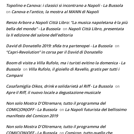
Topolino e Canova: i classici si incontrano a Napoli - La Bussola
Canova e l’antico, la mostra al MANN di Napoli
on
Renzo Arbore a Napoli Città Libro: “La musica napoletana è la più
bella del mondo” - La Bussola
Napoli Città Libro, presentata
on
la II edizione del salone dell’editoria
David di Donatello 2019: sfida tra partenopei - La Bussola
on
“Capri-Revolution” in corsa per il David di Donatello
Boom di visite a Villa Rufolo, ma i turisti evitino la domenica - La
Bussola
Villa Rufolo, il gioiello di Ravello, gratis per tutti i
on
Campani
Casafamiglia Oikos, drink e solidarietà al Riff - La Bussola
on
Apre il Riff, il nuovo locale a degustazione musicale
Non solo Mostra D'Oltremare, tutto il programma del
COMIC(ON)OFF - La Bussola
La Napoli futurista del bellissimo
on
manifesto del Comicon 2019
Non solo Mostra D'Oltremare, tutto il programma del
COMIC(ON)OFF - La Bussola
Comicon, tutto quello che
on