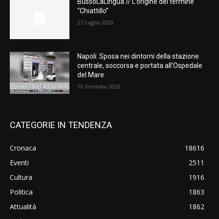
BussoLaLingua // L’origine del termine
“Chiattillo”
27 Luglio 2020
Napoli: Sposa nei dintorni della stazione
centrale, soccorsa e portata all’Ospedale
del Mare
16 Gennaio 2026
CATEGORIE IN TENDENZA
Cronaca
18616
Eventi
2511
Cultura
1916
Politica
1863
Attualità
1862