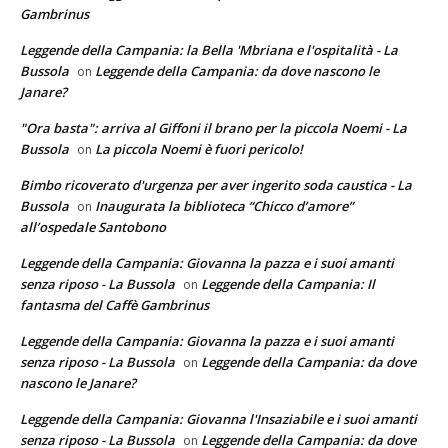
Gambrinus
Leggende della Campania: la Bella 'Mbriana e l'ospitalità - La
Bussola
Leggende della Campania: da dove nascono le
on
Janare?
"Ora basta": arriva al Giffoni il brano per la piccola Noemi - La
Bussola
La piccola Noemi è fuori pericolo!
on
Bimbo ricoverato d'urgenza per aver ingerito soda caustica - La
Bussola
Inaugurata la biblioteca “Chicco d’amore”
on
all’ospedale Santobono
Leggende della Campania: Giovanna la pazza e i suoi amanti
senza riposo - La Bussola
Leggende della Campania: Il
on
fantasma del Caffè Gambrinus
Leggende della Campania: Giovanna la pazza e i suoi amanti
senza riposo - La Bussola
Leggende della Campania: da dove
on
nascono le Janare?
Leggende della Campania: Giovanna l'Insaziabile e i suoi amanti
senza riposo - La Bussola
Leggende della Campania: da dove
on