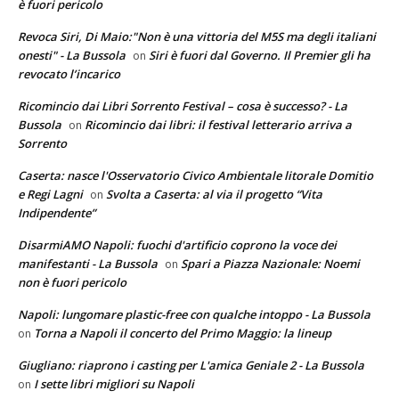
è fuori pericolo
Revoca Siri, Di Maio:"Non è una vittoria del M5S ma degli italiani
onesti" - La Bussola
Siri è fuori dal Governo. Il Premier gli ha
on
revocato l’incarico
Ricomincio dai Libri Sorrento Festival – cosa è successo? - La
Bussola
Ricomincio dai libri: il festival letterario arriva a
on
Sorrento
Caserta: nasce l'Osservatorio Civico Ambientale litorale Domitio
e Regi Lagni
Svolta a Caserta: al via il progetto “Vita
on
Indipendente”
DisarmiAMO Napoli: fuochi d'artificio coprono la voce dei
manifestanti - La Bussola
Spari a Piazza Nazionale: Noemi
on
non è fuori pericolo
Napoli: lungomare plastic-free con qualche intoppo - La Bussola
Torna a Napoli il concerto del Primo Maggio: la lineup
on
Giugliano: riaprono i casting per L'amica Geniale 2 - La Bussola
I sette libri migliori su Napoli
on