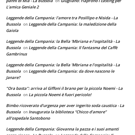
panni di Mia - La Bussola
Giugliano: riaprono i casting per
on
L’amica Geniale 2
Leggende della Campania: l'amore tra Posillipo e Nisida - La
Bussola
Leggende della Campania: la maledizione della
on
Gaiola
Leggende della Campania: la Bella 'Mbriana e l'ospitalità - La
Bussola
Leggende della Campania: Il fantasma del Caffè
on
Gambrinus
Leggende della Campania: la Bella 'Mbriana e l'ospitalità - La
Bussola
Leggende della Campania: da dove nascono le
on
Janare?
"Ora basta": arriva al Giffoni il brano per la piccola Noemi - La
Bussola
La piccola Noemi è fuori pericolo!
on
Bimbo ricoverato d'urgenza per aver ingerito soda caustica - La
Bussola
Inaugurata la biblioteca “Chicco d’amore”
on
all’ospedale Santobono
Leggende della Campania: Giovanna la pazza e i suoi amanti