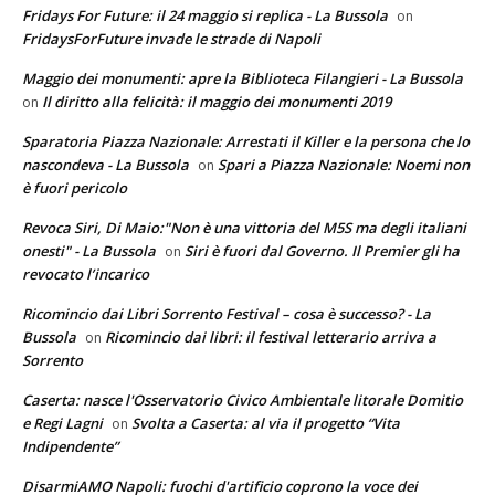
Fridays For Future: il 24 maggio si replica - La Bussola
on
FridaysForFuture invade le strade di Napoli
Maggio dei monumenti: apre la Biblioteca Filangieri - La Bussola
Il diritto alla felicità: il maggio dei monumenti 2019
on
Sparatoria Piazza Nazionale: Arrestati il Killer e la persona che lo
nascondeva - La Bussola
Spari a Piazza Nazionale: Noemi non
on
è fuori pericolo
Revoca Siri, Di Maio:"Non è una vittoria del M5S ma degli italiani
onesti" - La Bussola
Siri è fuori dal Governo. Il Premier gli ha
on
revocato l’incarico
Ricomincio dai Libri Sorrento Festival – cosa è successo? - La
Bussola
Ricomincio dai libri: il festival letterario arriva a
on
Sorrento
Caserta: nasce l'Osservatorio Civico Ambientale litorale Domitio
e Regi Lagni
Svolta a Caserta: al via il progetto “Vita
on
Indipendente”
DisarmiAMO Napoli: fuochi d'artificio coprono la voce dei