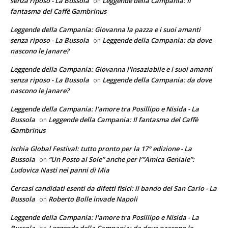
senza riposo - La Bussola
Leggende della Campania: Il
on
fantasma del Caffè Gambrinus
Leggende della Campania: Giovanna la pazza e i suoi amanti
senza riposo - La Bussola
Leggende della Campania: da dove
on
nascono le Janare?
Leggende della Campania: Giovanna l'Insaziabile e i suoi amanti
senza riposo - La Bussola
Leggende della Campania: da dove
on
nascono le Janare?
Leggende della Campania: l'amore tra Posillipo e Nisida - La
Bussola
Leggende della Campania: Il fantasma del Caffè
on
Gambrinus
Ischia Global Festival: tutto pronto per la 17° edizione - La
Bussola
“Un Posto al Sole” anche per l’”Amica Geniale”:
on
Ludovica Nasti nei panni di Mia
Cercasi candidati esenti da difetti fisici: il bando del San Carlo - La
Bussola
Roberto Bolle invade Napoli
on
Leggende della Campania: l'amore tra Posillipo e Nisida - La
Bussola
Leggende della Campania: da dove nascono le