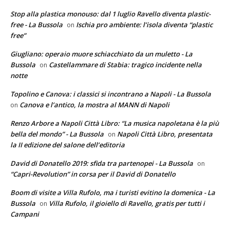
Stop alla plastica monouso: dal 1 luglio Ravello diventa plastic-
free - La Bussola
Ischia pro ambiente: l’isola diventa “plastic
on
free”
Giugliano: operaio muore schiacchiato da un muletto - La
Bussola
Castellammare di Stabia: tragico incidente nella
on
notte
Topolino e Canova: i classici si incontrano a Napoli - La Bussola
Canova e l’antico, la mostra al MANN di Napoli
on
Renzo Arbore a Napoli Città Libro: “La musica napoletana è la più
bella del mondo” - La Bussola
Napoli Città Libro, presentata
on
la II edizione del salone dell’editoria
David di Donatello 2019: sfida tra partenopei - La Bussola
on
“Capri-Revolution” in corsa per il David di Donatello
Boom di visite a Villa Rufolo, ma i turisti evitino la domenica - La
Bussola
Villa Rufolo, il gioiello di Ravello, gratis per tutti i
on
Campani