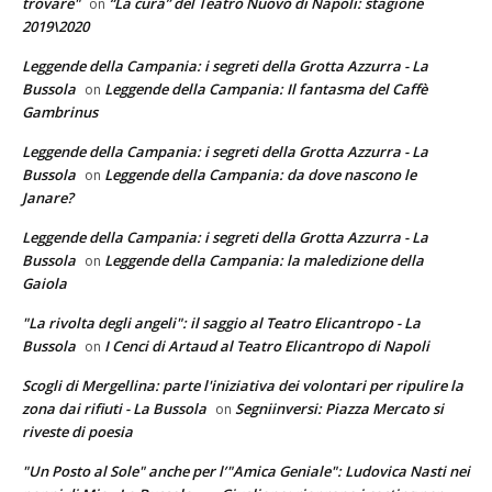
trovare"
“La cura” del Teatro Nuovo di Napoli: stagione
on
2019\2020
Leggende della Campania: i segreti della Grotta Azzurra - La
Bussola
Leggende della Campania: Il fantasma del Caffè
on
Gambrinus
Leggende della Campania: i segreti della Grotta Azzurra - La
Bussola
Leggende della Campania: da dove nascono le
on
Janare?
Leggende della Campania: i segreti della Grotta Azzurra - La
Bussola
Leggende della Campania: la maledizione della
on
Gaiola
"La rivolta degli angeli": il saggio al Teatro Elicantropo - La
Bussola
I Cenci di Artaud al Teatro Elicantropo di Napoli
on
Scogli di Mergellina: parte l'iniziativa dei volontari per ripulire la
zona dai rifiuti - La Bussola
Segniinversi: Piazza Mercato si
on
riveste di poesia
"Un Posto al Sole" anche per l’"Amica Geniale": Ludovica Nasti nei