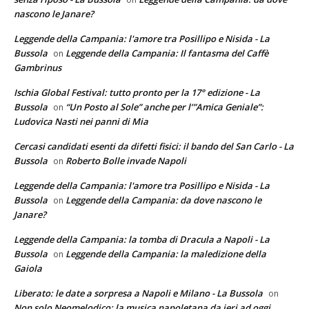
nascono le Janare?
Leggende della Campania: l'amore tra Posillipo e Nisida - La
Bussola
Leggende della Campania: Il fantasma del Caffè
on
Gambrinus
Ischia Global Festival: tutto pronto per la 17° edizione - La
Bussola
“Un Posto al Sole” anche per l’”Amica Geniale”:
on
Ludovica Nasti nei panni di Mia
Cercasi candidati esenti da difetti fisici: il bando del San Carlo - La
Bussola
Roberto Bolle invade Napoli
on
Leggende della Campania: l'amore tra Posillipo e Nisida - La
Bussola
Leggende della Campania: da dove nascono le
on
Janare?
Leggende della Campania: la tomba di Dracula a Napoli - La
Bussola
Leggende della Campania: la maledizione della
on
Gaiola
Liberato: le date a sorpresa a Napoli e Milano - La Bussola
on
Non solo Neomelodico: la musica napoletana da ieri ad oggi