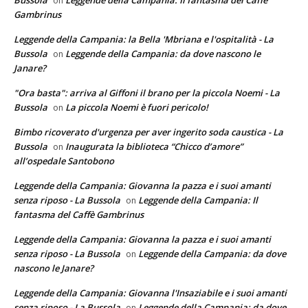
on
Gambrinus
Leggende della Campania: la Bella 'Mbriana e l'ospitalità - La
Bussola
Leggende della Campania: da dove nascono le
on
Janare?
"Ora basta": arriva al Giffoni il brano per la piccola Noemi - La
Bussola
La piccola Noemi è fuori pericolo!
on
Bimbo ricoverato d'urgenza per aver ingerito soda caustica - La
Bussola
Inaugurata la biblioteca “Chicco d’amore”
on
all’ospedale Santobono
Leggende della Campania: Giovanna la pazza e i suoi amanti
senza riposo - La Bussola
Leggende della Campania: Il
on
fantasma del Caffè Gambrinus
Leggende della Campania: Giovanna la pazza e i suoi amanti
senza riposo - La Bussola
Leggende della Campania: da dove
on
nascono le Janare?
Leggende della Campania: Giovanna l'Insaziabile e i suoi amanti
senza riposo - La Bussola
Leggende della Campania: da dove
on