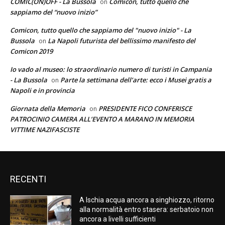
COMIC(ON)OFF - La Bussola
Comicon, tutto quello che
on
sappiamo del “nuovo inizio”
Comicon, tutto quello che sappiamo del "nuovo inizio" - La
Bussola
La Napoli futurista del bellissimo manifesto del
on
Comicon 2019
Io vado al museo: lo straordinario numero di turisti in Campania
- La Bussola
Parte la settimana dell’arte: ecco i Musei gratis a
on
Napoli e in provincia
Giornata della Memoria
PRESIDENTE FICO CONFERISCE
on
PATROCINIO CAMERA ALL’EVENTO A MARANO IN MEMORIA
VITTIME NAZIFASCISTE
RECENTI
A Ischia acqua ancora a singhiozzo, ritorno
alla normalità entro stasera: serbatoio non
ancora a livelli sufficienti