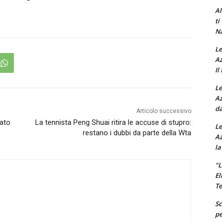
Al
ti
Na
Le
Az
Il
Le
Az
da
Articolo successivo
uato
La tennista Peng Shuai ritira le accuse di stupro:
Le
restano i dubbi da parte della Wta
Az
la
"L
El
Te
Sc
pe