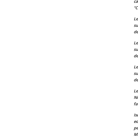
ca
“C
Le
su
de
Le
su
de
Le
su
de
Le
Ni
fa
Is
ed
pe
M