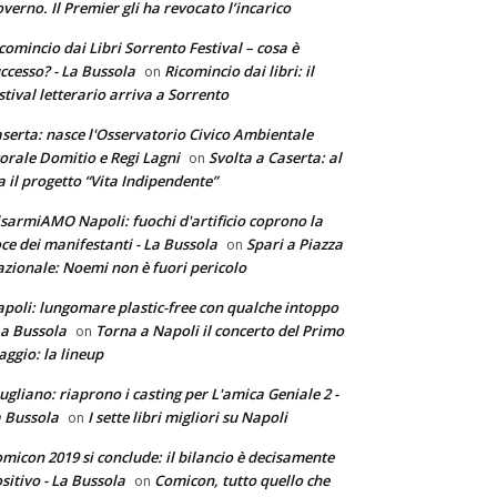
verno. Il Premier gli ha revocato l’incarico
comincio dai Libri Sorrento Festival – cosa è
ccesso? - La Bussola
Ricomincio dai libri: il
on
stival letterario arriva a Sorrento
serta: nasce l'Osservatorio Civico Ambientale
torale Domitio e Regi Lagni
Svolta a Caserta: al
on
a il progetto “Vita Indipendente”
sarmiAMO Napoli: fuochi d'artificio coprono la
ce dei manifestanti - La Bussola
Spari a Piazza
on
zionale: Noemi non è fuori pericolo
poli: lungomare plastic-free con qualche intoppo
La Bussola
Torna a Napoli il concerto del Primo
on
ggio: la lineup
ugliano: riaprono i casting per L'amica Geniale 2 -
 Bussola
I sette libri migliori su Napoli
on
micon 2019 si conclude: il bilancio è decisamente
sitivo - La Bussola
Comicon, tutto quello che
on