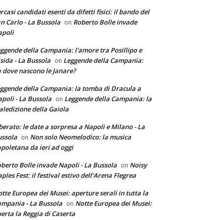
rcasi candidati esenti da difetti fisici: il bando del
n Carlo - La Bussola
Roberto Bolle invade
on
poli
ggende della Campania: l'amore tra Posillipo e
sida - La Bussola
Leggende della Campania:
on
 dove nascono le Janare?
ggende della Campania: la tomba di Dracula a
poli - La Bussola
Leggende della Campania: la
on
ledizione della Gaiola
berato: le date a sorpresa a Napoli e Milano - La
ssola
Non solo Neomelodico: la musica
on
poletana da ieri ad oggi
berto Bolle invade Napoli - La Bussola
Noisy
on
ples Fest: il festival estivo dell’Arena Flegrea
tte Europea dei Musei: aperture serali in tutta la
mpania - La Bussola
Notte Europea dei Musei:
on
erta la Reggia di Caserta