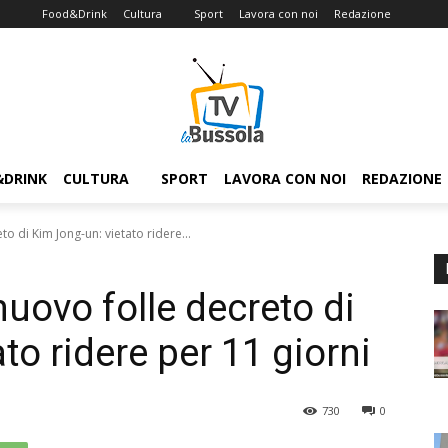
Food&Drink
Cultura
Sport
Lavora con noi
Redazione
&DRINK
CULTURA
SPORT
LAVORA CON NOI
REDAZIONE
to di Kim Jong-un: vietato ridere...
nuovo folle decreto di
to ridere per 11 giorni
730
0