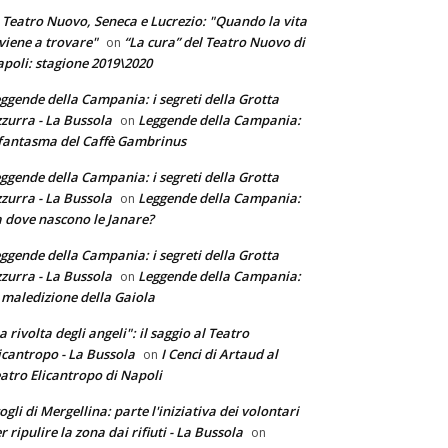
 Teatro Nuovo, Seneca e Lucrezio: "Quando la vita
 viene a trovare"
“La cura” del Teatro Nuovo di
on
poli: stagione 2019\2020
ggende della Campania: i segreti della Grotta
zurra - La Bussola
Leggende della Campania:
on
 fantasma del Caffè Gambrinus
ggende della Campania: i segreti della Grotta
zurra - La Bussola
Leggende della Campania:
on
 dove nascono le Janare?
ggende della Campania: i segreti della Grotta
zurra - La Bussola
Leggende della Campania:
on
 maledizione della Gaiola
a rivolta degli angeli": il saggio al Teatro
icantropo - La Bussola
I Cenci di Artaud al
on
atro Elicantropo di Napoli
ogli di Mergellina: parte l'iniziativa dei volontari
r ripulire la zona dai rifiuti - La Bussola
on