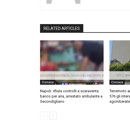
RELATED ARTICLES
Cronaca
Cronaca
Napoli: rifiuta controlli e scaraventa
Terremoto ai 
banco per aria, arrestato ambulante a
576 gli inter
Secondigliano
sgomberate