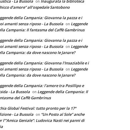
ustica - La Bussola
Inaugurata la biblioteca
on
hicco d’amore” all’ospedale Santobono
ggende della Campania: Giovanna la pazza e i
oi amanti senza riposo - La Bussola
Leggende
on
lla Campania: Il fantasma del Caffè Gambrinus
ggende della Campania: Giovanna la pazza e i
oi amanti senza riposo - La Bussola
Leggende
on
lla Campania: da dove nascono le Janare?
ggende della Campania: Giovanna l'Insaziabile e i
oi amanti senza riposo - La Bussola
Leggende
on
lla Campania: da dove nascono le Janare?
ggende della Campania: l'amore tra Posillipo e
sida - La Bussola
Leggende della Campania: Il
on
ntasma del Caffè Gambrinus
chia Global Festival: tutto pronto per la 17°
izione - La Bussola
“Un Posto al Sole” anche
on
r l’”Amica Geniale”: Ludovica Nasti nei panni di
ia