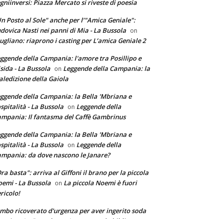
gniinversi: Piazza Mercato si riveste di poesia
n Posto al Sole" anche per l’"Amica Geniale":
dovica Nasti nei panni di Mia - La Bussola
on
ugliano: riaprono i casting per L’amica Geniale 2
ggende della Campania: l'amore tra Posillipo e
sida - La Bussola
Leggende della Campania: la
on
ledizione della Gaiola
ggende della Campania: la Bella 'Mbriana e
ospitalità - La Bussola
Leggende della
on
mpania: Il fantasma del Caffè Gambrinus
ggende della Campania: la Bella 'Mbriana e
ospitalità - La Bussola
Leggende della
on
mpania: da dove nascono le Janare?
ra basta": arriva al Giffoni il brano per la piccola
emi - La Bussola
La piccola Noemi è fuori
on
ricolo!
mbo ricoverato d'urgenza per aver ingerito soda