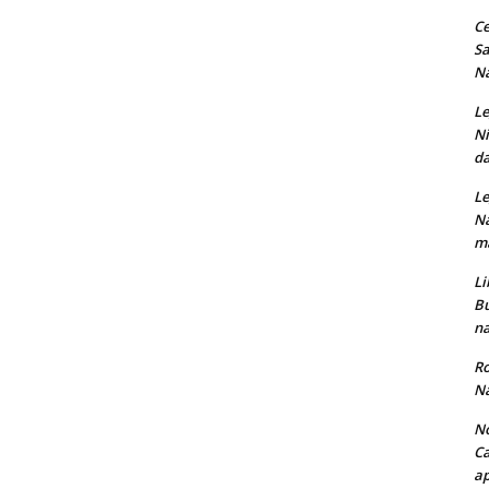
Ce
Sa
Na
Le
Ni
da
Le
Na
ma
Li
Bu
na
Ro
Na
No
Ca
ap