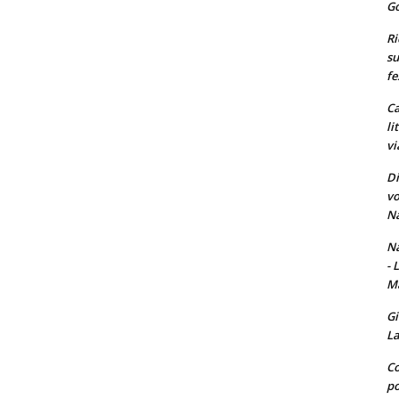
Go
Ri
su
fe
Ca
li
vi
Di
vo
Na
Na
- 
Ma
Gi
La
Co
po