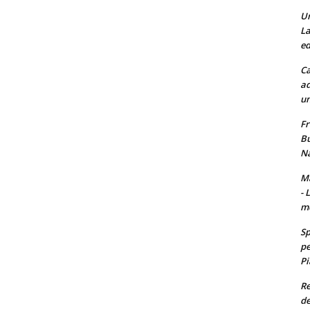
Un
La
ed
Ca
ad
un
Fr
Bu
Na
Ma
- 
m
Sp
pe
Pi
Re
de