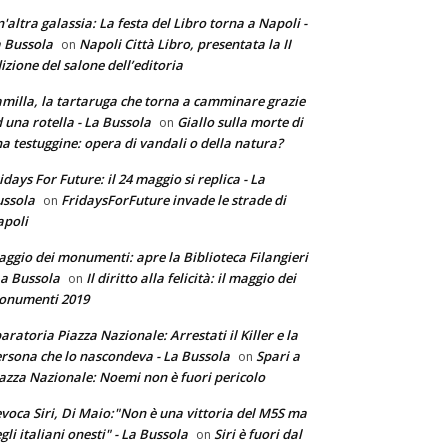
'altra galassia: La festa del Libro torna a Napoli -
 Bussola
Napoli Città Libro, presentata la II
on
izione del salone dell’editoria
milla, la tartaruga che torna a camminare grazie
 una rotella - La Bussola
Giallo sulla morte di
on
a testuggine: opera di vandali o della natura?
idays For Future: il 24 maggio si replica - La
ssola
FridaysForFuture invade le strade di
on
poli
ggio dei monumenti: apre la Biblioteca Filangieri
La Bussola
Il diritto alla felicità: il maggio dei
on
onumenti 2019
aratoria Piazza Nazionale: Arrestati il Killer e la
rsona che lo nascondeva - La Bussola
Spari a
on
azza Nazionale: Noemi non è fuori pericolo
voca Siri, Di Maio:"Non è una vittoria del M5S ma
gli italiani onesti" - La Bussola
Siri è fuori dal
on