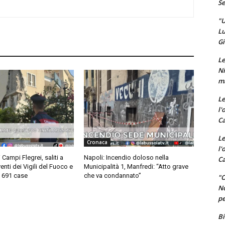
Se
"U
Lu
Gi
Le
Ni
ma
Le
l'
Ca
Le
Cronaca
l'
Campi Flegrei, saliti a
Napoli: Incendio doloso nella
Ca
venti dei Vigili del Fuoco e
Municipalità 1, Manfredi: “Atto grave
 691 case
che va condannato”
"O
No
pe
Bi