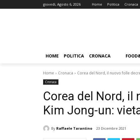
giovedì, Agosto 6, 2026
Home
Politica
Cronaca
HOME
POLITICA
CRONACA
FOOD
Home
Cronaca
Corea del Nord, il nuovo folle decre
Cronaca
Corea del Nord, il 
Kim Jong-un: vieta
By
Raffaele Tarantino
23 Dicembre 2021