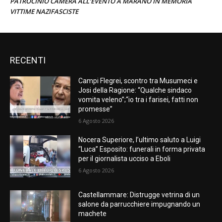
PATROCINIO CAMERA ALL’EVENTO A MARANO IN MEMORIA
VITTIME NAZIFASCISTE
RECENTI
Campi Flegrei, scontro tra Musumeci e
Josi della Ragione: “Qualche sindaco
vomita veleno”;“io tra i farisei, fatti non
promesse”
6 Agosto 2026
Nocera Superiore, l’ultimo saluto a Luigi
“Luca” Esposito: funerali in forma privata
per il giornalista ucciso a Eboli
6 Agosto 2026
Castellammare: Distrugge vetrina di un
salone da parrucchiere impugnando un
machete