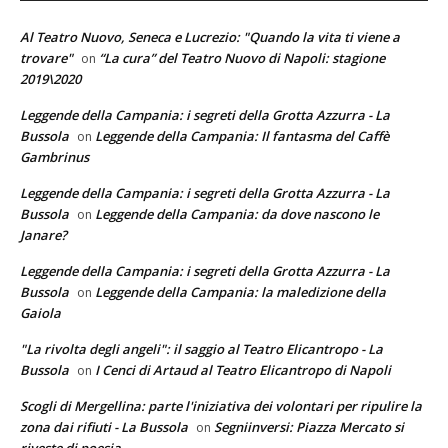
Al Teatro Nuovo, Seneca e Lucrezio: "Quando la vita ti viene a
trovare"
“La cura” del Teatro Nuovo di Napoli: stagione
on
2019\2020
Leggende della Campania: i segreti della Grotta Azzurra - La
Bussola
Leggende della Campania: Il fantasma del Caffè
on
Gambrinus
Leggende della Campania: i segreti della Grotta Azzurra - La
Bussola
Leggende della Campania: da dove nascono le
on
Janare?
Leggende della Campania: i segreti della Grotta Azzurra - La
Bussola
Leggende della Campania: la maledizione della
on
Gaiola
"La rivolta degli angeli": il saggio al Teatro Elicantropo - La
Bussola
I Cenci di Artaud al Teatro Elicantropo di Napoli
on
Scogli di Mergellina: parte l'iniziativa dei volontari per ripulire la
zona dai rifiuti - La Bussola
Segniinversi: Piazza Mercato si
on
riveste di poesia