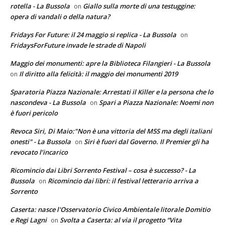
rotella - La Bussola
Giallo sulla morte di una testuggine:
on
opera di vandali o della natura?
Fridays For Future: il 24 maggio si replica - La Bussola
on
FridaysForFuture invade le strade di Napoli
Maggio dei monumenti: apre la Biblioteca Filangieri - La Bussola
Il diritto alla felicità: il maggio dei monumenti 2019
on
Sparatoria Piazza Nazionale: Arrestati il Killer e la persona che lo
nascondeva - La Bussola
Spari a Piazza Nazionale: Noemi non
on
è fuori pericolo
Revoca Siri, Di Maio:"Non è una vittoria del M5S ma degli italiani
onesti" - La Bussola
Siri è fuori dal Governo. Il Premier gli ha
on
revocato l’incarico
Ricomincio dai Libri Sorrento Festival – cosa è successo? - La
Bussola
Ricomincio dai libri: il festival letterario arriva a
on
Sorrento
Caserta: nasce l'Osservatorio Civico Ambientale litorale Domitio
e Regi Lagni
Svolta a Caserta: al via il progetto “Vita
on