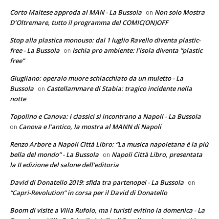
Corto Maltese approda al MAN - La Bussola
Non solo Mostra
on
D’Oltremare, tutto il programma del COMIC(ON)OFF
Stop alla plastica monouso: dal 1 luglio Ravello diventa plastic-
free - La Bussola
Ischia pro ambiente: l’isola diventa “plastic
on
free”
Giugliano: operaio muore schiacchiato da un muletto - La
Bussola
Castellammare di Stabia: tragico incidente nella
on
notte
Topolino e Canova: i classici si incontrano a Napoli - La Bussola
Canova e l’antico, la mostra al MANN di Napoli
on
Renzo Arbore a Napoli Città Libro: “La musica napoletana è la più
bella del mondo” - La Bussola
Napoli Città Libro, presentata
on
la II edizione del salone dell’editoria
David di Donatello 2019: sfida tra partenopei - La Bussola
on
“Capri-Revolution” in corsa per il David di Donatello
Boom di visite a Villa Rufolo, ma i turisti evitino la domenica - La