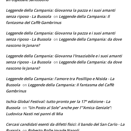
Leggende della Campania: Giovanna la pazza e i suoi amanti
senza riposo - La Bussola
Leggende della Campania: Il
on
fantasma del Caffè Gambrinus
Leggende della Campania: Giovanna la pazza e i suoi amanti
senza riposo - La Bussola
Leggende della Campania: da dove
on
nascono le Janare?
Leggende della Campania: Giovanna l'Insaziabile e i suoi amanti
senza riposo - La Bussola
Leggende della Campania: da dove
on
nascono le Janare?
Leggende della Campania: l'amore tra Posillipo e Nisida - La
Bussola
Leggende della Campania: Il fantasma del Caffè
on
Gambrinus
Ischia Global Festival: tutto pronto per la 17° edizione - La
Bussola
“Un Posto al Sole” anche per l’”Amica Geniale”:
on
Ludovica Nasti nei panni di Mia
Cercasi candidati esenti da difetti fisici: il bando del San Carlo - La
Bussola
Roberto Bolle invade Napoli
on