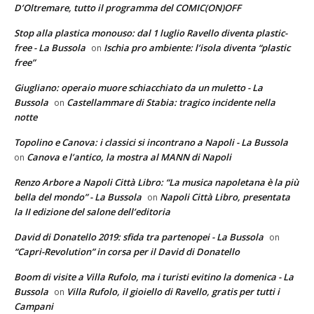
D’Oltremare, tutto il programma del COMIC(ON)OFF
Stop alla plastica monouso: dal 1 luglio Ravello diventa plastic-
free - La Bussola
Ischia pro ambiente: l’isola diventa “plastic
on
free”
Giugliano: operaio muore schiacchiato da un muletto - La
Bussola
Castellammare di Stabia: tragico incidente nella
on
notte
Topolino e Canova: i classici si incontrano a Napoli - La Bussola
Canova e l’antico, la mostra al MANN di Napoli
on
Renzo Arbore a Napoli Città Libro: “La musica napoletana è la più
bella del mondo” - La Bussola
Napoli Città Libro, presentata
on
la II edizione del salone dell’editoria
David di Donatello 2019: sfida tra partenopei - La Bussola
on
“Capri-Revolution” in corsa per il David di Donatello
Boom di visite a Villa Rufolo, ma i turisti evitino la domenica - La
Bussola
Villa Rufolo, il gioiello di Ravello, gratis per tutti i
on
Campani