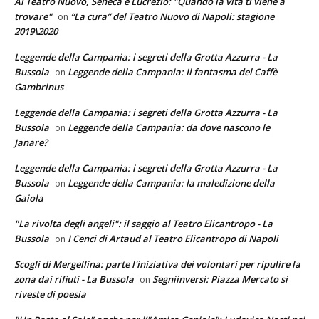
Al Teatro Nuovo, Seneca e Lucrezio: "Quando la vita ti viene a
trovare"
“La cura” del Teatro Nuovo di Napoli: stagione
on
2019\2020
Leggende della Campania: i segreti della Grotta Azzurra - La
Bussola
Leggende della Campania: Il fantasma del Caffè
on
Gambrinus
Leggende della Campania: i segreti della Grotta Azzurra - La
Bussola
Leggende della Campania: da dove nascono le
on
Janare?
Leggende della Campania: i segreti della Grotta Azzurra - La
Bussola
Leggende della Campania: la maledizione della
on
Gaiola
"La rivolta degli angeli": il saggio al Teatro Elicantropo - La
Bussola
I Cenci di Artaud al Teatro Elicantropo di Napoli
on
Scogli di Mergellina: parte l'iniziativa dei volontari per ripulire la
zona dai rifiuti - La Bussola
Segniinversi: Piazza Mercato si
on
riveste di poesia