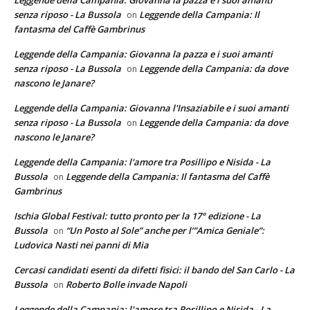
Leggende della Campania: Giovanna la pazza e i suoi amanti
senza riposo - La Bussola
Leggende della Campania: Il
on
fantasma del Caffè Gambrinus
Leggende della Campania: Giovanna la pazza e i suoi amanti
senza riposo - La Bussola
Leggende della Campania: da dove
on
nascono le Janare?
Leggende della Campania: Giovanna l'Insaziabile e i suoi amanti
senza riposo - La Bussola
Leggende della Campania: da dove
on
nascono le Janare?
Leggende della Campania: l'amore tra Posillipo e Nisida - La
Bussola
Leggende della Campania: Il fantasma del Caffè
on
Gambrinus
Ischia Global Festival: tutto pronto per la 17° edizione - La
Bussola
“Un Posto al Sole” anche per l’”Amica Geniale”:
on
Ludovica Nasti nei panni di Mia
Cercasi candidati esenti da difetti fisici: il bando del San Carlo - La
Bussola
Roberto Bolle invade Napoli
on
Leggende della Campania: l'amore tra Posillipo e Nisida - La