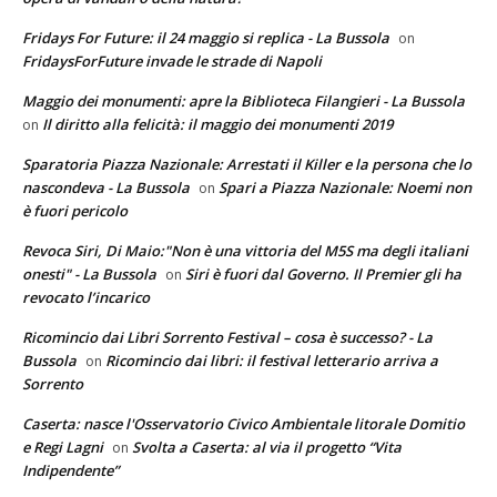
Fridays For Future: il 24 maggio si replica - La Bussola
on
FridaysForFuture invade le strade di Napoli
Maggio dei monumenti: apre la Biblioteca Filangieri - La Bussola
Il diritto alla felicità: il maggio dei monumenti 2019
on
Sparatoria Piazza Nazionale: Arrestati il Killer e la persona che lo
nascondeva - La Bussola
Spari a Piazza Nazionale: Noemi non
on
è fuori pericolo
Revoca Siri, Di Maio:"Non è una vittoria del M5S ma degli italiani
onesti" - La Bussola
Siri è fuori dal Governo. Il Premier gli ha
on
revocato l’incarico
Ricomincio dai Libri Sorrento Festival – cosa è successo? - La
Bussola
Ricomincio dai libri: il festival letterario arriva a
on
Sorrento
Caserta: nasce l'Osservatorio Civico Ambientale litorale Domitio
e Regi Lagni
Svolta a Caserta: al via il progetto “Vita
on
Indipendente”