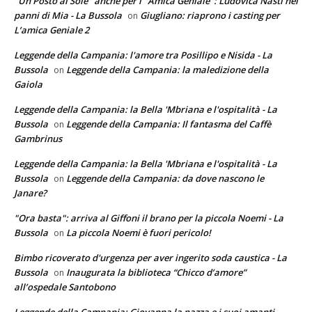
"Un Posto al Sole" anche per l’"Amica Geniale": Ludovica Nasti nei
panni di Mia - La Bussola
Giugliano: riaprono i casting per
on
L’amica Geniale 2
Leggende della Campania: l'amore tra Posillipo e Nisida - La
Bussola
Leggende della Campania: la maledizione della
on
Gaiola
Leggende della Campania: la Bella 'Mbriana e l'ospitalità - La
Bussola
Leggende della Campania: Il fantasma del Caffè
on
Gambrinus
Leggende della Campania: la Bella 'Mbriana e l'ospitalità - La
Bussola
Leggende della Campania: da dove nascono le
on
Janare?
"Ora basta": arriva al Giffoni il brano per la piccola Noemi - La
Bussola
La piccola Noemi è fuori pericolo!
on
Bimbo ricoverato d'urgenza per aver ingerito soda caustica - La
Bussola
Inaugurata la biblioteca “Chicco d’amore”
on
all’ospedale Santobono