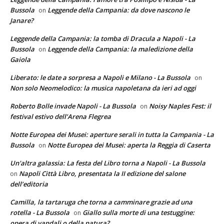
Bussola
Leggende della Campania: da dove nascono le
on
Janare?
Leggende della Campania: la tomba di Dracula a Napoli - La
Bussola
Leggende della Campania: la maledizione della
on
Gaiola
Liberato: le date a sorpresa a Napoli e Milano - La Bussola
on
Non solo Neomelodico: la musica napoletana da ieri ad oggi
Roberto Bolle invade Napoli - La Bussola
Noisy Naples Fest: il
on
festival estivo dell’Arena Flegrea
Notte Europea dei Musei: aperture serali in tutta la Campania - La
Bussola
Notte Europea dei Musei: aperta la Reggia di Caserta
on
Un'altra galassia: La festa del Libro torna a Napoli - La Bussola
Napoli Città Libro, presentata la II edizione del salone
on
dell’editoria
Camilla, la tartaruga che torna a camminare grazie ad una
rotella - La Bussola
Giallo sulla morte di una testuggine:
on
opera di vandali o della natura?