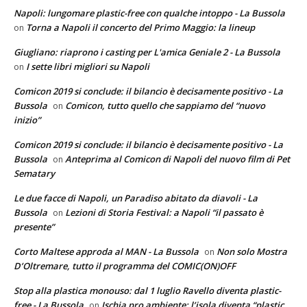
Napoli: lungomare plastic-free con qualche intoppo - La Bussola
Torna a Napoli il concerto del Primo Maggio: la lineup
on
Giugliano: riaprono i casting per L'amica Geniale 2 - La Bussola
I sette libri migliori su Napoli
on
Comicon 2019 si conclude: il bilancio è decisamente positivo - La
Bussola
Comicon, tutto quello che sappiamo del “nuovo
on
inizio”
Comicon 2019 si conclude: il bilancio è decisamente positivo - La
Bussola
Anteprima al Comicon di Napoli del nuovo film di Pet
on
Sematary
Le due facce di Napoli, un Paradiso abitato da diavoli - La
Bussola
Lezioni di Storia Festival: a Napoli “il passato è
on
presente”
Corto Maltese approda al MAN - La Bussola
Non solo Mostra
on
D’Oltremare, tutto il programma del COMIC(ON)OFF
Stop alla plastica monouso: dal 1 luglio Ravello diventa plastic-
free - La Bussola
Ischia pro ambiente: l’isola diventa “plastic
on