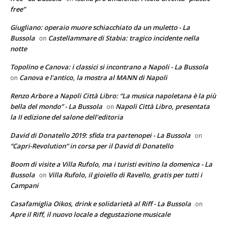
free”
Giugliano: operaio muore schiacchiato da un muletto - La
Bussola
Castellammare di Stabia: tragico incidente nella
on
notte
Topolino e Canova: i classici si incontrano a Napoli - La Bussola
Canova e l’antico, la mostra al MANN di Napoli
on
Renzo Arbore a Napoli Città Libro: “La musica napoletana è la più
bella del mondo” - La Bussola
Napoli Città Libro, presentata
on
la II edizione del salone dell’editoria
David di Donatello 2019: sfida tra partenopei - La Bussola
on
“Capri-Revolution” in corsa per il David di Donatello
Boom di visite a Villa Rufolo, ma i turisti evitino la domenica - La
Bussola
Villa Rufolo, il gioiello di Ravello, gratis per tutti i
on
Campani
Casafamiglia Oikos, drink e solidarietà al Riff - La Bussola
on
Apre il Riff, il nuovo locale a degustazione musicale