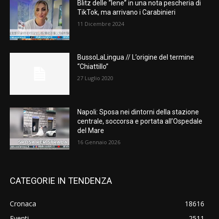
Blitz delle “Iene” in una nota pescheria di
TikTok, ma arrivano i Carabinieri
11 Dicembre 2024
BussoLaLingua // L’origine del termine
“Chiattillo”
27 Luglio 2020
Napoli: Sposa nei dintorni della stazione
centrale, soccorsa e portata all’Ospedale
del Mare
16 Gennaio 2026
CATEGORIE IN TENDENZA
Cronaca
18616
Eventi
2511