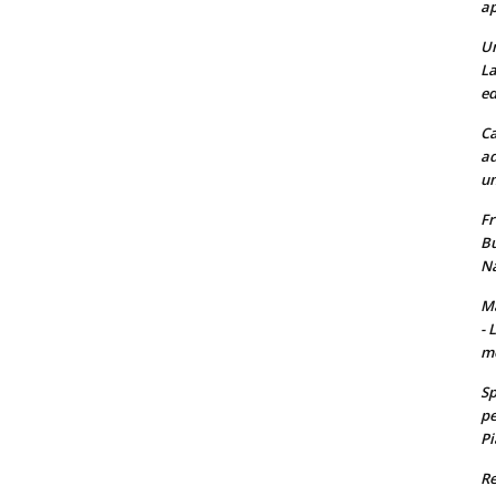
ap
Un
La
ed
Ca
ad
un
Fr
Bu
Na
Ma
- 
m
Sp
pe
Pi
Re