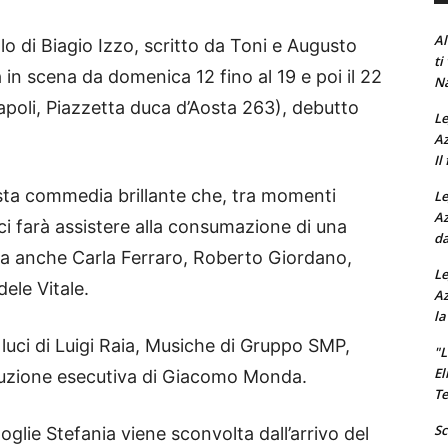
Al
olo di Biagio Izzo, scritto da Toni e Augusto
ti
 in scena da domenica 12 fino al 19 e poi il 22
Na
apoli, Piazzetta duca d’Aosta 263), debutto
Le
Az
Il
esta commedia brillante che, tra momenti
Le
Az
ci farà assistere alla consumazione di una
da
cena anche Carla Ferraro, Roberto Giordano,
Le
ele Vitale.
Az
la
ci di Luigi Raia, Musiche di Gruppo SMP,
"L
El
duzione esecutiva di Giacomo Monda.
Te
Sc
moglie Stefania viene sconvolta dall’arrivo del