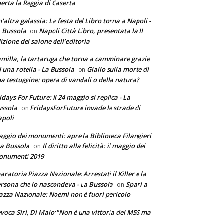
erta la Reggia di Caserta
'altra galassia: La festa del Libro torna a Napoli -
 Bussola
Napoli Città Libro, presentata la II
on
izione del salone dell’editoria
milla, la tartaruga che torna a camminare grazie
 una rotella - La Bussola
Giallo sulla morte di
on
a testuggine: opera di vandali o della natura?
idays For Future: il 24 maggio si replica - La
ssola
FridaysForFuture invade le strade di
on
poli
ggio dei monumenti: apre la Biblioteca Filangieri
La Bussola
Il diritto alla felicità: il maggio dei
on
onumenti 2019
aratoria Piazza Nazionale: Arrestati il Killer e la
rsona che lo nascondeva - La Bussola
Spari a
on
azza Nazionale: Noemi non è fuori pericolo
voca Siri, Di Maio:"Non è una vittoria del M5S ma