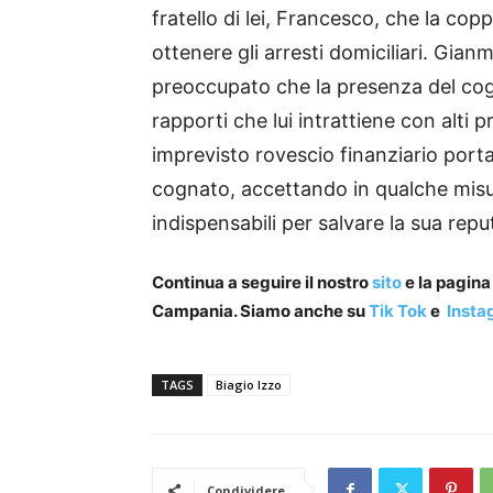
fratello di lei, Francesco, che la cop
ottenere gli arresti domiciliari. Gian
preoccupato che la presenza del cog
rapporti che lui intrattiene con alti p
imprevisto rovescio finanziario porta
cognato, accettando in qualche misur
indispensabili per salvare la sua rep
Continua a seguire il nostro
sito
e la pagin
Campania. Siamo anche su
Tik Tok
e
Insta
TAGS
Biagio Izzo
Condividere