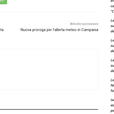
Bi
ca
“C
Le
Articolo successivo
su
ita
Nuova proroga per l’allerta meteo in Campania
de
Le
su
de
Le
su
de
Le
Ni
fa
Is
ed
pe