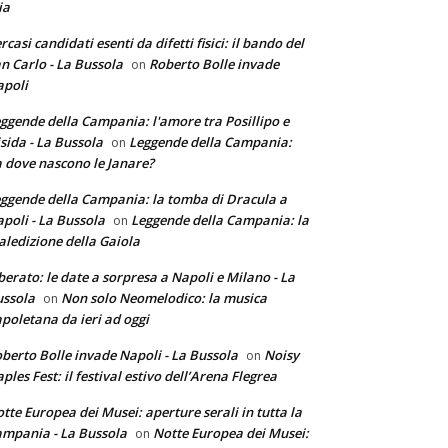
ia
rcasi candidati esenti da difetti fisici: il bando del
n Carlo - La Bussola
Roberto Bolle invade
on
poli
ggende della Campania: l'amore tra Posillipo e
sida - La Bussola
Leggende della Campania:
on
 dove nascono le Janare?
ggende della Campania: la tomba di Dracula a
poli - La Bussola
Leggende della Campania: la
on
ledizione della Gaiola
berato: le date a sorpresa a Napoli e Milano - La
ssola
Non solo Neomelodico: la musica
on
poletana da ieri ad oggi
berto Bolle invade Napoli - La Bussola
Noisy
on
ples Fest: il festival estivo dell’Arena Flegrea
tte Europea dei Musei: aperture serali in tutta la
mpania - La Bussola
Notte Europea dei Musei:
on