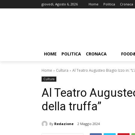
giovedì, Agosto 6, 2026
Home
Politica
Cronaca
HOME
POLITICA
CRONACA
FOOD
Home
Cultura
Al Teatro Augusteo Biagio Izzo in: “L’a
Cultura
Al Teatro Augusteo
della truffa”
By
Redazione
2 Maggio 2024