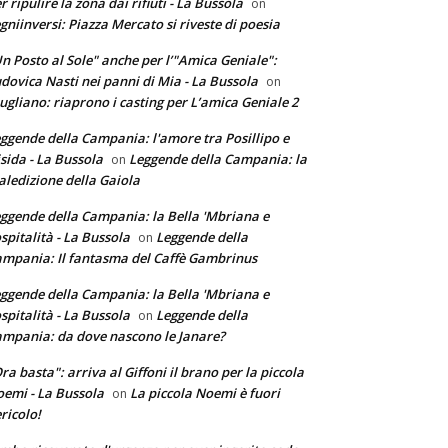
r ripulire la zona dai rifiuti - La Bussola
on
gniinversi: Piazza Mercato si riveste di poesia
n Posto al Sole" anche per l’"Amica Geniale":
dovica Nasti nei panni di Mia - La Bussola
on
ugliano: riaprono i casting per L’amica Geniale 2
ggende della Campania: l'amore tra Posillipo e
sida - La Bussola
Leggende della Campania: la
on
ledizione della Gaiola
ggende della Campania: la Bella 'Mbriana e
ospitalità - La Bussola
Leggende della
on
mpania: Il fantasma del Caffè Gambrinus
ggende della Campania: la Bella 'Mbriana e
ospitalità - La Bussola
Leggende della
on
mpania: da dove nascono le Janare?
ra basta": arriva al Giffoni il brano per la piccola
emi - La Bussola
La piccola Noemi è fuori
on
ricolo!