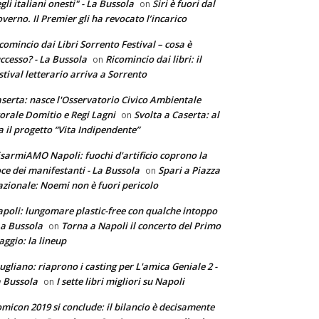
gli italiani onesti" - La Bussola
Siri è fuori dal
on
verno. Il Premier gli ha revocato l’incarico
comincio dai Libri Sorrento Festival – cosa è
ccesso? - La Bussola
Ricomincio dai libri: il
on
stival letterario arriva a Sorrento
serta: nasce l'Osservatorio Civico Ambientale
torale Domitio e Regi Lagni
Svolta a Caserta: al
on
a il progetto “Vita Indipendente”
sarmiAMO Napoli: fuochi d'artificio coprono la
ce dei manifestanti - La Bussola
Spari a Piazza
on
zionale: Noemi non è fuori pericolo
poli: lungomare plastic-free con qualche intoppo
La Bussola
Torna a Napoli il concerto del Primo
on
ggio: la lineup
ugliano: riaprono i casting per L'amica Geniale 2 -
 Bussola
I sette libri migliori su Napoli
on
micon 2019 si conclude: il bilancio è decisamente