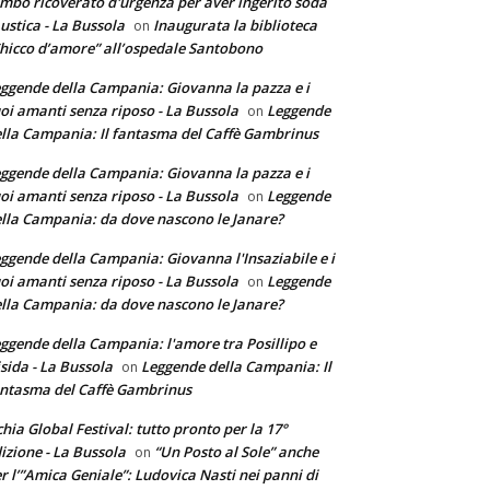
mbo ricoverato d'urgenza per aver ingerito soda
ustica - La Bussola
Inaugurata la biblioteca
on
hicco d’amore” all’ospedale Santobono
ggende della Campania: Giovanna la pazza e i
oi amanti senza riposo - La Bussola
Leggende
on
lla Campania: Il fantasma del Caffè Gambrinus
ggende della Campania: Giovanna la pazza e i
oi amanti senza riposo - La Bussola
Leggende
on
lla Campania: da dove nascono le Janare?
ggende della Campania: Giovanna l'Insaziabile e i
oi amanti senza riposo - La Bussola
Leggende
on
lla Campania: da dove nascono le Janare?
ggende della Campania: l'amore tra Posillipo e
sida - La Bussola
Leggende della Campania: Il
on
ntasma del Caffè Gambrinus
chia Global Festival: tutto pronto per la 17°
izione - La Bussola
“Un Posto al Sole” anche
on
r l’”Amica Geniale”: Ludovica Nasti nei panni di