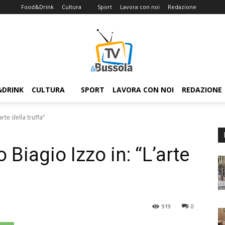
Food&Drink
Cultura
Sport
Lavora con noi
Redazione
&DRINK
CULTURA
SPORT
LAVORA CON NOI
REDAZIONE
rte della truffa”
 Biagio Izzo in: “L’arte
919
0