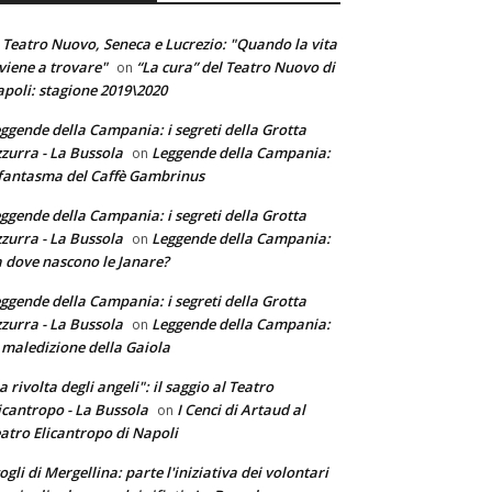
 Teatro Nuovo, Seneca e Lucrezio: "Quando la vita
 viene a trovare"
“La cura” del Teatro Nuovo di
on
poli: stagione 2019\2020
ggende della Campania: i segreti della Grotta
zurra - La Bussola
Leggende della Campania:
on
 fantasma del Caffè Gambrinus
ggende della Campania: i segreti della Grotta
zurra - La Bussola
Leggende della Campania:
on
 dove nascono le Janare?
ggende della Campania: i segreti della Grotta
zurra - La Bussola
Leggende della Campania:
on
 maledizione della Gaiola
a rivolta degli angeli": il saggio al Teatro
icantropo - La Bussola
I Cenci di Artaud al
on
atro Elicantropo di Napoli
ogli di Mergellina: parte l'iniziativa dei volontari