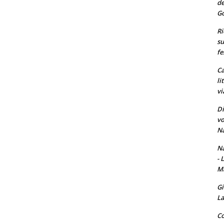
de
Go
Ri
su
fe
Ca
li
vi
Di
vo
Na
Na
- 
Ma
Gi
La
Co