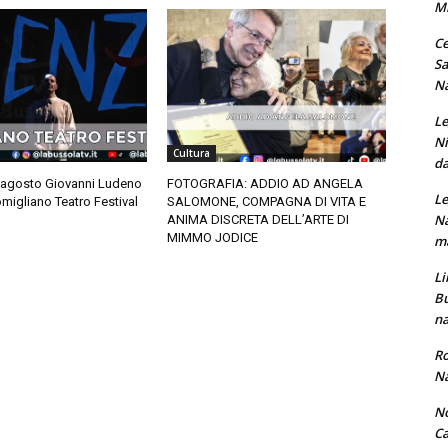
M
Ce
Sa
Na
Le
Ni
Cultura
da
 agosto Giovanni Ludeno
FOTOGRAFIA: ADDIO AD ANGELA
Le
migliano Teatro Festival
SALOMONE, COMPAGNA DI VITA E
Na
ANIMA DISCRETA DELL’ARTE DI
MIMMO JODICE
ma
Li
Bu
na
Ro
Na
No
Ca