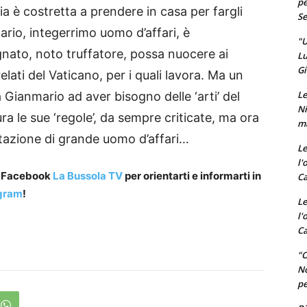
pe
pia è costretta a prendere in casa per fargli
Se
mario, integerrimo uomo d’affari, è
"U
nato, noto truffatore, possa nuocere ai
Lu
Gi
relati del Vaticano, per i quali lavora. Ma un
Le
 Gianmario ad aver bisogno delle ‘arti’ del
Ni
a le sue ‘regole’, da sempre criticate, ma ora
ma
utazione di grande uomo d’affari…
Le
l'
a Facebook
La Bussola TV
per orientarti e informarti in
Ca
gram
!
Le
l'
Ca
"O
No
pe