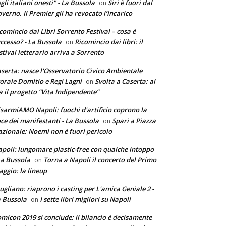
gli italiani onesti" - La Bussola
Siri è fuori dal
on
verno. Il Premier gli ha revocato l’incarico
comincio dai Libri Sorrento Festival – cosa è
ccesso? - La Bussola
Ricomincio dai libri: il
on
stival letterario arriva a Sorrento
serta: nasce l'Osservatorio Civico Ambientale
torale Domitio e Regi Lagni
Svolta a Caserta: al
on
a il progetto “Vita Indipendente”
sarmiAMO Napoli: fuochi d'artificio coprono la
ce dei manifestanti - La Bussola
Spari a Piazza
on
zionale: Noemi non è fuori pericolo
poli: lungomare plastic-free con qualche intoppo
La Bussola
Torna a Napoli il concerto del Primo
on
ggio: la lineup
ugliano: riaprono i casting per L'amica Geniale 2 -
 Bussola
I sette libri migliori su Napoli
on
micon 2019 si conclude: il bilancio è decisamente