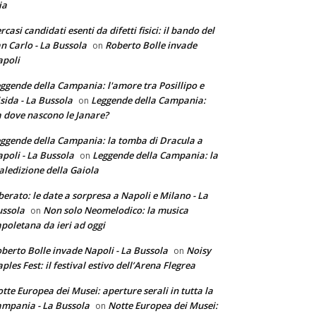
ia
rcasi candidati esenti da difetti fisici: il bando del
n Carlo - La Bussola
Roberto Bolle invade
on
poli
ggende della Campania: l'amore tra Posillipo e
sida - La Bussola
Leggende della Campania:
on
 dove nascono le Janare?
ggende della Campania: la tomba di Dracula a
poli - La Bussola
Leggende della Campania: la
on
ledizione della Gaiola
berato: le date a sorpresa a Napoli e Milano - La
ssola
Non solo Neomelodico: la musica
on
poletana da ieri ad oggi
berto Bolle invade Napoli - La Bussola
Noisy
on
ples Fest: il festival estivo dell’Arena Flegrea
tte Europea dei Musei: aperture serali in tutta la
mpania - La Bussola
Notte Europea dei Musei:
on