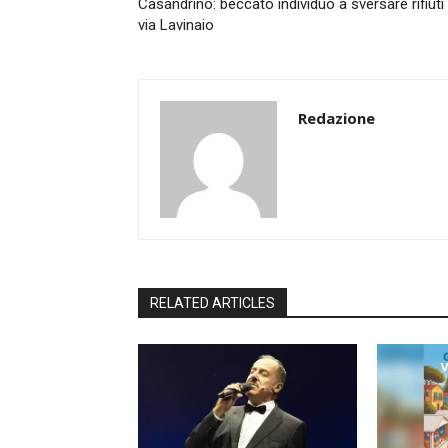
Casandrino: beccato individuo a sversare rifiuti 
via Lavinaio
Redazione
RELATED ARTICLES