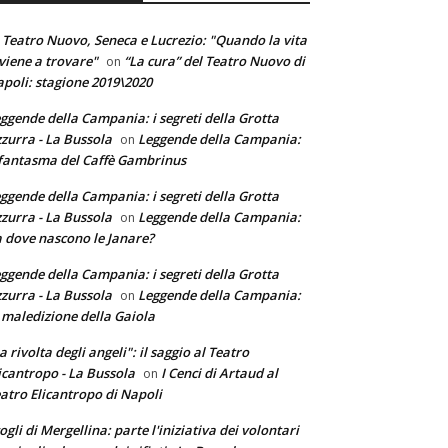
 Teatro Nuovo, Seneca e Lucrezio: "Quando la vita
 viene a trovare"
“La cura” del Teatro Nuovo di
on
poli: stagione 2019\2020
ggende della Campania: i segreti della Grotta
zurra - La Bussola
Leggende della Campania:
on
 fantasma del Caffè Gambrinus
ggende della Campania: i segreti della Grotta
zurra - La Bussola
Leggende della Campania:
on
 dove nascono le Janare?
ggende della Campania: i segreti della Grotta
zurra - La Bussola
Leggende della Campania:
on
 maledizione della Gaiola
a rivolta degli angeli": il saggio al Teatro
icantropo - La Bussola
I Cenci di Artaud al
on
atro Elicantropo di Napoli
ogli di Mergellina: parte l'iniziativa dei volontari