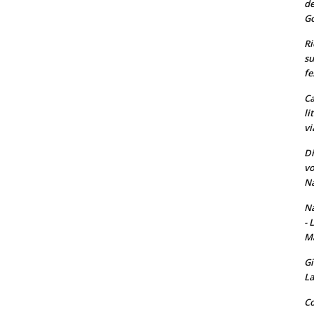
de
Go
Ri
su
fe
Ca
li
vi
Di
vo
Na
Na
- 
Ma
Gi
La
Co