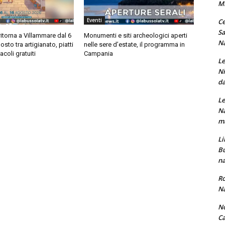
M
Eventi
Ce
Sa
ritorna a Villammare dal 6
Monumenti e siti archeologici aperti
Na
osto tra artigianato, piatti
nelle sere d’estate, il programma in
acoli gratuiti
Campania
Le
Ni
da
Le
Na
ma
Li
Bu
na
Ro
Na
No
Ca