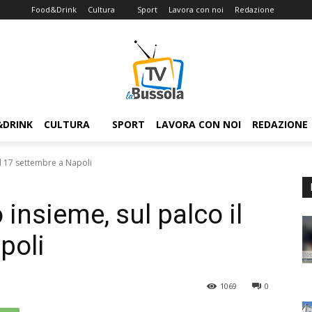
Food&Drink
Cultura
Sport
Lavora con noi
Redazione
&DRINK
CULTURA
SPORT
LAVORA CON NOI
REDAZIONE
il 17 settembre a Napoli
 insieme, sul palco il
poli
1069
0