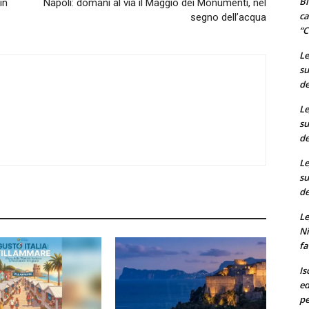
Bi
in
Napoli: domani al via il Maggio dei Monumenti, nel
ca
segno dell’acqua
“C
Le
su
de
Le
su
de
Le
su
de
Le
Ni
fa
Is
ed
pe