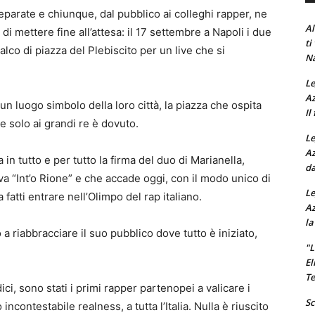
eparate e chiunque, dal pubblico ai colleghi rapper, ne
Al
i mettere fine all’attesa: il 17 settembre a Napoli i due
ti
palco di piazza del Plebiscito per un live che si
Na
Le
Az
n luogo simbolo della loro città, la piazza che ospita
Il
me solo ai grandi re è dovuto.
Le
Az
in tutto e per tutto la firma del duo di Marianella,
da
a “Int’o Rione” e che accade oggi, con il modo unico di
Le
 fatti entrare nell’Olimpo del rap italiano.
Az
la
a riabbracciare il suo pubblico dove tutto è iniziato,
"L
El
Te
ci, sono stati i primi rapper partenopei a valicare i
Sc
 incontestabile realness, a tutta l’Italia. Nulla è riuscito