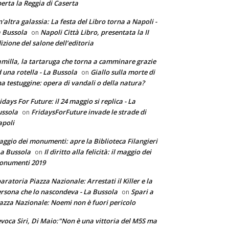
erta la Reggia di Caserta
'altra galassia: La festa del Libro torna a Napoli -
 Bussola
Napoli Città Libro, presentata la II
on
izione del salone dell’editoria
milla, la tartaruga che torna a camminare grazie
 una rotella - La Bussola
Giallo sulla morte di
on
a testuggine: opera di vandali o della natura?
idays For Future: il 24 maggio si replica - La
ssola
FridaysForFuture invade le strade di
on
poli
ggio dei monumenti: apre la Biblioteca Filangieri
La Bussola
Il diritto alla felicità: il maggio dei
on
onumenti 2019
aratoria Piazza Nazionale: Arrestati il Killer e la
rsona che lo nascondeva - La Bussola
Spari a
on
azza Nazionale: Noemi non è fuori pericolo
voca Siri, Di Maio:"Non è una vittoria del M5S ma