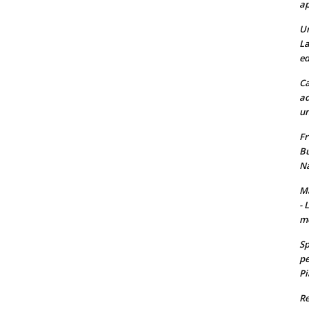
ap
Un
La
ed
Ca
ad
un
Fr
Bu
Na
Ma
- 
m
Sp
pe
Pi
Re