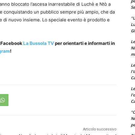
pe
anno bloccato l’ascesa inarrestabile di Luchè e Ntò a
Se
si e conquistando un pubblico sempre più ampio, che da
"U
ere di nuovo insieme. Lo speciale evento è prodotto e
Lu
Gi
Le
a Facebook
La Bussola TV
per orientarti e informarti in
Ni
gram
!
ma
Le
l'
Ca
Le
l'
Ca
"O
No
pe
Articolo successivo