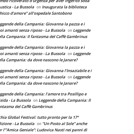
mbo ricoverato d'urgenza per aver ingerito soda
ustica - La Bussola
Inaugurata la biblioteca
on
hicco d’amore” all’ospedale Santobono
ggende della Campania: Giovanna la pazza e i
oi amanti senza riposo - La Bussola
Leggende
on
lla Campania: Il fantasma del Caffè Gambrinus
ggende della Campania: Giovanna la pazza e i
oi amanti senza riposo - La Bussola
Leggende
on
lla Campania: da dove nascono le Janare?
ggende della Campania: Giovanna l'Insaziabile e i
oi amanti senza riposo - La Bussola
Leggende
on
lla Campania: da dove nascono le Janare?
ggende della Campania: l'amore tra Posillipo e
sida - La Bussola
Leggende della Campania: Il
on
ntasma del Caffè Gambrinus
chia Global Festival: tutto pronto per la 17°
izione - La Bussola
“Un Posto al Sole” anche
on
r l’”Amica Geniale”: Ludovica Nasti nei panni di