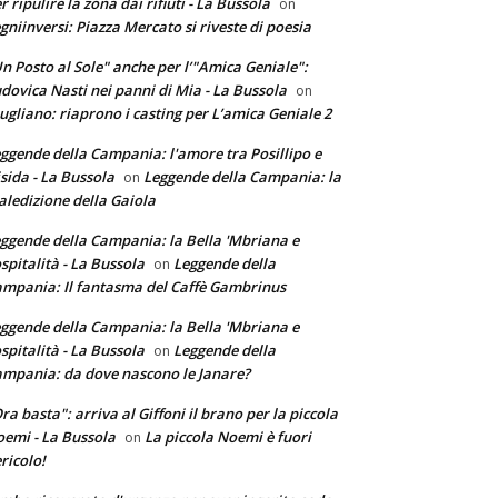
r ripulire la zona dai rifiuti - La Bussola
on
gniinversi: Piazza Mercato si riveste di poesia
n Posto al Sole" anche per l’"Amica Geniale":
dovica Nasti nei panni di Mia - La Bussola
on
ugliano: riaprono i casting per L’amica Geniale 2
ggende della Campania: l'amore tra Posillipo e
sida - La Bussola
Leggende della Campania: la
on
ledizione della Gaiola
ggende della Campania: la Bella 'Mbriana e
ospitalità - La Bussola
Leggende della
on
mpania: Il fantasma del Caffè Gambrinus
ggende della Campania: la Bella 'Mbriana e
ospitalità - La Bussola
Leggende della
on
mpania: da dove nascono le Janare?
ra basta": arriva al Giffoni il brano per la piccola
emi - La Bussola
La piccola Noemi è fuori
on
ricolo!