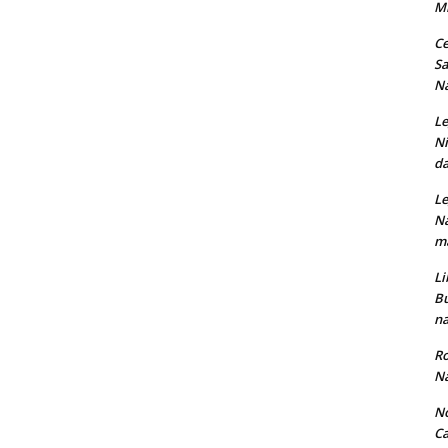
M
Ce
Sa
Na
Le
Ni
da
Le
Na
ma
Li
Bu
na
Ro
Na
No
Ca