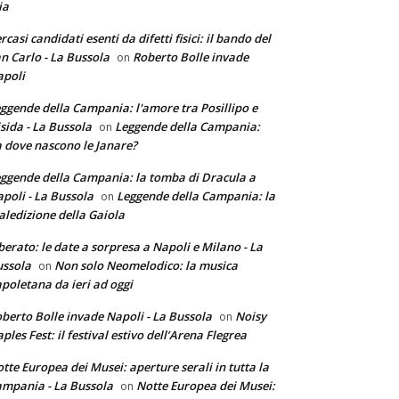
ia
rcasi candidati esenti da difetti fisici: il bando del
n Carlo - La Bussola
Roberto Bolle invade
on
poli
ggende della Campania: l'amore tra Posillipo e
sida - La Bussola
Leggende della Campania:
on
 dove nascono le Janare?
ggende della Campania: la tomba di Dracula a
poli - La Bussola
Leggende della Campania: la
on
ledizione della Gaiola
berato: le date a sorpresa a Napoli e Milano - La
ssola
Non solo Neomelodico: la musica
on
poletana da ieri ad oggi
berto Bolle invade Napoli - La Bussola
Noisy
on
ples Fest: il festival estivo dell’Arena Flegrea
tte Europea dei Musei: aperture serali in tutta la
mpania - La Bussola
Notte Europea dei Musei:
on