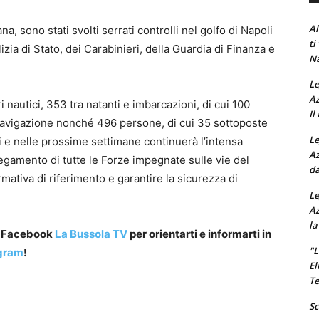
Al
a, sono stati svolti serrati controlli nel golfo di Napoli
ti
izia di Stato, dei Carabinieri, della Guardia di Finanza e
Na
Le
Az
ri nautici, 353 tra natanti e imbarcazioni, di cui 100
Il
 Navigazione nonché 496 persone, di cui 35 sottoposte
Le
ni e nelle prossime settimane continuerà l’intensa
Az
egamento di tutte le Forze impegnate sulle vie del
da
ormativa di riferimento e garantire la sicurezza di
Le
Az
la
a Facebook
La Bussola TV
per orientarti e informarti in
"L
gram
!
El
Te
Sc