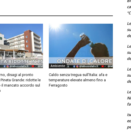
Bi
ca
“C
Le
su
de
Le
su
de
Ambiente
Le
su
rno, disagi al pronto
Caldo senza tregua sull’Italia: afa e
Pineta Grande: ridotte le
temperature elevate almeno fino a
de
o il mancato accordo sul
Ferragosto
6
Le
Ni
fa
Is
ed
pe