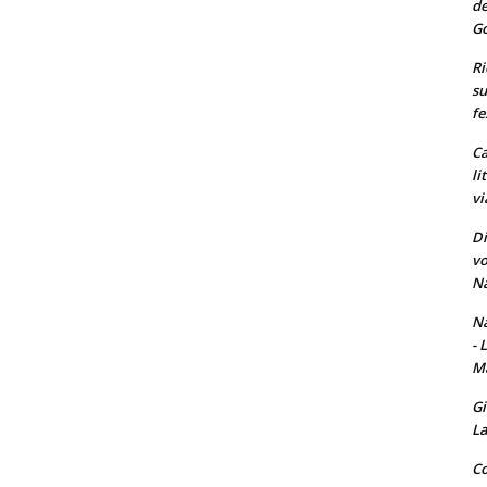
de
Go
Ri
su
fe
Ca
li
vi
Di
vo
Na
Na
- 
Ma
Gi
La
Co