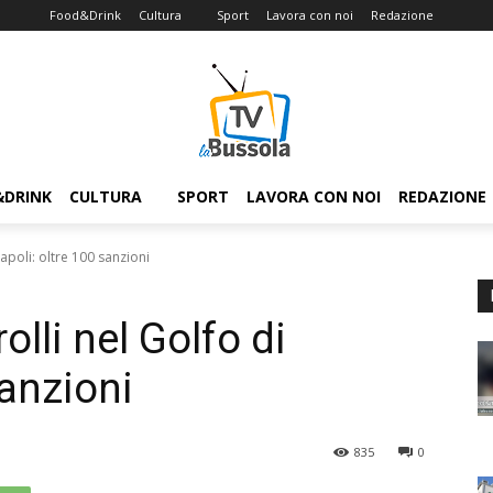
Food&Drink
Cultura
Sport
Lavora con noi
Redazione
&DRINK
CULTURA
SPORT
LAVORA CON NOI
REDAZIONE
 Napoli: oltre 100 sanzioni
rolli nel Golfo di
sanzioni
835
0