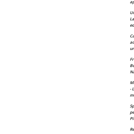
ap
Un
La
ed
Ca
ad
un
Fr
Bu
Na
Ma
- 
m
Sp
pe
Pi
Re