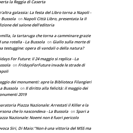
erta la Reggia di Caserta
'altra galassia: La festa del Libro torna a Napoli -
 Bussola
Napoli Città Libro, presentata la II
on
izione del salone dell’editoria
milla, la tartaruga che torna a camminare grazie
 una rotella - La Bussola
Giallo sulla morte di
on
a testuggine: opera di vandali o della natura?
idays For Future: il 24 maggio si replica - La
ssola
FridaysForFuture invade le strade di
on
poli
ggio dei monumenti: apre la Biblioteca Filangieri
La Bussola
Il diritto alla felicità: il maggio dei
on
onumenti 2019
aratoria Piazza Nazionale: Arrestati il Killer e la
rsona che lo nascondeva - La Bussola
Spari a
on
azza Nazionale: Noemi non è fuori pericolo
voca Siri, Di Maio:"Non è una vittoria del M5S ma