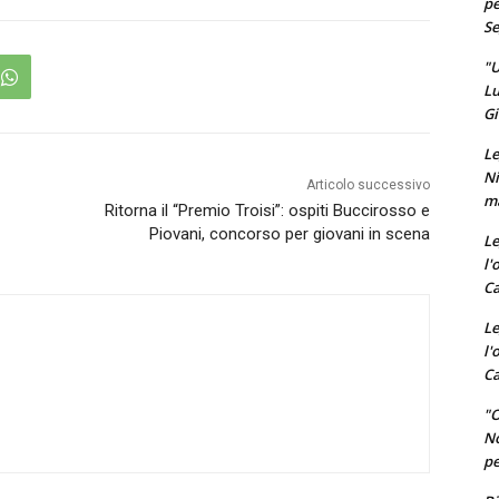
pe
Se
"U
Lu
Gi
Le
Ni
Articolo successivo
ma
Ritorna il “Premio Troisi”: ospiti Buccirosso e
Piovani, concorso per giovani in scena
Le
l'
Ca
Le
l'
Ca
"O
No
pe