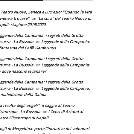
 Teatro Nuovo, Seneca e Lucrezio: "Quando la vita
 viene a trovare"
“La cura” del Teatro Nuovo di
on
poli: stagione 2019\2020
ggende della Campania: i segreti della Grotta
zurra - La Bussola
Leggende della Campania:
on
 fantasma del Caffè Gambrinus
ggende della Campania: i segreti della Grotta
zurra - La Bussola
Leggende della Campania:
on
 dove nascono le Janare?
ggende della Campania: i segreti della Grotta
zurra - La Bussola
Leggende della Campania:
on
 maledizione della Gaiola
a rivolta degli angeli": il saggio al Teatro
icantropo - La Bussola
I Cenci di Artaud al
on
atro Elicantropo di Napoli
ogli di Mergellina: parte l'iniziativa dei volontari