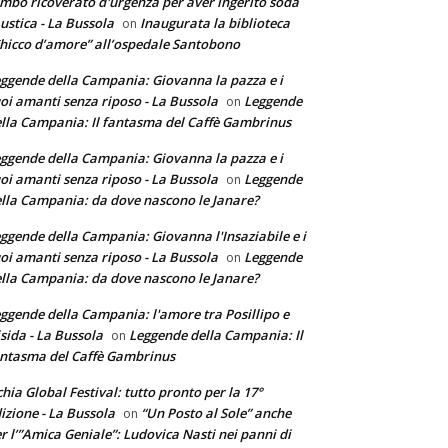
mbo ricoverato d'urgenza per aver ingerito soda
ustica - La Bussola
Inaugurata la biblioteca
on
hicco d’amore” all’ospedale Santobono
ggende della Campania: Giovanna la pazza e i
oi amanti senza riposo - La Bussola
Leggende
on
lla Campania: Il fantasma del Caffè Gambrinus
ggende della Campania: Giovanna la pazza e i
oi amanti senza riposo - La Bussola
Leggende
on
lla Campania: da dove nascono le Janare?
ggende della Campania: Giovanna l'Insaziabile e i
oi amanti senza riposo - La Bussola
Leggende
on
lla Campania: da dove nascono le Janare?
ggende della Campania: l'amore tra Posillipo e
sida - La Bussola
Leggende della Campania: Il
on
ntasma del Caffè Gambrinus
chia Global Festival: tutto pronto per la 17°
izione - La Bussola
“Un Posto al Sole” anche
on
r l’”Amica Geniale”: Ludovica Nasti nei panni di