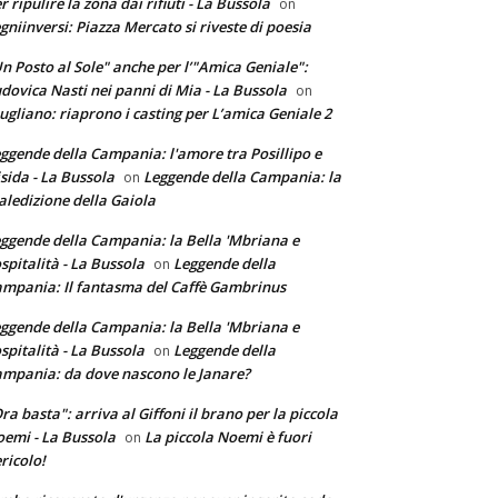
r ripulire la zona dai rifiuti - La Bussola
on
gniinversi: Piazza Mercato si riveste di poesia
n Posto al Sole" anche per l’"Amica Geniale":
dovica Nasti nei panni di Mia - La Bussola
on
ugliano: riaprono i casting per L’amica Geniale 2
ggende della Campania: l'amore tra Posillipo e
sida - La Bussola
Leggende della Campania: la
on
ledizione della Gaiola
ggende della Campania: la Bella 'Mbriana e
ospitalità - La Bussola
Leggende della
on
mpania: Il fantasma del Caffè Gambrinus
ggende della Campania: la Bella 'Mbriana e
ospitalità - La Bussola
Leggende della
on
mpania: da dove nascono le Janare?
ra basta": arriva al Giffoni il brano per la piccola
emi - La Bussola
La piccola Noemi è fuori
on
ricolo!