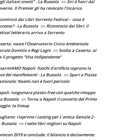
gli italiani onesti" - La Bussola
Siri è fuori dal
on
verno. Il Premier gli ha revocato l’incarico
comincio dai Libri Sorrento Festival – cosa è
ccesso? - La Bussola
Ricomincio dai libri: il
on
stival letterario arriva a Sorrento
serta: nasce l'Osservatorio Civico Ambientale
torale Domitio e Regi Lagni
Svolta a Caserta: al
on
a il progetto “Vita Indipendente”
sarmiAMO Napoli: fuochi d'artificio coprono la
ce dei manifestanti - La Bussola
Spari a Piazza
on
zionale: Noemi non è fuori pericolo
poli: lungomare plastic-free con qualche intoppo
La Bussola
Torna a Napoli il concerto del Primo
on
ggio: la lineup
ugliano: riaprono i casting per L'amica Geniale 2 -
 Bussola
I sette libri migliori su Napoli
on
micon 2019 si conclude: il bilancio è decisamente