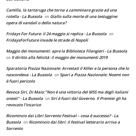
Camilla, la tartaruga che torna a camminare grazie ad una
rotella - La Bussola
Giallo sulla morte di una testuggine:
on
opera di vandali o della natura?
Fridays For Future: il 24 maggio si replica - La Bussola
on
FridaysForFuture invade le strade di Napoli
Maggio dei monumenti: apre la Biblioteca Filangieri - La Bussola
Il diritto alla felicità: il maggio dei monumenti 2019
on
Sparatoria Piazza Nazionale: Arrestati il Killer e la persona che lo
nascondeva - La Bussola
Spari a Piazza Nazionale: Noemi non
on
è fuori pericolo
Revoca Siri, Di Maio:"Non è una vittoria del M5S ma degli italiani
onesti" - La Bussola
Siri è fuori dal Governo. Il Premier gli ha
on
revocato l’incarico
Ricomincio dai Libri Sorrento Festival – cosa è successo? - La
Bussola
Ricomincio dai libri: il festival letterario arriva a
on
Sorrento