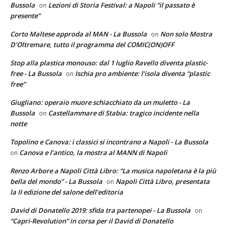
Bussola
Lezioni di Storia Festival: a Napoli “il passato è
on
presente”
Corto Maltese approda al MAN - La Bussola
Non solo Mostra
on
D’Oltremare, tutto il programma del COMIC(ON)OFF
Stop alla plastica monouso: dal 1 luglio Ravello diventa plastic-
free - La Bussola
Ischia pro ambiente: l’isola diventa “plastic
on
free”
Giugliano: operaio muore schiacchiato da un muletto - La
Bussola
Castellammare di Stabia: tragico incidente nella
on
notte
Topolino e Canova: i classici si incontrano a Napoli - La Bussola
Canova e l’antico, la mostra al MANN di Napoli
on
Renzo Arbore a Napoli Città Libro: “La musica napoletana è la più
bella del mondo” - La Bussola
Napoli Città Libro, presentata
on
la II edizione del salone dell’editoria
David di Donatello 2019: sfida tra partenopei - La Bussola
on
“Capri-Revolution” in corsa per il David di Donatello