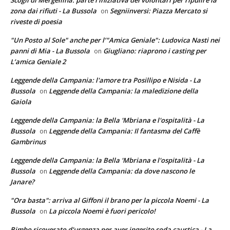
Scogli di Mergellina: parte l'iniziativa dei volontari per ripulire la
zona dai rifiuti - La Bussola
Segniinversi: Piazza Mercato si
on
riveste di poesia
"Un Posto al Sole" anche per l’"Amica Geniale": Ludovica Nasti nei
panni di Mia - La Bussola
Giugliano: riaprono i casting per
on
L’amica Geniale 2
Leggende della Campania: l'amore tra Posillipo e Nisida - La
Bussola
Leggende della Campania: la maledizione della
on
Gaiola
Leggende della Campania: la Bella 'Mbriana e l'ospitalità - La
Bussola
Leggende della Campania: Il fantasma del Caffè
on
Gambrinus
Leggende della Campania: la Bella 'Mbriana e l'ospitalità - La
Bussola
Leggende della Campania: da dove nascono le
on
Janare?
"Ora basta": arriva al Giffoni il brano per la piccola Noemi - La
Bussola
La piccola Noemi è fuori pericolo!
on
Bimbo ricoverato d'urgenza per aver ingerito soda caustica - La