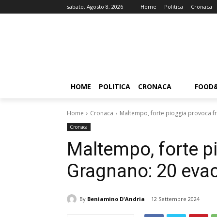
sabato, Agosto 8, 2026
Home
Politica
Cronaca
HOME
POLITICA
CRONACA
FOOD
Home
Cronaca
Maltempo, forte pioggia provoca f
Cronaca
Maltempo, forte p
Gragnano: 20 evac
By
Beniamino D'Andria
12 Settembre 2024