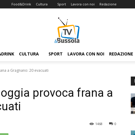
Food&Drink
Cultura
Sport
Lavora con noi
Redazione
&DRINK
CULTURA
SPORT
LAVORA CON NOI
REDAZIONE
rana a Gragnano: 20 evacuati
ioggia provoca frana a
uati
1468
0