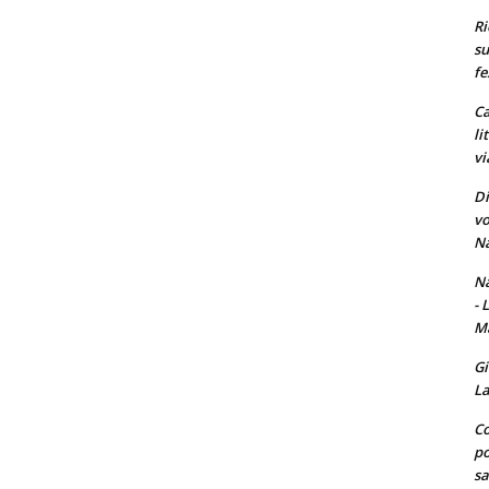
Ri
su
fe
Ca
li
vi
Di
vo
Na
Na
- 
Ma
Gi
La
Co
po
sa