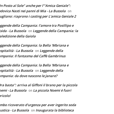
n Posto al Sole" anche per l’"Amica Geniale":
dovica Nasti nei panni di Mia - La Bussola
on
ugliano: riaprono i casting per L’amica Geniale 2
ggende della Campania: l'amore tra Posillipo e
sida - La Bussola
Leggende della Campania: la
on
ledizione della Gaiola
ggende della Campania: la Bella 'Mbriana e
ospitalità - La Bussola
Leggende della
on
mpania: Il fantasma del Caffè Gambrinus
ggende della Campania: la Bella 'Mbriana e
ospitalità - La Bussola
Leggende della
on
mpania: da dove nascono le Janare?
ra basta": arriva al Giffoni il brano per la piccola
emi - La Bussola
La piccola Noemi è fuori
on
ricolo!
mbo ricoverato d'urgenza per aver ingerito soda
ustica - La Bussola
Inaugurata la biblioteca
on