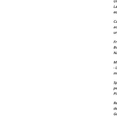
Un
La
ed
Ca
ad
un
Fr
Bu
Na
Ma
- 
m
Sp
pe
Pi
Re
de
Go