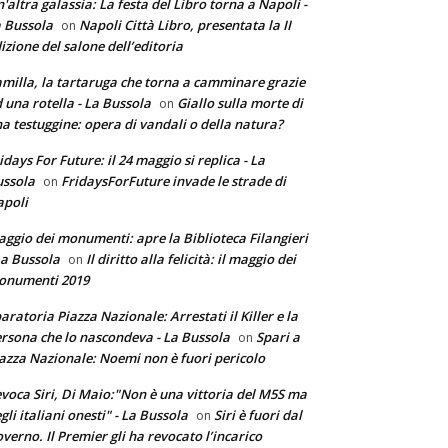
'altra galassia: La festa del Libro torna a Napoli -
 Bussola
Napoli Città Libro, presentata la II
on
izione del salone dell’editoria
milla, la tartaruga che torna a camminare grazie
 una rotella - La Bussola
Giallo sulla morte di
on
a testuggine: opera di vandali o della natura?
idays For Future: il 24 maggio si replica - La
ssola
FridaysForFuture invade le strade di
on
poli
ggio dei monumenti: apre la Biblioteca Filangieri
La Bussola
Il diritto alla felicità: il maggio dei
on
onumenti 2019
aratoria Piazza Nazionale: Arrestati il Killer e la
rsona che lo nascondeva - La Bussola
Spari a
on
azza Nazionale: Noemi non è fuori pericolo
voca Siri, Di Maio:"Non è una vittoria del M5S ma
gli italiani onesti" - La Bussola
Siri è fuori dal
on
verno. Il Premier gli ha revocato l’incarico