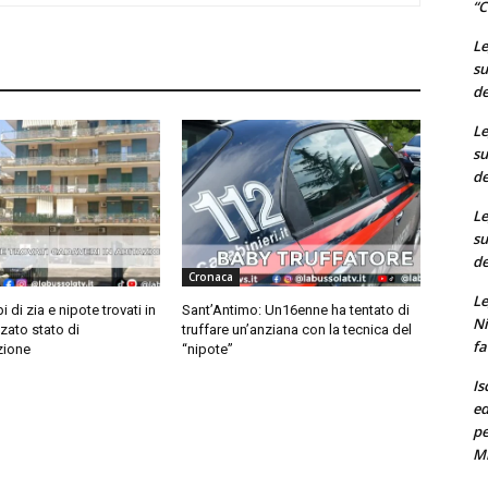
“C
Le
su
de
Le
su
de
Le
su
de
Cronaca
Le
pi di zia e nipote trovati in
Sant’Antimo: Un16enne ha tentato di
Ni
zato stato di
truffare un’anziana con la tecnica del
fa
ione
“nipote”
Is
ed
pe
M