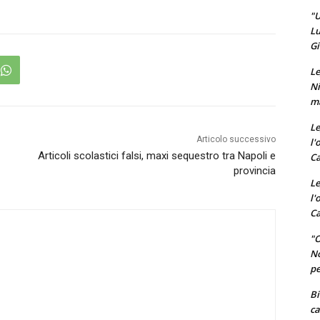
"U
Lu
Gi
Le
Ni
ma
Le
Articolo successivo
l'
Articoli scolastici falsi, maxi sequestro tra Napoli e
Ca
provincia
Le
l'
Ca
"O
No
pe
Bi
ca