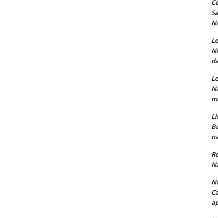
Ce
Sa
Na
Le
Ni
da
Le
Na
ma
Li
Bu
na
Ro
Na
No
Ca
ap