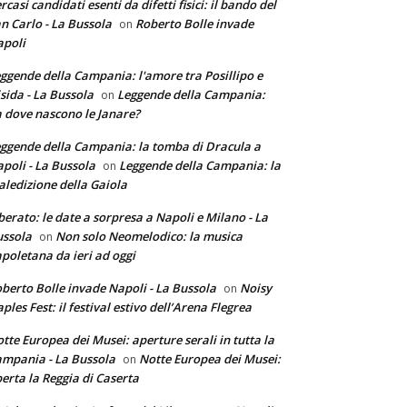
rcasi candidati esenti da difetti fisici: il bando del
n Carlo - La Bussola
Roberto Bolle invade
on
poli
ggende della Campania: l'amore tra Posillipo e
sida - La Bussola
Leggende della Campania:
on
 dove nascono le Janare?
ggende della Campania: la tomba di Dracula a
poli - La Bussola
Leggende della Campania: la
on
ledizione della Gaiola
berato: le date a sorpresa a Napoli e Milano - La
ssola
Non solo Neomelodico: la musica
on
poletana da ieri ad oggi
berto Bolle invade Napoli - La Bussola
Noisy
on
ples Fest: il festival estivo dell’Arena Flegrea
tte Europea dei Musei: aperture serali in tutta la
mpania - La Bussola
Notte Europea dei Musei:
on
erta la Reggia di Caserta