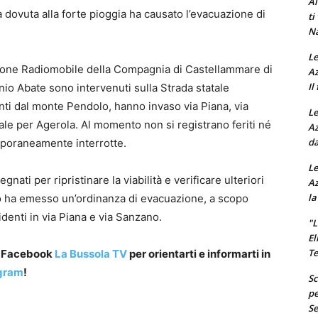
Al
a dovuta alla forte pioggia ha causato l’evacuazione di
ti
Na
Le
sezione Radiomobile della Compagnia di Castellammare di
Az
Il
onio Abate sono intervenuti sulla Strada statale
nti dal monte Pendolo, hanno invaso via Piana, via
Le
ale per Agerola. Al momento non si registrano feriti né
Az
da
mporaneamente interrotte.
Le
nati per ripristinare la viabilità e verificare ulteriori
Az
la
ano ha emesso un’ordinanza di evacuazione, a scopo
identi in via Piana e via Sanzano.
"L
El
Te
a Facebook
La Bussola TV
per orientarti e informarti in
gram
!
Sc
pe
Se