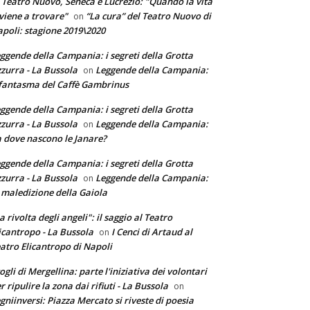
 Teatro Nuovo, Seneca e Lucrezio: "Quando la vita
 viene a trovare"
“La cura” del Teatro Nuovo di
on
poli: stagione 2019\2020
ggende della Campania: i segreti della Grotta
zurra - La Bussola
Leggende della Campania:
on
 fantasma del Caffè Gambrinus
ggende della Campania: i segreti della Grotta
zurra - La Bussola
Leggende della Campania:
on
 dove nascono le Janare?
ggende della Campania: i segreti della Grotta
zurra - La Bussola
Leggende della Campania:
on
 maledizione della Gaiola
a rivolta degli angeli": il saggio al Teatro
icantropo - La Bussola
I Cenci di Artaud al
on
atro Elicantropo di Napoli
ogli di Mergellina: parte l'iniziativa dei volontari
r ripulire la zona dai rifiuti - La Bussola
on
gniinversi: Piazza Mercato si riveste di poesia