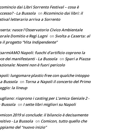
comincio dai Libri Sorrento Festival – cosa è
ccesso? - La Bussola
Ricomincio dai libri: il
on
stival letterario arriva a Sorrento
serta: nasce l'Osservatorio Civico Ambientale
torale Domitio e Regi Lagni
Svolta a Caserta: al
on
a il progetto “Vita Indipendente”
sarmiAMO Napoli: fuochi d'artificio coprono la
ce dei manifestanti - La Bussola
Spari a Piazza
on
zionale: Noemi non è fuori pericolo
poli: lungomare plastic-free con qualche intoppo
La Bussola
Torna a Napoli il concerto del Primo
on
ggio: la lineup
ugliano: riaprono i casting per L'amica Geniale 2 -
 Bussola
I sette libri migliori su Napoli
on
micon 2019 si conclude: il bilancio è decisamente
sitivo - La Bussola
Comicon, tutto quello che
on
ppiamo del “nuovo inizio”