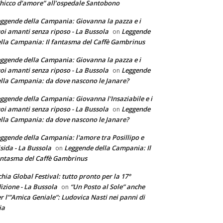
hicco d’amore” all’ospedale Santobono
ggende della Campania: Giovanna la pazza e i
oi amanti senza riposo - La Bussola
Leggende
on
lla Campania: Il fantasma del Caffè Gambrinus
ggende della Campania: Giovanna la pazza e i
oi amanti senza riposo - La Bussola
Leggende
on
lla Campania: da dove nascono le Janare?
ggende della Campania: Giovanna l'Insaziabile e i
oi amanti senza riposo - La Bussola
Leggende
on
lla Campania: da dove nascono le Janare?
ggende della Campania: l'amore tra Posillipo e
sida - La Bussola
Leggende della Campania: Il
on
ntasma del Caffè Gambrinus
chia Global Festival: tutto pronto per la 17°
izione - La Bussola
“Un Posto al Sole” anche
on
r l’”Amica Geniale”: Ludovica Nasti nei panni di
ia