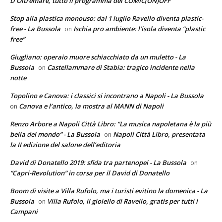
D’Oltremare, tutto il programma del COMIC(ON)OFF
Stop alla plastica monouso: dal 1 luglio Ravello diventa plastic-
free - La Bussola
Ischia pro ambiente: l’isola diventa “plastic
on
free”
Giugliano: operaio muore schiacchiato da un muletto - La
Bussola
Castellammare di Stabia: tragico incidente nella
on
notte
Topolino e Canova: i classici si incontrano a Napoli - La Bussola
Canova e l’antico, la mostra al MANN di Napoli
on
Renzo Arbore a Napoli Città Libro: “La musica napoletana è la più
bella del mondo” - La Bussola
Napoli Città Libro, presentata
on
la II edizione del salone dell’editoria
David di Donatello 2019: sfida tra partenopei - La Bussola
on
“Capri-Revolution” in corsa per il David di Donatello
Boom di visite a Villa Rufolo, ma i turisti evitino la domenica - La
Bussola
Villa Rufolo, il gioiello di Ravello, gratis per tutti i
on
Campani