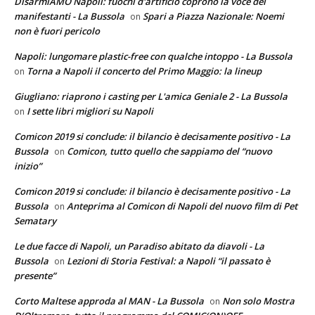
DisarmiAMO Napoli: fuochi d'artificio coprono la voce dei
manifestanti - La Bussola
Spari a Piazza Nazionale: Noemi
on
non è fuori pericolo
Napoli: lungomare plastic-free con qualche intoppo - La Bussola
Torna a Napoli il concerto del Primo Maggio: la lineup
on
Giugliano: riaprono i casting per L'amica Geniale 2 - La Bussola
I sette libri migliori su Napoli
on
Comicon 2019 si conclude: il bilancio è decisamente positivo - La
Bussola
Comicon, tutto quello che sappiamo del “nuovo
on
inizio”
Comicon 2019 si conclude: il bilancio è decisamente positivo - La
Bussola
Anteprima al Comicon di Napoli del nuovo film di Pet
on
Sematary
Le due facce di Napoli, un Paradiso abitato da diavoli - La
Bussola
Lezioni di Storia Festival: a Napoli “il passato è
on
presente”
Corto Maltese approda al MAN - La Bussola
Non solo Mostra
on