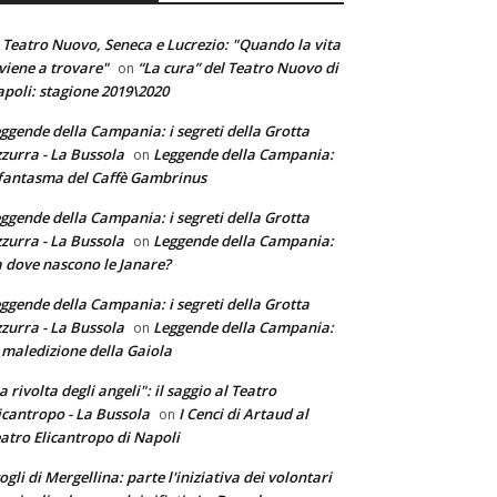
 Teatro Nuovo, Seneca e Lucrezio: "Quando la vita
 viene a trovare"
“La cura” del Teatro Nuovo di
on
poli: stagione 2019\2020
ggende della Campania: i segreti della Grotta
zurra - La Bussola
Leggende della Campania:
on
 fantasma del Caffè Gambrinus
ggende della Campania: i segreti della Grotta
zurra - La Bussola
Leggende della Campania:
on
 dove nascono le Janare?
ggende della Campania: i segreti della Grotta
zurra - La Bussola
Leggende della Campania:
on
 maledizione della Gaiola
a rivolta degli angeli": il saggio al Teatro
icantropo - La Bussola
I Cenci di Artaud al
on
atro Elicantropo di Napoli
ogli di Mergellina: parte l'iniziativa dei volontari