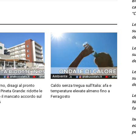
Bi
ca
“C
Le
su
de
Le
su
de
Le
Ambiente
su
de
rno, disagi al pronto
Caldo senza tregua sull’Italia: afa e
Pineta Grande: ridotte le
temperature elevate almeno fino a
Le
o il mancato accordo sul
Ferragosto
Ni
6
fa
Is
ed
pe