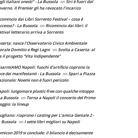
gli italiani onesti" - La Bussola
Siri è fuori dal
on
verno. Il Premier gli ha revocato l’incarico
comincio dai Libri Sorrento Festival – cosa è
ccesso? - La Bussola
Ricomincio dai libri: il
on
stival letterario arriva a Sorrento
serta: nasce l'Osservatorio Civico Ambientale
torale Domitio e Regi Lagni
Svolta a Caserta: al
on
a il progetto “Vita Indipendente”
sarmiAMO Napoli: fuochi d'artificio coprono la
ce dei manifestanti - La Bussola
Spari a Piazza
on
zionale: Noemi non è fuori pericolo
poli: lungomare plastic-free con qualche intoppo
La Bussola
Torna a Napoli il concerto del Primo
on
ggio: la lineup
ugliano: riaprono i casting per L'amica Geniale 2 -
 Bussola
I sette libri migliori su Napoli
on
micon 2019 si conclude: il bilancio è decisamente