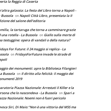
erta la Reggia di Caserta
'altra galassia: La festa del Libro torna a Napoli -
 Bussola
Napoli Città Libro, presentata la II
on
izione del salone dell’editoria
milla, la tartaruga che torna a camminare grazie
 una rotella - La Bussola
Giallo sulla morte di
on
a testuggine: opera di vandali o della natura?
idays For Future: il 24 maggio si replica - La
ssola
FridaysForFuture invade le strade di
on
poli
ggio dei monumenti: apre la Biblioteca Filangieri
La Bussola
Il diritto alla felicità: il maggio dei
on
onumenti 2019
aratoria Piazza Nazionale: Arrestati il Killer e la
rsona che lo nascondeva - La Bussola
Spari a
on
azza Nazionale: Noemi non è fuori pericolo
voca Siri, Di Maio:"Non è una vittoria del M5S ma