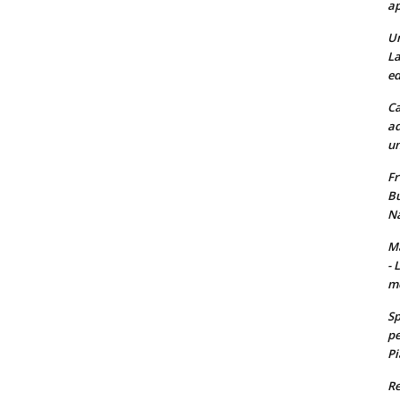
ap
Un
La
ed
Ca
ad
un
Fr
Bu
Na
Ma
- 
m
Sp
pe
Pi
Re