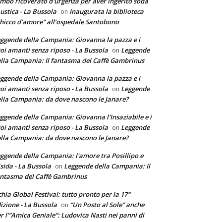
mbo ricoverato d'urgenza per aver ingerito soda
ustica - La Bussola
Inaugurata la biblioteca
on
hicco d’amore” all’ospedale Santobono
ggende della Campania: Giovanna la pazza e i
oi amanti senza riposo - La Bussola
Leggende
on
lla Campania: Il fantasma del Caffè Gambrinus
ggende della Campania: Giovanna la pazza e i
oi amanti senza riposo - La Bussola
Leggende
on
lla Campania: da dove nascono le Janare?
ggende della Campania: Giovanna l'Insaziabile e i
oi amanti senza riposo - La Bussola
Leggende
on
lla Campania: da dove nascono le Janare?
ggende della Campania: l'amore tra Posillipo e
sida - La Bussola
Leggende della Campania: Il
on
ntasma del Caffè Gambrinus
chia Global Festival: tutto pronto per la 17°
izione - La Bussola
“Un Posto al Sole” anche
on
r l’”Amica Geniale”: Ludovica Nasti nei panni di