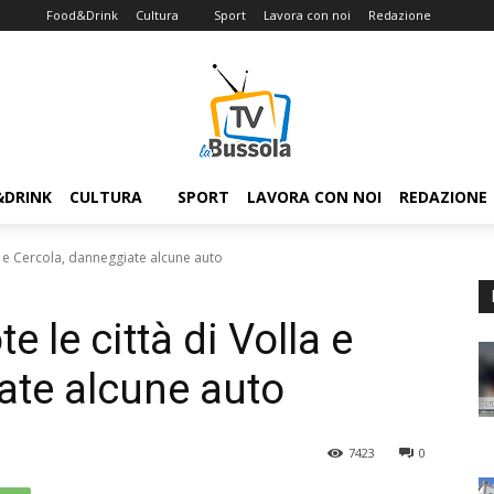
Food&Drink
Cultura
Sport
Lavora con noi
Redazione
&DRINK
CULTURA
SPORT
LAVORA CON NOI
REDAZIONE
a e Cercola, danneggiate alcune auto
 le città di Volla e
ate alcune auto
7423
0