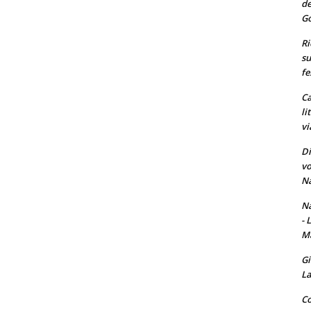
de
Go
Ri
su
fe
Ca
li
vi
Di
vo
Na
Na
- 
Ma
Gi
La
Co