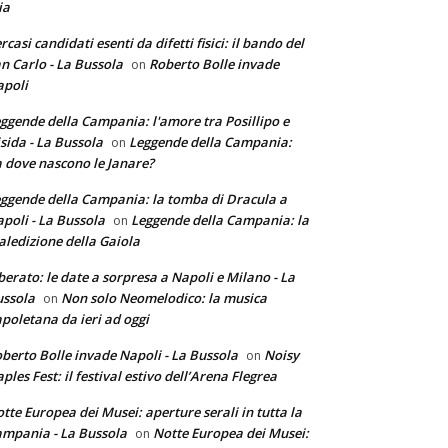
ia
rcasi candidati esenti da difetti fisici: il bando del
n Carlo - La Bussola
Roberto Bolle invade
on
poli
ggende della Campania: l'amore tra Posillipo e
sida - La Bussola
Leggende della Campania:
on
 dove nascono le Janare?
ggende della Campania: la tomba di Dracula a
poli - La Bussola
Leggende della Campania: la
on
ledizione della Gaiola
berato: le date a sorpresa a Napoli e Milano - La
ssola
Non solo Neomelodico: la musica
on
poletana da ieri ad oggi
berto Bolle invade Napoli - La Bussola
Noisy
on
ples Fest: il festival estivo dell’Arena Flegrea
tte Europea dei Musei: aperture serali in tutta la
mpania - La Bussola
Notte Europea dei Musei:
on