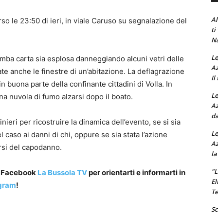
Al
rso le 23:50 di ieri, in viale Caruso su segnalazione del
ti
Na
Le
mba carta sia esplosa danneggiando alcuni vetri delle
Az
e anche le finestre di un’abitazione. La deflagrazione
Il
n buona parte della confinante cittadini di Volla. In
Le
na nuvola di fumo alzarsi dopo il boato.
Az
da
nieri per ricostruire la dinamica dell’evento, se si sia
Le
el caso ai danni di chi, oppure se sia stata l’azione
Az
rsi del capodanno.
la
"L
a Facebook
La Bussola TV
per orientarti e informarti in
El
gram
!
Te
Sc