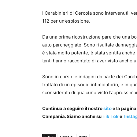
I Carabinieri di Cercola sono intervenuti, ve
112 per un’esplosione.
Da una prima ricostruzione pare che una bo
auto parcheggiate. Sono risultate danneggiat
è stata molto potente, è stata sentita anche i
tanti hanno raccontato di aver visto anche u
Sono in corso le indagini da parte dei Carabi
trattato di un episodio intimidatorio, e in qu
sconsiderata di qualcuno visto l’approssima
Continua a seguire il nostro
sito
e la pagin
Campania. Siamo anche su
Tik Tok
e
Insta
TAGS
Cercola
Volla