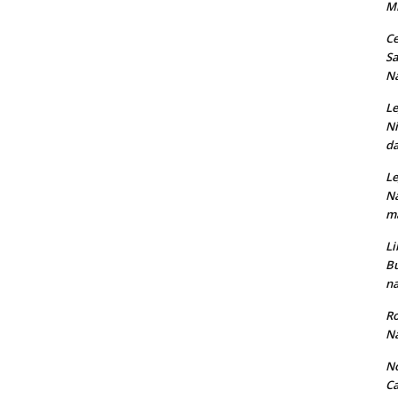
M
Ce
Sa
Na
Le
Ni
da
Le
Na
ma
Li
Bu
na
Ro
Na
No
Ca