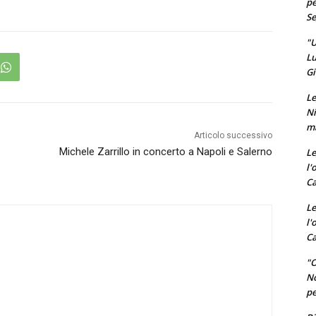
pe
Se
"U
Lu
Gi
Le
Ni
ma
Articolo successivo
Michele Zarrillo in concerto a Napoli e Salerno
Le
l'
Ca
Le
l'
Ca
"O
No
pe