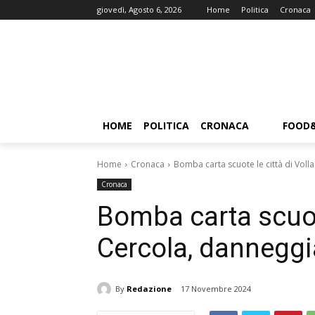
giovedì, Agosto 6, 2026
Home
Politica
Cronaca
HOME
POLITICA
CRONACA
FOOD
Home
Cronaca
Bomba carta scuote le città di Voll
Cronaca
Bomba carta scuote
Cercola, danneggi
By
Redazione
17 Novembre 2024