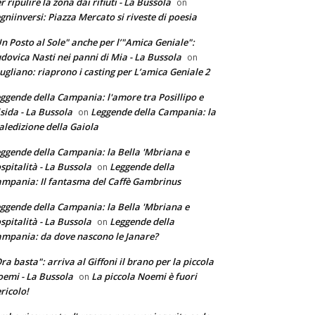
r ripulire la zona dai rifiuti - La Bussola
on
gniinversi: Piazza Mercato si riveste di poesia
n Posto al Sole" anche per l’"Amica Geniale":
dovica Nasti nei panni di Mia - La Bussola
on
ugliano: riaprono i casting per L’amica Geniale 2
ggende della Campania: l'amore tra Posillipo e
sida - La Bussola
Leggende della Campania: la
on
ledizione della Gaiola
ggende della Campania: la Bella 'Mbriana e
ospitalità - La Bussola
Leggende della
on
mpania: Il fantasma del Caffè Gambrinus
ggende della Campania: la Bella 'Mbriana e
ospitalità - La Bussola
Leggende della
on
mpania: da dove nascono le Janare?
ra basta": arriva al Giffoni il brano per la piccola
emi - La Bussola
La piccola Noemi è fuori
on
ricolo!